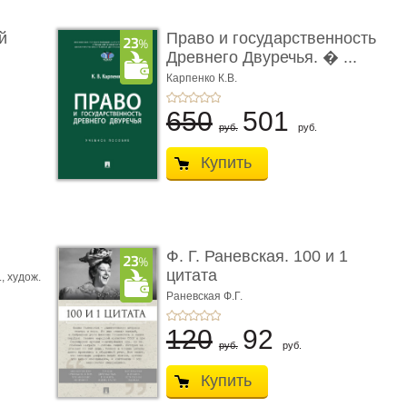
й
Право и государственность
Древнего Двуречья. � ...
Карпенко К.В.
650
501
руб.
руб.
Купить
ы
Ф. Г. Раневская. 100 и 1
цитата
.,
худож.
Е.
Раневская Ф.Г.
120
92
руб.
руб.
Купить