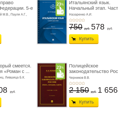
 право
Итальянский язык.
Федерации. 5-е
Начальный этап. Част
Учеб� ...
 М.В., Пауля А.Г.,
Назаренко А.И.
750
578
руб.
руб.
Купить
торый смеется.
Полицейское
 «Роман с ...
законодательство Рос
вчера, с� ...
нц. Лившица Б.К.
Черников В.В.
08
2 150
1 65
руб.
руб.
Купить