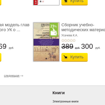
Купить
ая модель глав
Сборник учебно-
го УК о ...
методических матери
по кур ...
Усачева К.А.
69
389
300
руб.
руб.
руб.
Купить
следующая
Книги
Электронные книги