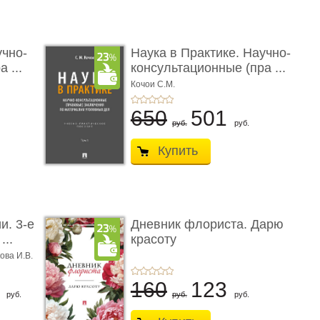
учно-
Наука в Практике. Научно-
 ...
консультационные (пра ...
Кочои С.М.
650
501
руб.
руб.
Купить
и. 3-е
Дневник флориста. Дарю
...
красоту
ова И.В.
8
160
123
руб.
руб.
руб.