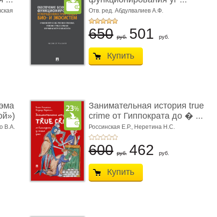
вская
Отв. ред. Абдулвалиев А.Ф.
650
501
руб.
руб.
Купить
эма
Занимательная история true
ой»)
crime от Гиппократа до � ...
о В.А.
Россинская Е.Р.,
Неретина Н.С.
600
462
руб.
руб.
Купить