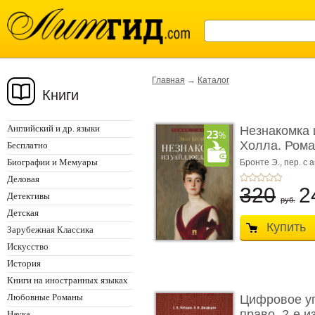
Главная
→
Каталог
Книги
Английский и др. языки
Незнакомка 
Холла. Ром
Бесплатно
...
Биографии и Мемуары
Бронте Э.,
пер. с а
Деловая
320
2
Детективы
руб.
Детская
Купить
Зарубежная Классика
Искусство
История
Книги на иностранных языках
Любовные Романы
Цифровое у
право. 2-е и
Наука