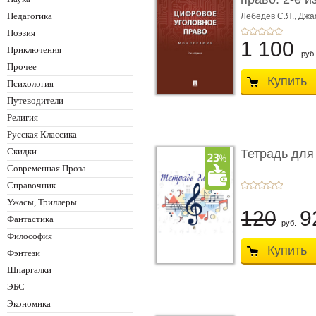
Монограф ...
Педагогика
Лебедев С.Я.,
Джа
Поэзия
1 100
Приключения
руб.
Прочее
Купить
Психология
Путеводители
Религия
Русская Классика
Скидки
Тетрадь для
Современная Проза
Справочник
Ужасы, Триллеры
120
9
Фантастика
руб.
Философия
Купить
Фэнтези
Шпаргалки
ЭБС
Экономика