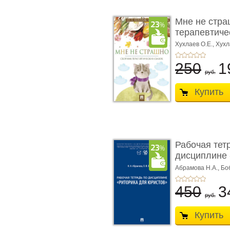
Мне не стра
терапевтичес
Хухлаев О.Е., Хухл
250
1
руб.
Купить
Рабочая тет
дисциплине 
ю� ...
Абрамова Н.А.,
Бо
450
3
руб.
Купить