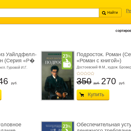
Ре
сортиров
из Уайлдфелл-
Подросток. Роман (С
ан (Серия «Р�
«Роман с книгой»)
Достоевский Ф.М.,
худож. Бровер
нгл. Гуровой И.Г.
46
350
270
руб.
руб.
руб.
Купить
головное
Обеспечительная уст
здание.
денежного требования