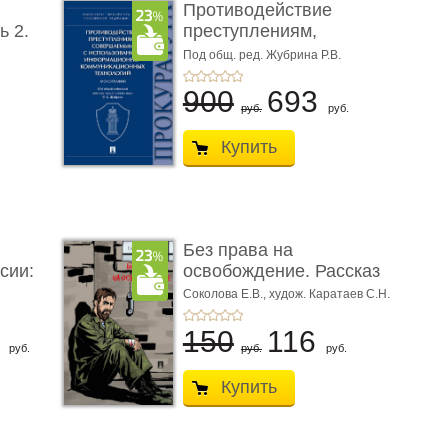
Противодействие
ь 2.
преступлениям,
совершаемым с ...
Под общ. ред. Жубрина Р.В.
900
693
руб.
руб.
Купить
Без права на
сии:
освобождение. Рассказ
Соколова Е.В.,
худож. Каратаев С.Н.
6
150
116
руб.
руб.
руб.
Купить