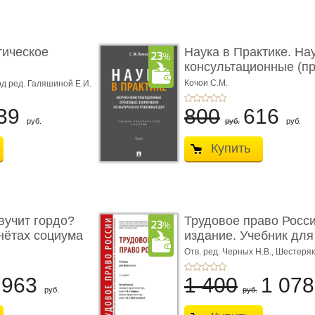
тическое
Наука в Практике. На
консультационные (пра
с� ...
Кочои С.М.
д ред. Галяшиной Е.И.
39
800
616
руб.
руб.
руб.
Купить
учит гордо?
Трудовое право Росси
енётах социума
издание. Учебник для 
Отв. ред. Черных Н.В., Шестеряк
963
1 400
1 07
руб.
руб.