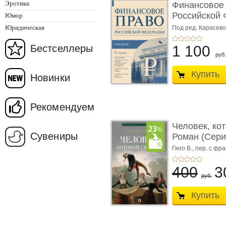
Эротика
Финансовое
Российской 
Юмор
изд� ...
Юридическая
Под ред. Карасевой
Красюкова А.В.
Бестселлеры
1 100
руб.
Купить
Новинки
Рекомендуем
Человек, ко
Сувениры
Роман (Серия
Гюго В.,
пер. с фра
400
3
руб.
Купить