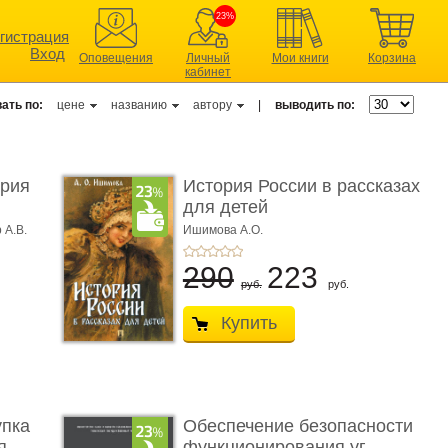
23%
гистрация
Вход
Оповещения
Личный
Мои книги
Корзина
кабинет
ать по:
цене
названию
автору
|
выводить по:
ерия
История России в рассказах
для детей
 А.В.
Ишимова А.О.
290
223
руб.
руб.
Купить
упка
Обеспечение безопасности
 ...
функционирования уг ...