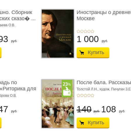
шно. Сборник
Иностранцы о древне
ких сказо� ...
Москве
аева О.В.
93
1 000
руб.
руб.
Купить
радь по
После бала. Рассказ
«Риторика для
Толстой Л.Н.,
худож. Пичугин З.Е
Лебедев А.И.,
худож. Лансере Е.
брова О.В.
47
140
108
руб.
руб.
руб.
Купить