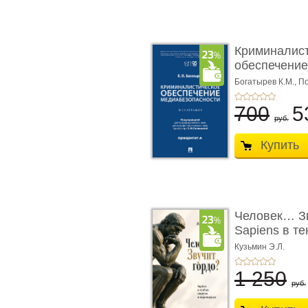
Криминалис
обеспечение
медиабезопа
Богатырев К.М.,
По
700
5
руб.
Купить
Человек… Зв
Sapiens в т
� ...
Кузьмин Э.Л.
1 250
руб.