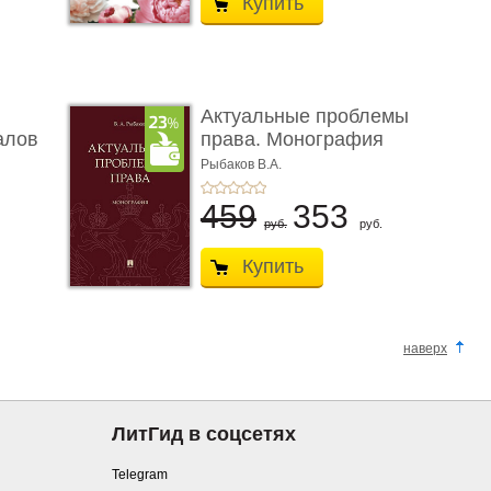
Купить
Актуальные проблемы
алов
права. Монография
Рыбаков В.А.
459
353
руб.
руб.
Купить
наверх
ЛитГид в соцсетях
Telegram