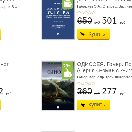
Габараев Э.А.,
Отв. ред. Василе
фарли В.Ф.
Л.Ю.,
вступ. сл. Каретина М.Г.
650
501
руб.
руб.
Купить
 нот
ОДИССЕЯ. Гомер. По
(Серия «Роман с книг
Гомер,
пер. с др.-греч. Жуковског
2
360
277
руб.
руб.
руб.
Купить