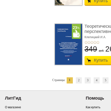
Купить
Теоретическ
перспективно
Клепицкий И.А.
349
2
руб.
Купить
Страницы:
1
2
3
4
5
ЛитГид
Помощь
О магазине
Как купить