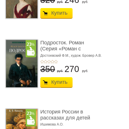
руб.
руб.
Купить
Подросток. Роман
(Серия «Роман с
книгой»)
Достоевский Ф.М.,
худож. Бровер А.В.
350
270
руб.
руб.
Купить
История России в
рассказах для детей
Ишимова А.О.