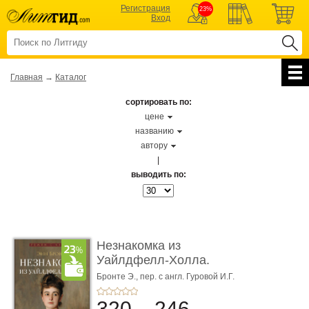
Регистрация
23%
Вход
Главная
→
Каталог
сортировать по:
цене
названию
автору
|
выводить по:
Незнакомка из
Уайлдфелл-Холла.
Роман (Серия «Р� ...
Бронте Э.,
пер. с англ. Гуровой И.Г.
320
246