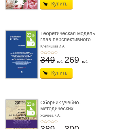
Купить
Теоретическая модель
глав перспективного
УК о ...
Клепицкий И.А.
349
269
руб.
руб.
Купить
Сборник учебно-
методических
материалов по кур ...
Усачева К.А.
389
300