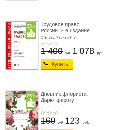
Трудовое право
России. 3-е издание.
Учебник для ...
Отв. ред. Черных Н.В.,
Шестерякова И.В.
1 400
1 078
руб.
руб.
Купить
Дневник флориста.
Дарю красоту
160
123
руб.
руб.