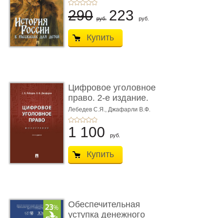
290
223
руб.
руб.
Купить
Цифровое уголовное
право. 2-е издание.
Монограф ...
Лебедев С.Я.,
Джафарли В.Ф.
1 100
руб.
Купить
Обеспечительная
уступка денежного