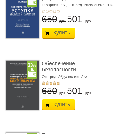
требования ...
Габараев Э.А.,
Отв. ред. Василевская Л.Ю.,
вступ. сл. Каретина М.Г.
650
501
руб.
руб.
Купить
Обеспечение
безопасности
функционирования уг
Отв. ред. Абдулвалиев А.Ф.
...
650
501
руб.
руб.
Купить