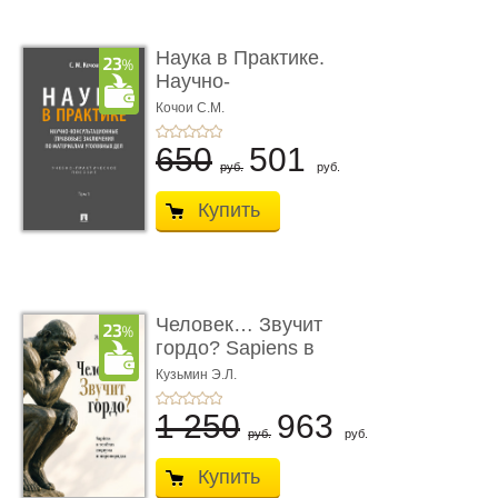
Наука в Практике.
Научно-
консультационные (пра
Кочои С.М.
...
650
501
руб.
руб.
Купить
Человек… Звучит
гордо? Sapiens в
тенётах социума � ...
Кузьмин Э.Л.
1 250
963
руб.
руб.
Купить