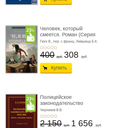
Человек, который
смеется. Роман (Серия
«Роман с ...
Гюго В.,
пер. с франц. Лившица Б.К.
400
308
руб.
руб.
Купить
Полицейское
законодательство
России: вчера, с� ...
Черников В.В.
2 150
1 656
руб.
руб.