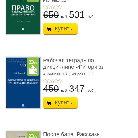
Карпенко К.В.
...
650
501
руб.
руб.
Купить
Рабочая тетрадь по
дисциплине «Риторика
для ю� ...
Абрамова Н.А.,
Боброва О.В.
450
347
руб.
руб.
Купить
После бала. Рассказы