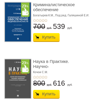
Криминалистическое
обеспечение
медиабезопас� ...
Богатырев К.М.,
Под ред. Галяшиной Е.И.
700
539
руб.
руб.
Купить
Наука в Практике.
Научно-
консультационные (пра
Кочои С.М.
...
800
616
руб.
руб.
Купить