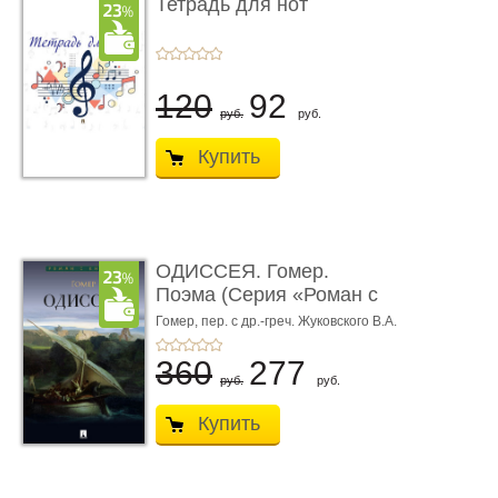
Тетрадь для нот
120
92
руб.
руб.
Купить
ОДИССЕЯ. Гомер.
Поэма (Серия «Роман с
книгой»)
Гомер,
пер. с др.-греч. Жуковского В.А.
360
277
руб.
руб.
Купить