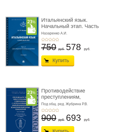
Итальянский язык.
Начальный этап. Часть
2. Учеб� ...
Назаренко А.И.
750
578
руб.
руб.
Купить
Противодействие
преступлениям,
совершаемым с ...
Под общ. ред. Жубрина Р.В.
900
693
руб.
руб.
Купить