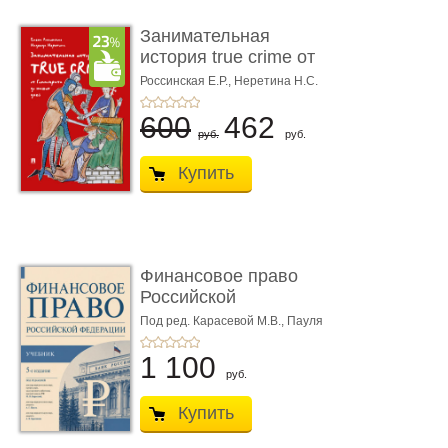
Занимательная
история true crime от
Гиппократа до � ...
Россинская Е.Р.,
Неретина Н.С.
600
462
руб.
руб.
Купить
Финансовое право
Российской
Федерации. 5-е изд�
Под ред. Карасевой М.В., Пауля
А.Г., Красюкова А.В.
...
1 100
руб.
Купить