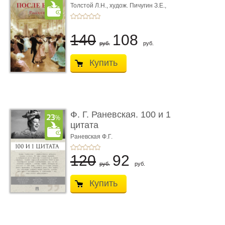
Толстой Л.Н.,
худож. Пичугин З.Е.,
худож. Лебедев А.И.,
худож. Лансере Е.Е.
140
108
руб.
руб.
Купить
Ф. Г. Раневская. 100 и 1
цитата
Раневская Ф.Г.
120
92
руб.
руб.
Купить