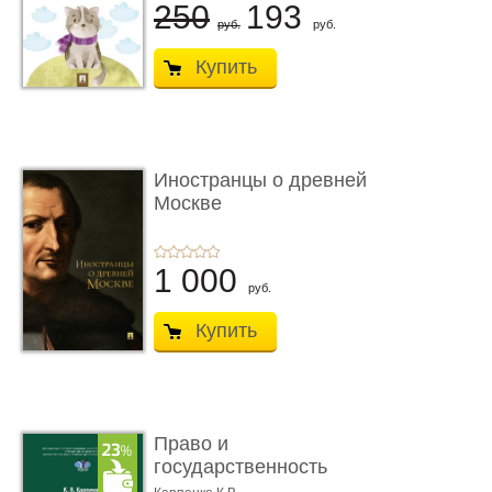
250
193
руб.
руб.
Купить
Иностранцы о древней
Москве
1 000
руб.
Купить
Право и
государственность
Древнего Двуречья. �