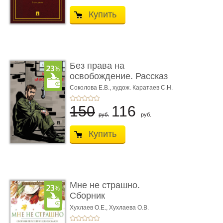
Купить
Без права на
освобождение. Рассказ
Соколова Е.В.,
худож. Каратаев С.Н.
150
116
руб.
руб.
Купить
Мне не страшно.
Сборник
терапевтических
Хухлаев О.Е., Хухлаева О.В.
сказо� ...