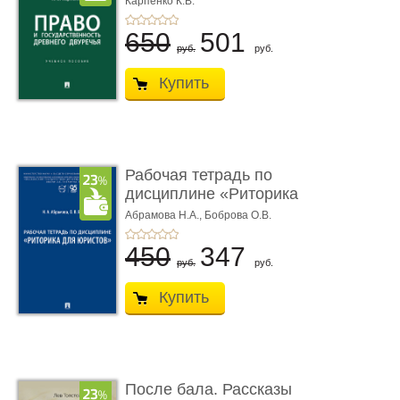
Карпенко К.В.
...
650
501
руб.
руб.
Купить
Рабочая тетрадь по
дисциплине «Риторика
для ю� ...
Абрамова Н.А.,
Боброва О.В.
450
347
руб.
руб.
Купить
После бала. Рассказы