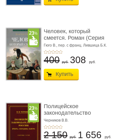
Человек, который
смеется. Роман (Серия
«Роман с ...
Гюго В.,
пер. с франц. Лившица Б.К.
400
308
руб.
руб.
Купить
Полицейское
законодательство
России: вчера, с� ...
Черников В.В.
2 150
1 656
руб.
руб.