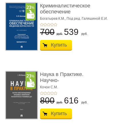
Криминалистическое
обеспечение
медиабезопас� ...
Богатырев К.М.,
Под ред. Галяшиной Е.И.
700
539
руб.
руб.
Купить
Наука в Практике.
Научно-
консультационные (пра
Кочои С.М.
...
800
616
руб.
руб.
Купить