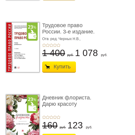
Трудовое право
России. 3-е издание.
Учебник для ...
Отв. ред. Черных Н.В.,
Шестерякова И.В.
1 400
1 078
руб.
руб.
Купить
Дневник флориста.
Дарю красоту
160
123
руб.
руб.