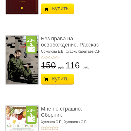
Купить
Без права на
освобождение. Рассказ
Соколова Е.В.,
худож. Каратаев С.Н.
150
116
руб.
руб.
Купить
Мне не страшно.
Сборник
терапевтических
Хухлаев О.Е., Хухлаева О.В.
сказо� ...