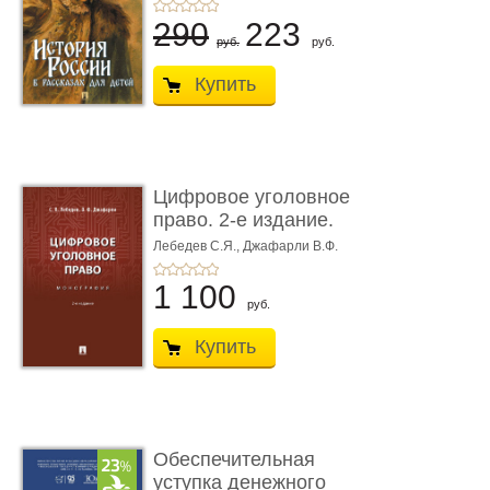
290
223
руб.
руб.
Купить
Цифровое уголовное
право. 2-е издание.
Монограф ...
Лебедев С.Я.,
Джафарли В.Ф.
1 100
руб.
Купить
Обеспечительная
уступка денежного