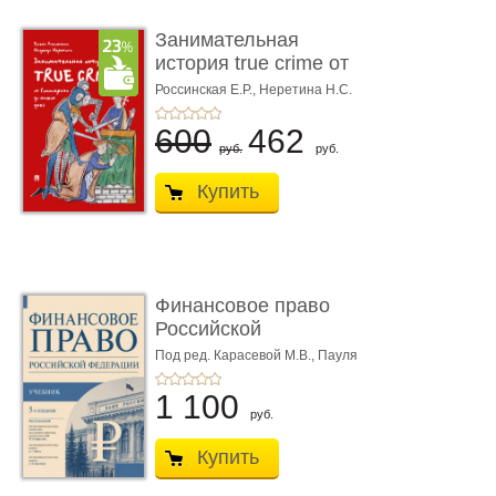
Занимательная
история true crime от
Гиппократа до � ...
Россинская Е.Р.,
Неретина Н.С.
600
462
руб.
руб.
Купить
Финансовое право
Российской
Федерации. 5-е изд�
Под ред. Карасевой М.В., Пауля
А.Г., Красюкова А.В.
...
1 100
руб.
Купить