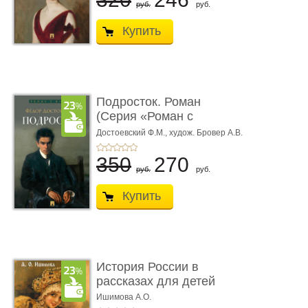
руб.
руб.
Купить
Подросток. Роман
(Серия «Роман с
книгой»)
Достоевский Ф.М.,
худож. Бровер А.В.
350
270
руб.
руб.
Купить
История России в
рассказах для детей
Ишимова А.О.