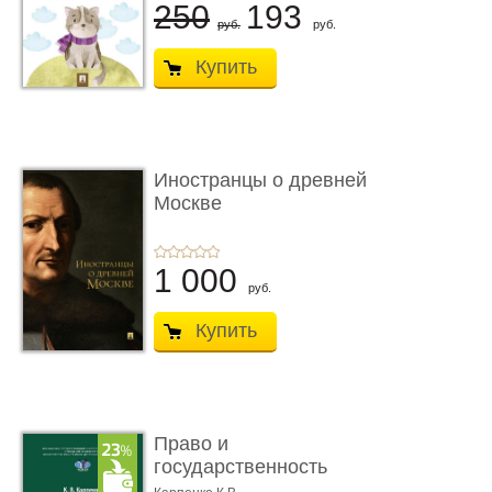
250
193
руб.
руб.
Купить
Иностранцы о древней
Москве
1 000
руб.
Купить
Право и
государственность
Древнего Двуречья. �