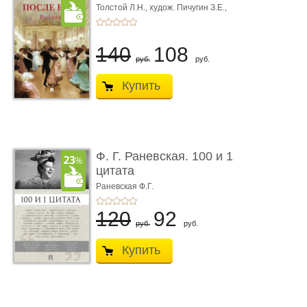
Толстой Л.Н.,
худож. Пичугин З.Е.,
худож. Лебедев А.И.,
худож. Лансере Е.Е.
140
108
руб.
руб.
Купить
Ф. Г. Раневская. 100 и 1
цитата
Раневская Ф.Г.
120
92
руб.
руб.
Купить