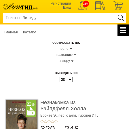
Регистрация
23%
Вход
Главная
→
Каталог
сортировать по:
цене
названию
автору
|
выводить по:
Незнакомка из
Уайлдфелл-Холла.
Роман (Серия «Р� ...
Бронте Э.,
пер. с англ. Гуровой И.Г.
320
246