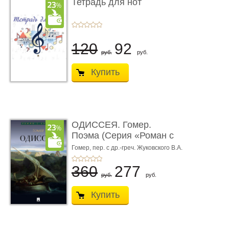
Тетрадь для нот
120
92
руб.
руб.
Купить
ОДИССЕЯ. Гомер.
Поэма (Серия «Роман с
книгой»)
Гомер,
пер. с др.-греч. Жуковского В.А.
360
277
руб.
руб.
Купить