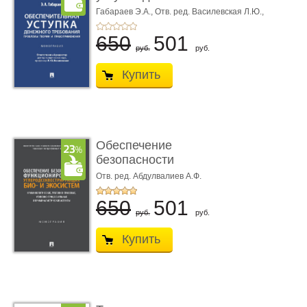
требования ...
Габараев Э.А.,
Отв. ред. Василевская Л.Ю.,
вступ. сл. Каретина М.Г.
650
501
руб.
руб.
Купить
Обеспечение
безопасности
функционирования уг
Отв. ред. Абдулвалиев А.Ф.
...
650
501
руб.
руб.
Купить