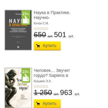
Наука в Практике.
Научно-
консультационные (пра
Кочои С.М.
...
650
501
руб.
руб.
Купить
Человек… Звучит
гордо? Sapiens в
тенётах социума � ...
Кузьмин Э.Л.
1 250
963
руб.
руб.
Купить