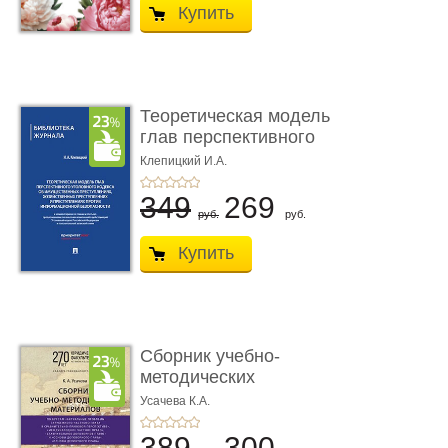
Купить
Теоретическая модель
глав перспективного
УК о ...
Клепицкий И.А.
349
269
руб.
руб.
Купить
Сборник учебно-
методических
материалов по кур ...
Усачева К.А.
389
300