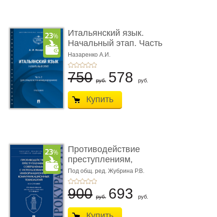
Итальянский язык.
Начальный этап. Часть
2. Учеб� ...
Назаренко А.И.
750
578
руб.
руб.
Купить
Противодействие
преступлениям,
совершаемым с ...
Под общ. ред. Жубрина Р.В.
900
693
руб.
руб.
Купить