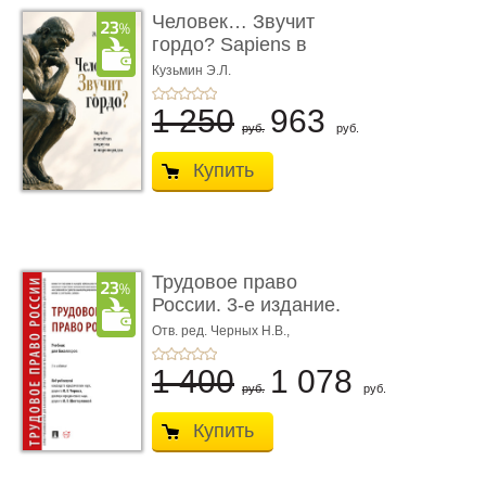
Человек… Звучит
гордо? Sapiens в
тенётах социума � ...
Кузьмин Э.Л.
1 250
963
руб.
руб.
Купить
Трудовое право
России. 3-е издание.
Учебник для ...
Отв. ред. Черных Н.В.,
Шестерякова И.В.
1 400
1 078
руб.
руб.
Купить