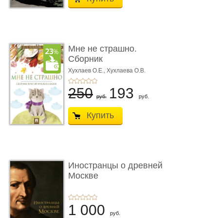
Мне не страшно.
Сборник
терапевтических
Хухлаев О.Е., Хухлаева О.В.
сказо� ...
250
193
руб.
руб.
Купить
Иностранцы о древней
Москве
1 000
руб.