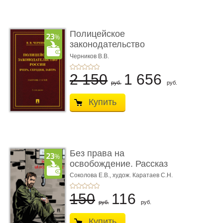
Полицейское
законодательство
России: вчера, с� ...
Черников В.В.
2 150
1 656
руб.
руб.
Купить
Без права на
освобождение. Рассказ
Соколова Е.В.,
худож. Каратаев С.Н.
150
116
руб.
руб.
Купить