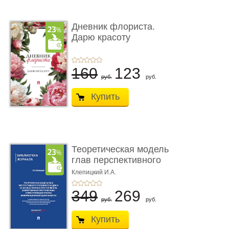
Дневник флориста.
Дарю красоту
160
123
руб.
руб.
Купить
Теоретическая модель
глав перспективного
УК о ...
Клепицкий И.А.
349
269
руб.
руб.
Купить