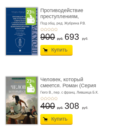
Противодействие
преступлениям,
совершаемым с ...
Под общ. ред. Жубрина Р.В.
900
693
руб.
руб.
Купить
Человек, который
смеется. Роман (Серия
«Роман с ...
Гюго В.,
пер. с франц. Лившица Б.К.
400
308
руб.
руб.
Купить