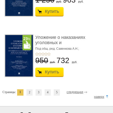
руб.
руб.
Купить
Уложение о наказаниях
уголовных и
исправитель ...
Под общ. ред. Савенкова А.Н.;
науч. ред. и рук. авт. кол. Чучаев
А.И.
950
732
руб.
руб.
Купить
Страницы:
1
следующая
2
3
4
5
наверх