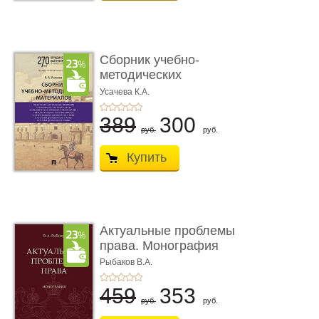
Сборник учебно-
методических
материалов по кур ...
Усачева К.А.
389
300
руб.
руб.
Купить
Актуальные проблемы
права. Монография
Рыбаков В.А.
459
353
руб.
руб.