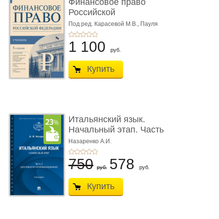
Финансовое право
Российской
Федерации. 5-е изд�
Под ред. Карасевой М.В., Пауля
А.Г., Красюкова А.В.
...
1 100
руб.
Купить
Итальянский язык.
Начальный этап. Часть
2. Учеб� ...
Назаренко А.И.
750
578
руб.
руб.
Купить