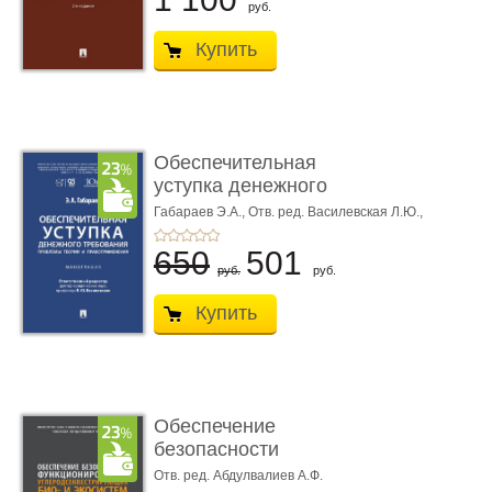
руб.
Купить
Обеспечительная
уступка денежного
требования ...
Габараев Э.А.,
Отв. ред. Василевская Л.Ю.,
вступ. сл. Каретина М.Г.
650
501
руб.
руб.
Купить
Обеспечение
безопасности
функционирования уг
Отв. ред. Абдулвалиев А.Ф.