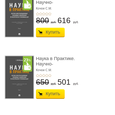
Научно-
консультационные (пра
Кочои С.М.
...
800
616
руб.
руб.
Купить
Наука в Практике.
Научно-
консультационные (пра
Кочои С.М.
...
650
501
руб.
руб.
Купить