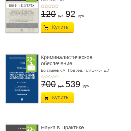
Раневская Ф.Г.
120
92
руб.
руб.
Купить
Криминалистическое
обеспечение
медиабезопас� ...
Богатырев К.М.,
Под ред. Галяшиной Е.И.
700
539
руб.
руб.
Купить
Наука в Практике.