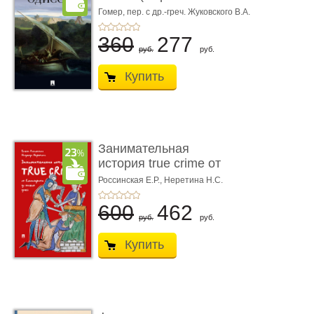
книгой»)
Гомер,
пер. с др.-греч. Жуковского В.А.
360
277
руб.
руб.
Купить
Занимательная
история true crime от
Гиппократа до � ...
Россинская Е.Р.,
Неретина Н.С.
600
462
руб.
руб.
Купить