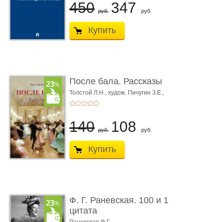
450
347
руб.
руб.
Купить
После бала. Рассказы
Толстой Л.Н.,
худож. Пичугин З.Е.,
худож. Лебедев А.И.,
худож. Лансере Е.Е.
140
108
руб.
руб.
Купить
Ф. Г. Раневская. 100 и 1
цитата