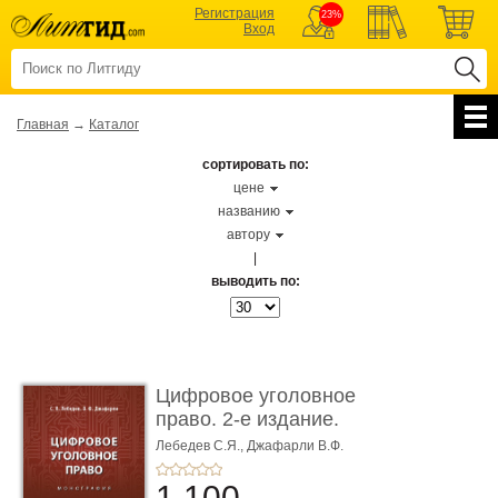
Регистрация
23%
Вход
Главная
→
Каталог
сортировать по:
цене
названию
автору
|
выводить по:
Цифровое уголовное
право. 2-е издание.
Монограф ...
Лебедев С.Я.,
Джафарли В.Ф.
1 100