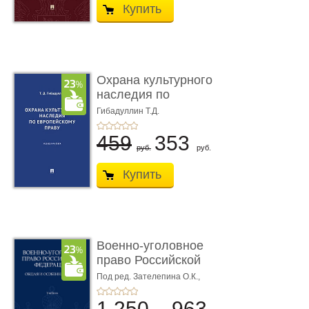
Купить
Охрана культурного
наследия по
европейскому п ...
Гибадуллин Т.Д.
459
353
руб.
руб.
Купить
Военно-уголовное
право Российской
Федерации. � ...
Под ред. Зателепина О.К.,
Шарапова С.Н.
1 250
963