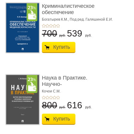
Криминалистическое
обеспечение
медиабезопас� ...
Богатырев К.М.,
Под ред. Галяшиной Е.И.
700
539
руб.
руб.
Купить
Наука в Практике.
Научно-
консультационные (пра
Кочои С.М.
...
800
616
руб.
руб.
Купить