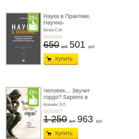
Наука в Практике.
Научно-
консультационные (пра
Кочои С.М.
...
650
501
руб.
руб.
Купить
Человек… Звучит
гордо? Sapiens в
тенётах социума � ...
Кузьмин Э.Л.
1 250
963
руб.
руб.
Купить