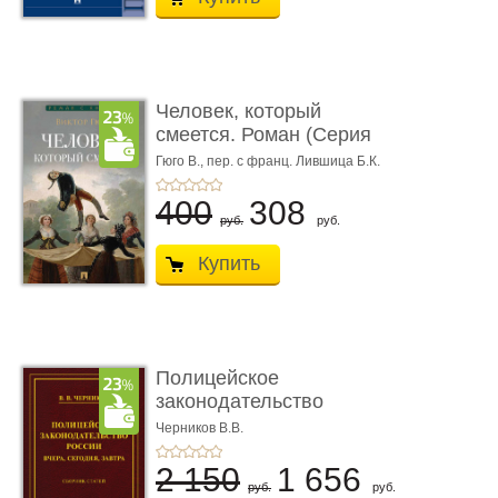
Человек, который
смеется. Роман (Серия
«Роман с ...
Гюго В.,
пер. с франц. Лившица Б.К.
400
308
руб.
руб.
Купить
Полицейское
законодательство
России: вчера, с� ...
Черников В.В.
2 150
1 656
руб.
руб.