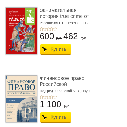
Занимательная
история true crime от
Гиппократа до � ...
Россинская Е.Р.,
Неретина Н.С.
600
462
руб.
руб.
Купить
Финансовое право
Российской
Федерации. 5-е изд�
Под ред. Карасевой М.В., Пауля
А.Г., Красюкова А.В.
...
1 100
руб.
Купить