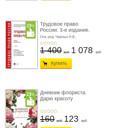
Трудовое право
России. 3-е издание.
Учебник для ...
Отв. ред. Черных Н.В.,
Шестерякова И.В.
1 400
1 078
руб.
руб.
Купить
Дневник флориста.
Дарю красоту
160
123
руб.
руб.