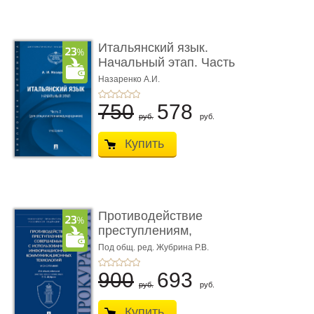
Итальянский язык.
Начальный этап. Часть
2. Учеб� ...
Назаренко А.И.
750
578
руб.
руб.
Купить
Противодействие
преступлениям,
совершаемым с ...
Под общ. ред. Жубрина Р.В.
900
693
руб.
руб.
Купить