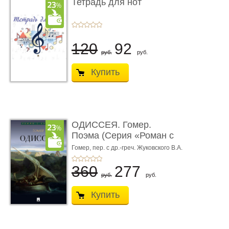
Тетрадь для нот
120
92
руб.
руб.
Купить
ОДИССЕЯ. Гомер.
Поэма (Серия «Роман с
книгой»)
Гомер,
пер. с др.-греч. Жуковского В.А.
360
277
руб.
руб.
Купить