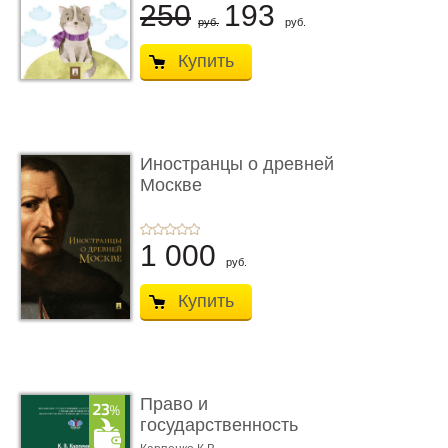
250
193
руб.
руб.
Купить
Иностранцы о древней
Москве
1 000
руб.
Купить
Право и
государственность
Древнего Двуречья. �