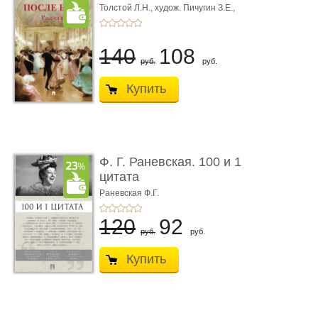
Толстой Л.Н.,
худож. Пичугин З.Е.,
худож. Лебедев А.И.,
худож. Лансере Е.Е.
140
108
руб.
руб.
Купить
Ф. Г. Раневская. 100 и 1
цитата
Раневская Ф.Г.
120
92
руб.
руб.
Купить