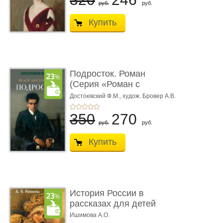
руб.
руб.
Купить
Подросток. Роман
(Серия «Роман с
книгой»)
Достоевский Ф.М.,
худож. Бровер А.В.
350
270
руб.
руб.
Купить
История России в
рассказах для детей
Ишимова А.О.