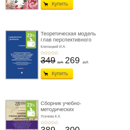
Купить
Теоретическая модель
глав перспективного
УК о ...
Клепицкий И.А.
349
269
руб.
руб.
Купить
Сборник учебно-
методических
материалов по кур ...
Усачева К.А.
389
300