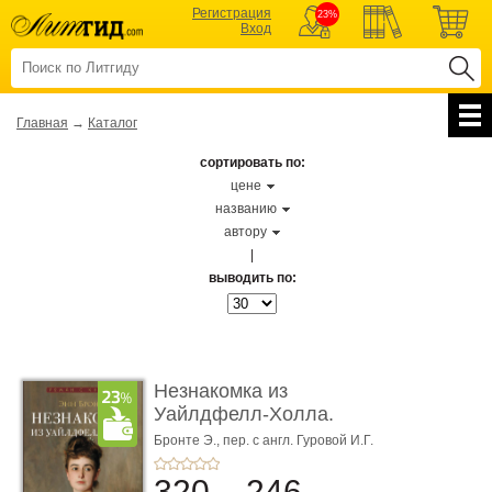
Регистрация
23%
Вход
Главная
→
Каталог
сортировать по:
цене
названию
автору
|
выводить по:
Незнакомка из
Уайлдфелл-Холла.
Роман (Серия «Р� ...
Бронте Э.,
пер. с англ. Гуровой И.Г.
320
246