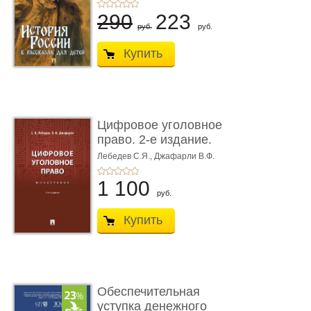
290
223
руб.
руб.
Купить
Цифровое уголовное
право. 2-е издание.
Монограф ...
Лебедев С.Я.,
Джафарли В.Ф.
1 100
руб.
Купить
Обеспечительная
уступка денежного