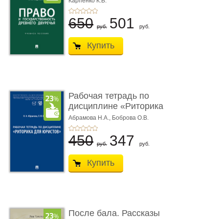
Карпенко К.В.
...
650
501
руб.
руб.
Купить
Рабочая тетрадь по
дисциплине «Риторика
для ю� ...
Абрамова Н.А.,
Боброва О.В.
450
347
руб.
руб.
Купить
После бала. Рассказы