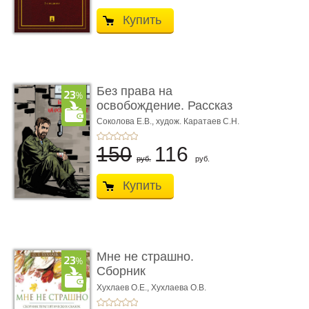
Купить
Без права на
освобождение. Рассказ
Соколова Е.В.,
худож. Каратаев С.Н.
150
116
руб.
руб.
Купить
Мне не страшно.
Сборник
терапевтических
Хухлаев О.Е., Хухлаева О.В.
сказо� ...