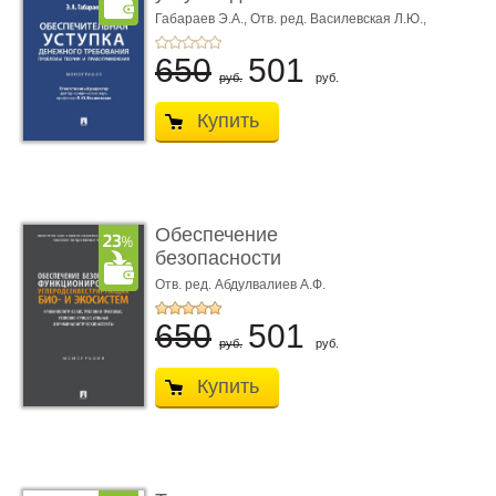
требования ...
Габараев Э.А.,
Отв. ред. Василевская Л.Ю.,
вступ. сл. Каретина М.Г.
650
501
руб.
руб.
Купить
Обеспечение
безопасности
функционирования уг
Отв. ред. Абдулвалиев А.Ф.
...
650
501
руб.
руб.
Купить