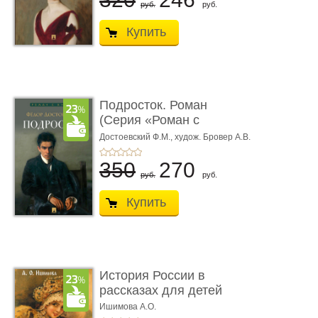
руб.
руб.
Купить
Подросток. Роман
(Серия «Роман с
книгой»)
Достоевский Ф.М.,
худож. Бровер А.В.
350
270
руб.
руб.
Купить
История России в
рассказах для детей
Ишимова А.О.