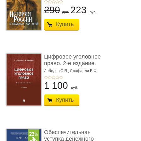
290
223
руб.
руб.
Купить
Цифровое уголовное
право. 2-е издание.
Монограф ...
Лебедев С.Я.,
Джафарли В.Ф.
1 100
руб.
Купить
Обеспечительная
уступка денежного