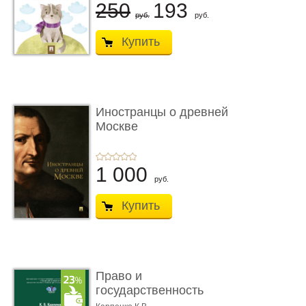
250
193
руб.
руб.
Купить
Иностранцы о древней
Москве
1 000
руб.
Купить
Право и
государственность
Древнего Двуречья. �