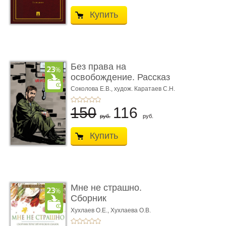
Купить
Без права на
освобождение. Рассказ
Соколова Е.В.,
худож. Каратаев С.Н.
150
116
руб.
руб.
Купить
Мне не страшно.
Сборник
терапевтических
Хухлаев О.Е., Хухлаева О.В.
сказо� ...