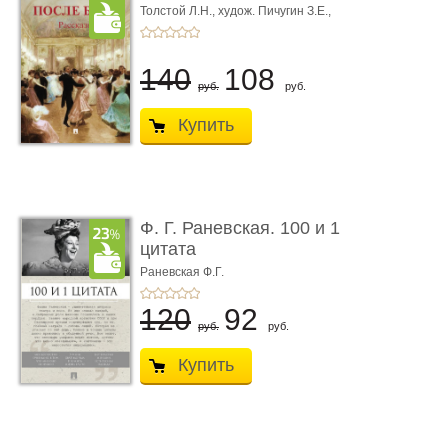
Толстой Л.Н.,
худож. Пичугин З.Е.,
худож. Лебедев А.И.,
худож. Лансере Е.Е.
140
108
руб.
руб.
Купить
Ф. Г. Раневская. 100 и 1
цитата
Раневская Ф.Г.
120
92
руб.
руб.
Купить