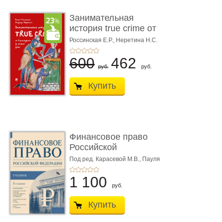
Занимательная
история true crime от
Гиппократа до � ...
Россинская Е.Р.,
Неретина Н.С.
600
462
руб.
руб.
Купить
Финансовое право
Российской
Федерации. 5-е изд�
Под ред. Карасевой М.В., Пауля
А.Г., Красюкова А.В.
...
1 100
руб.
Купить