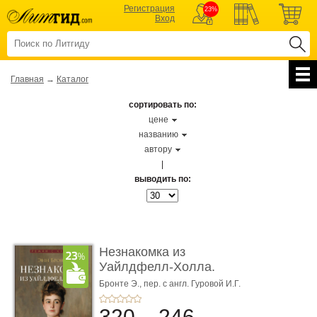
Регистрация
23%
Вход
Главная
→
Каталог
сортировать по:
цене
названию
автору
|
выводить по:
Незнакомка из
Уайлдфелл-Холла.
Роман (Серия «Р� ...
Бронте Э.,
пер. с англ. Гуровой И.Г.
320
246