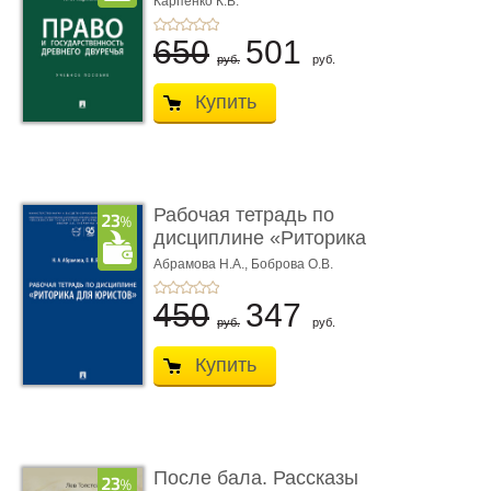
Карпенко К.В.
...
650
501
руб.
руб.
Купить
Рабочая тетрадь по
дисциплине «Риторика
для ю� ...
Абрамова Н.А.,
Боброва О.В.
450
347
руб.
руб.
Купить
После бала. Рассказы