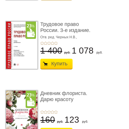
Трудовое право
России. 3-е издание.
Учебник для ...
Отв. ред. Черных Н.В.,
Шестерякова И.В.
1 400
1 078
руб.
руб.
Купить
Дневник флориста.
Дарю красоту
160
123
руб.
руб.