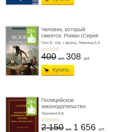
Человек, который
смеется. Роман (Серия
«Роман с ...
Гюго В.,
пер. с франц. Лившица Б.К.
400
308
руб.
руб.
Купить
Полицейское
законодательство
России: вчера, с� ...
Черников В.В.
2 150
1 656
руб.
руб.