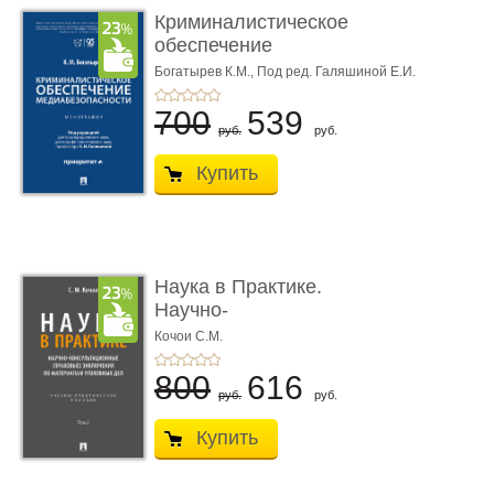
Криминалистическое
обеспечение
медиабезопас� ...
Богатырев К.М.,
Под ред. Галяшиной Е.И.
700
539
руб.
руб.
Купить
Наука в Практике.
Научно-
консультационные (пра
Кочои С.М.
...
800
616
руб.
руб.
Купить