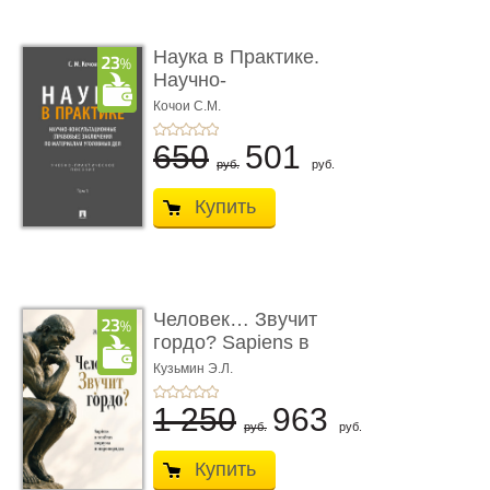
Наука в Практике.
Научно-
консультационные (пра
Кочои С.М.
...
650
501
руб.
руб.
Купить
Человек… Звучит
гордо? Sapiens в
тенётах социума � ...
Кузьмин Э.Л.
1 250
963
руб.
руб.
Купить