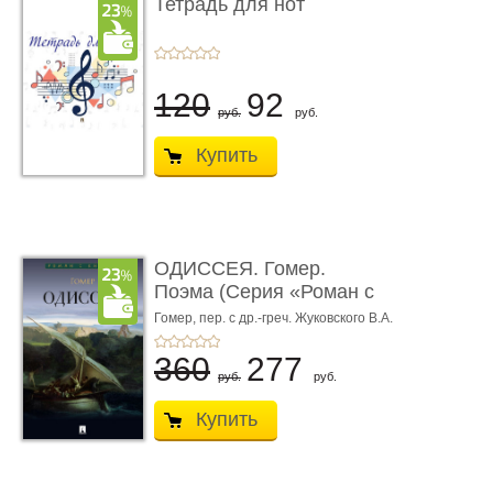
Тетрадь для нот
120
92
руб.
руб.
Купить
ОДИССЕЯ. Гомер.
Поэма (Серия «Роман с
книгой»)
Гомер,
пер. с др.-греч. Жуковского В.А.
360
277
руб.
руб.
Купить