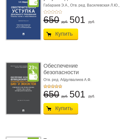
требования ...
Габараев Э.А.,
Отв. ред. Василевская Л.Ю.,
вступ. сл. Каретина М.Г.
650
501
руб.
руб.
Купить
Обеспечение
безопасности
функционирования уг
Отв. ред. Абдулвалиев А.Ф.
...
650
501
руб.
руб.
Купить