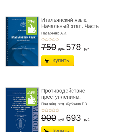
Итальянский язык.
Начальный этап. Часть
2. Учеб� ...
Назаренко А.И.
750
578
руб.
руб.
Купить
Противодействие
преступлениям,
совершаемым с ...
Под общ. ред. Жубрина Р.В.
900
693
руб.
руб.
Купить