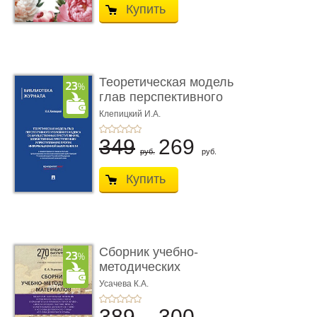
Купить
Теоретическая модель
глав перспективного
УК о ...
Клепицкий И.А.
349
269
руб.
руб.
Купить
Сборник учебно-
методических
материалов по кур ...
Усачева К.А.
389
300