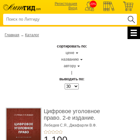
Регистрация
23%
Вход
Главная
→
Каталог
сортировать по:
цене
названию
автору
|
выводить по:
Цифровое уголовное
право. 2-е издание.
Монограф ...
Лебедев С.Я.,
Джафарли В.Ф.
1 100