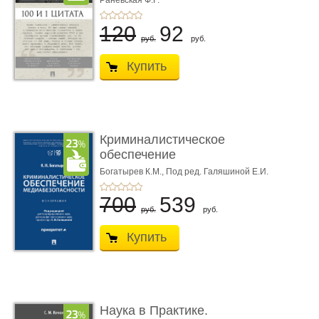
Раневская Ф.Г.
120
92
руб.
руб.
Купить
Криминалистическое
обеспечение
медиабезопас� ...
Богатырев К.М.,
Под ред. Галяшиной Е.И.
700
539
руб.
руб.
Купить
Наука в Практике.