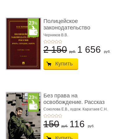
Полицейское
законодательство
России: вчера, с� ...
Черников В.В.
2 150
1 656
руб.
руб.
Купить
Без права на
освобождение. Рассказ
Соколова Е.В.,
худож. Каратаев С.Н.
150
116
руб.
руб.
Купить