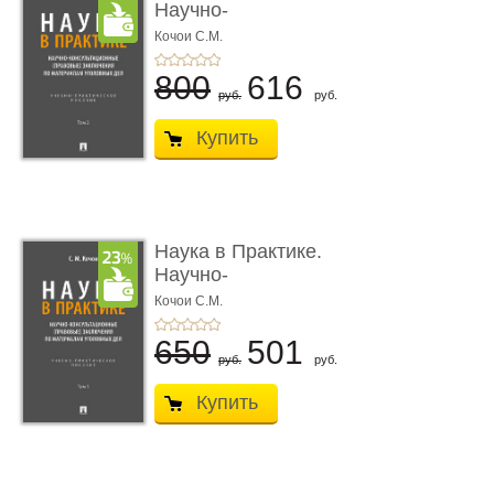
Научно-
консультационные (пра
Кочои С.М.
...
800
616
руб.
руб.
Купить
Наука в Практике.
Научно-
консультационные (пра
Кочои С.М.
...
650
501
руб.
руб.
Купить