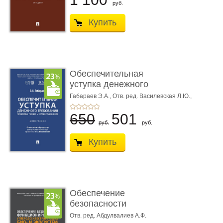
руб.
Купить
Обеспечительная
уступка денежного
требования ...
Габараев Э.А.,
Отв. ред. Василевская Л.Ю.,
вступ. сл. Каретина М.Г.
650
501
руб.
руб.
Купить
Обеспечение
безопасности
функционирования уг
Отв. ред. Абдулвалиев А.Ф.