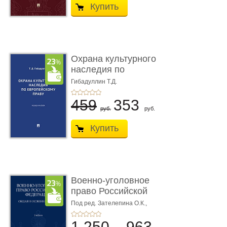
Купить
Охрана культурного
наследия по
европейскому п ...
Гибадуллин Т.Д.
459
353
руб.
руб.
Купить
Военно-уголовное
право Российской
Федерации. � ...
Под ред. Зателепина О.К.,
Шарапова С.Н.
1 250
963