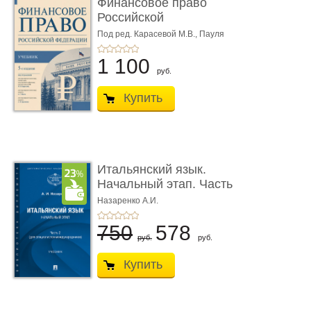
Финансовое право
Российской
Федерации. 5-е изд�
Под ред. Карасевой М.В., Пауля
А.Г., Красюкова А.В.
...
1 100
руб.
Купить
Итальянский язык.
Начальный этап. Часть
2. Учеб� ...
Назаренко А.И.
750
578
руб.
руб.
Купить