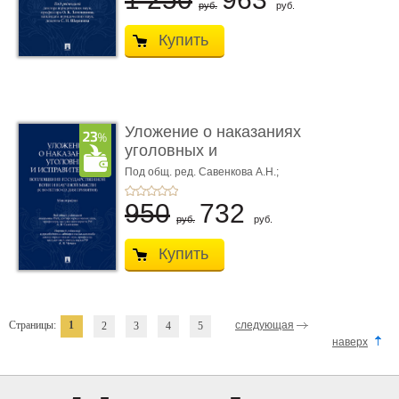
руб.
руб.
Купить
Уложение о наказаниях
уголовных и
исправитель ...
Под общ. ред. Савенкова А.Н.;
науч. ред. и рук. авт. кол. Чучаев
А.И.
950
732
руб.
руб.
Купить
Страницы:
1
следующая
2
3
4
5
наверх