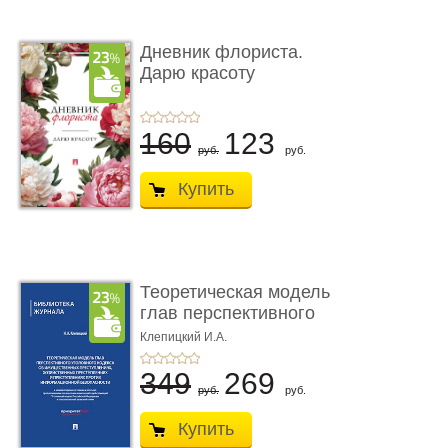
Дневник флориста.
Дарю красоту
160
123
руб.
руб.
Купить
Теоретическая модель
глав перспективного
УК о ...
Клепицкий И.А.
349
269
руб.
руб.
Купить