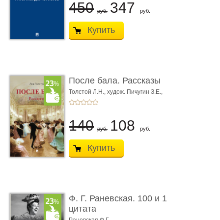
450
347
руб.
руб.
Купить
После бала. Рассказы
Толстой Л.Н.,
худож. Пичугин З.Е.,
худож. Лебедев А.И.,
худож. Лансере Е.Е.
140
108
руб.
руб.
Купить
Ф. Г. Раневская. 100 и 1
цитата