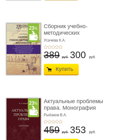
Сборник учебно-
методических
материалов по кур ...
Усачева К.А.
389
300
руб.
руб.
Купить
Актуальные проблемы
права. Монография
Рыбаков В.А.
459
353
руб.
руб.