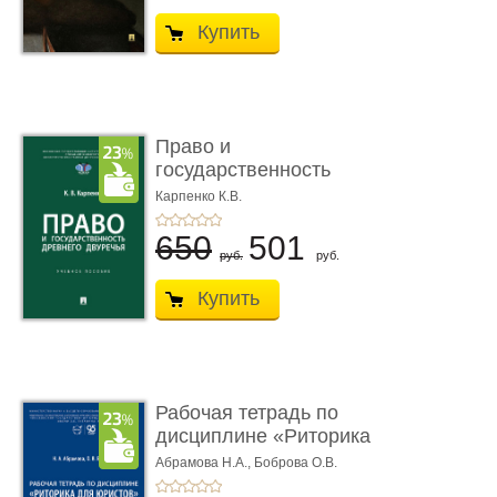
Купить
Право и
государственность
Древнего Двуречья. �
Карпенко К.В.
...
650
501
руб.
руб.
Купить
Рабочая тетрадь по
дисциплине «Риторика
для ю� ...
Абрамова Н.А.,
Боброва О.В.