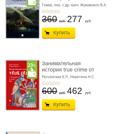
книгой»)
Гомер,
пер. с др.-греч. Жуковского В.А.
360
277
руб.
руб.
Купить
Занимательная
история true crime от
Гиппократа до � ...
Россинская Е.Р.,
Неретина Н.С.
600
462
руб.
руб.
Купить