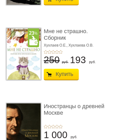
Мне не страшно.
Сборник
терапевтических
Хухлаев О.Е., Хухлаева О.В.
сказо� ...
250
193
руб.
руб.
Купить
Иностранцы о древней
Москве
1 000
руб.