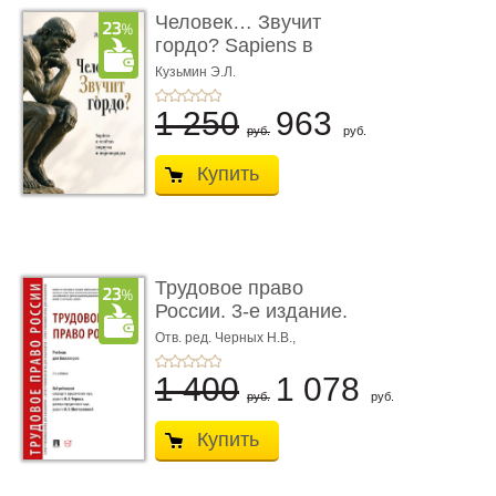
Человек… Звучит
гордо? Sapiens в
тенётах социума � ...
Кузьмин Э.Л.
1 250
963
руб.
руб.
Купить
Трудовое право
России. 3-е издание.
Учебник для ...
Отв. ред. Черных Н.В.,
Шестерякова И.В.
1 400
1 078
руб.
руб.
Купить