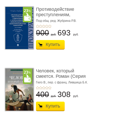
Противодействие
преступлениям,
совершаемым с ...
Под общ. ред. Жубрина Р.В.
900
693
руб.
руб.
Купить
Человек, который
смеется. Роман (Серия
«Роман с ...
Гюго В.,
пер. с франц. Лившица Б.К.
400
308
руб.
руб.
Купить