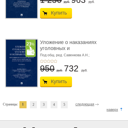
руб.
руб.
Купить
Уложение о наказаниях
уголовных и
исправитель ...
Под общ. ред. Савенкова А.Н.;
науч. ред. и рук. авт. кол. Чучаев
А.И.
950
732
руб.
руб.
Купить
Страницы:
1
следующая
2
3
4
5
наверх