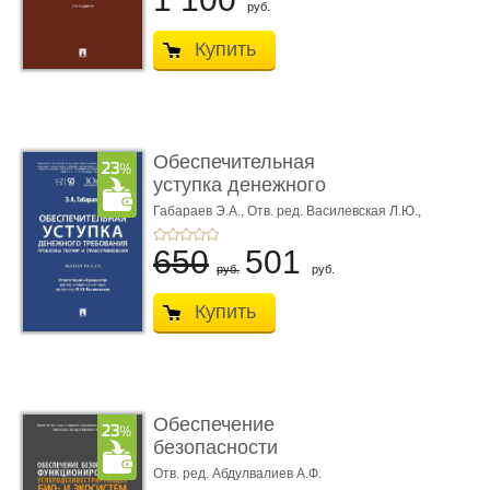
руб.
Купить
Обеспечительная
уступка денежного
требования ...
Габараев Э.А.,
Отв. ред. Василевская Л.Ю.,
вступ. сл. Каретина М.Г.
650
501
руб.
руб.
Купить
Обеспечение
безопасности
функционирования уг
Отв. ред. Абдулвалиев А.Ф.