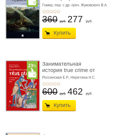
книгой»)
Гомер,
пер. с др.-греч. Жуковского В.А.
360
277
руб.
руб.
Купить
Занимательная
история true crime от
Гиппократа до � ...
Россинская Е.Р.,
Неретина Н.С.
600
462
руб.
руб.
Купить