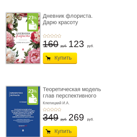
Дневник флориста.
Дарю красоту
160
123
руб.
руб.
Купить
Теоретическая модель
глав перспективного
УК о ...
Клепицкий И.А.
349
269
руб.
руб.
Купить