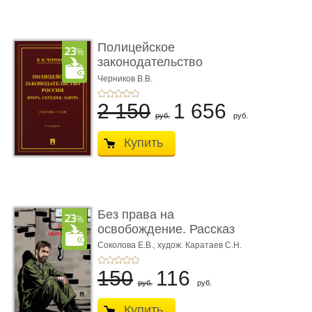
Полицейское
законодательство
России: вчера, с� ...
Черников В.В.
2 150
1 656
руб.
руб.
Купить
Без права на
освобождение. Рассказ
Соколова Е.В.,
худож. Каратаев С.Н.
150
116
руб.
руб.
Купить