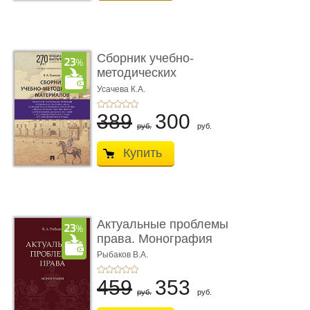
Сборник учебно-
методических
материалов по кур ...
Усачева К.А.
389
300
руб.
руб.
Купить
Актуальные проблемы
права. Монография
Рыбаков В.А.
459
353
руб.
руб.