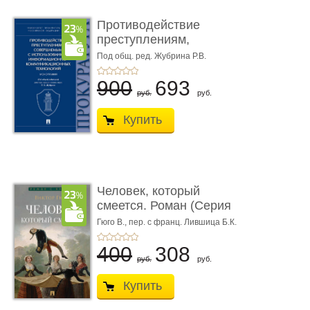
Противодействие
преступлениям,
совершаемым с ...
Под общ. ред. Жубрина Р.В.
900
693
руб.
руб.
Купить
Человек, который
смеется. Роман (Серия
«Роман с ...
Гюго В.,
пер. с франц. Лившица Б.К.
400
308
руб.
руб.
Купить