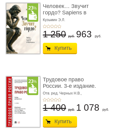
Человек… Звучит
гордо? Sapiens в
тенётах социума � ...
Кузьмин Э.Л.
1 250
963
руб.
руб.
Купить
Трудовое право
России. 3-е издание.
Учебник для ...
Отв. ред. Черных Н.В.,
Шестерякова И.В.
1 400
1 078
руб.
руб.
Купить