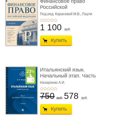
Финансовое право
Российской
Федерации. 5-е изд�
Под ред. Карасевой М.В., Пауля
А.Г., Красюкова А.В.
...
1 100
руб.
Купить
Итальянский язык.
Начальный этап. Часть
2. Учеб� ...
Назаренко А.И.
750
578
руб.
руб.
Купить