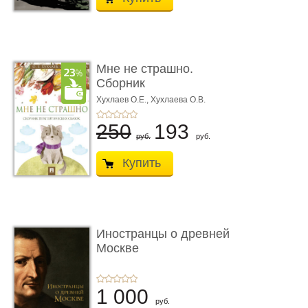
Мне не страшно.
Сборник
терапевтических
Хухлаев О.Е., Хухлаева О.В.
сказо� ...
250
193
руб.
руб.
Купить
Иностранцы о древней
Москве
1 000
руб.