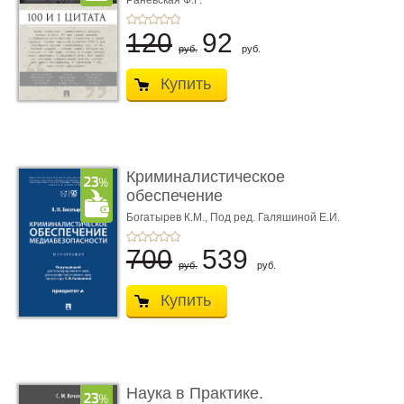
Раневская Ф.Г.
120
92
руб.
руб.
Купить
Криминалистическое
обеспечение
медиабезопас� ...
Богатырев К.М.,
Под ред. Галяшиной Е.И.
700
539
руб.
руб.
Купить
Наука в Практике.