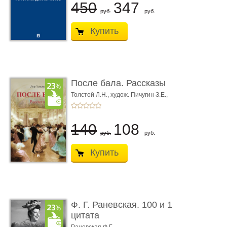
450
347
руб.
руб.
Купить
После бала. Рассказы
Толстой Л.Н.,
худож. Пичугин З.Е.,
худож. Лебедев А.И.,
худож. Лансере Е.Е.
140
108
руб.
руб.
Купить
Ф. Г. Раневская. 100 и 1
цитата