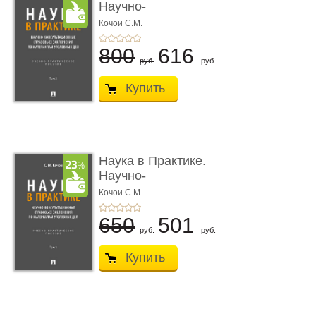
Научно-
консультационные (пра
Кочои С.М.
...
800
616
руб.
руб.
Купить
Наука в Практике.
Научно-
консультационные (пра
Кочои С.М.
...
650
501
руб.
руб.
Купить