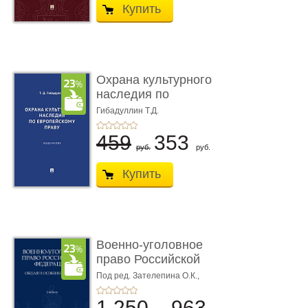
Купить
Охрана культурного
наследия по
европейскому п ...
Гибадуллин Т.Д.
459
353
руб.
руб.
Купить
Военно-уголовное
право Российской
Федерации. � ...
Под ред. Зателепина О.К.,
Шарапова С.Н.
1 250
963