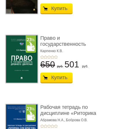
Купить
Право и
государственность
Древнего Двуречья. �
Карпенко К.В.
...
650
501
руб.
руб.
Купить
Рабочая тетрадь по
дисциплине «Риторика
для ю� ...
Абрамова Н.А.,
Боброва О.В.