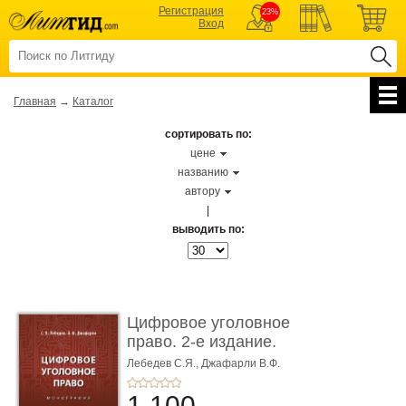
Регистрация
23%
Вход
Главная
→
Каталог
сортировать по:
цене
названию
автору
|
выводить по:
Цифровое уголовное
право. 2-е издание.
Монограф ...
Лебедев С.Я.,
Джафарли В.Ф.
1 100