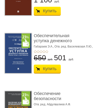
руб.
Купить
Обеспечительная
уступка денежного
требования ...
Габараев Э.А.,
Отв. ред. Василевская Л.Ю.,
вступ. сл. Каретина М.Г.
650
501
руб.
руб.
Купить
Обеспечение
безопасности
функционирования уг
Отв. ред. Абдулвалиев А.Ф.