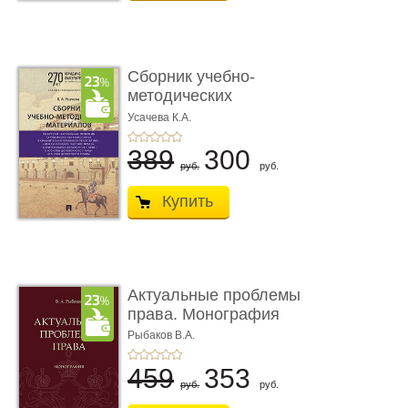
Сборник учебно-
методических
материалов по кур ...
Усачева К.А.
389
300
руб.
руб.
Купить
Актуальные проблемы
права. Монография
Рыбаков В.А.
459
353
руб.
руб.