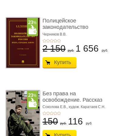
Полицейское
законодательство
России: вчера, с� ...
Черников В.В.
2 150
1 656
руб.
руб.
Купить
Без права на
освобождение. Рассказ
Соколова Е.В.,
худож. Каратаев С.Н.
150
116
руб.
руб.
Купить