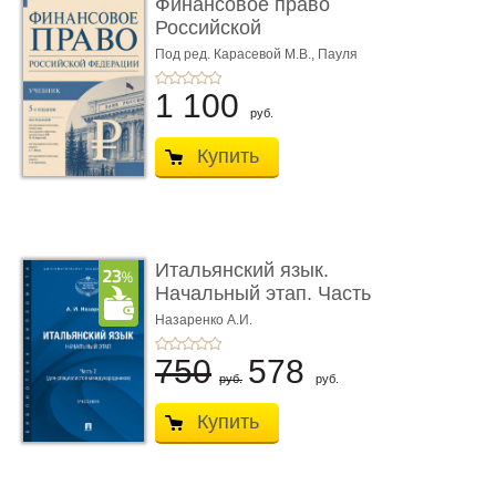
Финансовое право
Российской
Федерации. 5-е изд�
Под ред. Карасевой М.В., Пауля
А.Г., Красюкова А.В.
...
1 100
руб.
Купить
Итальянский язык.
Начальный этап. Часть
2. Учеб� ...
Назаренко А.И.
750
578
руб.
руб.
Купить