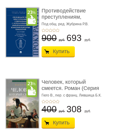
Противодействие
преступлениям,
совершаемым с ...
Под общ. ред. Жубрина Р.В.
900
693
руб.
руб.
Купить
Человек, который
смеется. Роман (Серия
«Роман с ...
Гюго В.,
пер. с франц. Лившица Б.К.
400
308
руб.
руб.
Купить