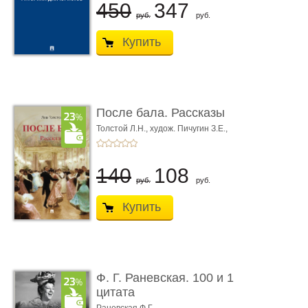
450
347
руб.
руб.
Купить
После бала. Рассказы
Толстой Л.Н.,
худож. Пичугин З.Е.,
худож. Лебедев А.И.,
худож. Лансере Е.Е.
140
108
руб.
руб.
Купить
Ф. Г. Раневская. 100 и 1
цитата