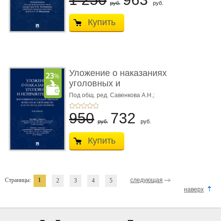
руб.
руб.
Купить
Уложение о наказаниях
уголовных и
исправитель ...
Под общ. ред. Савенкова А.Н.;
науч. ред. и рук. авт. кол. Чучаев
А.И.
950
732
руб.
руб.
Купить
Страницы:
1
следующая
2
3
4
5
наверх