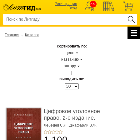
Регистрация
23%
Вход
Главная
→
Каталог
сортировать по:
цене
названию
автору
|
выводить по:
Цифровое уголовное
право. 2-е издание.
Монограф ...
Лебедев С.Я.,
Джафарли В.Ф.
1 100