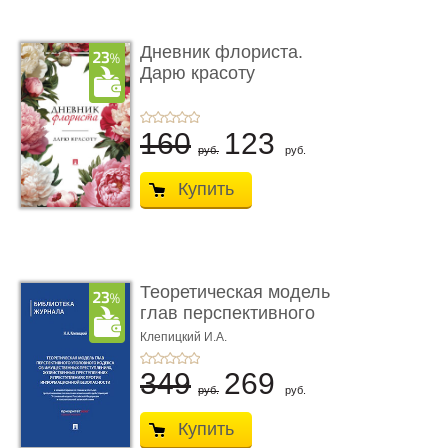
Дневник флориста.
Дарю красоту
160
123
руб.
руб.
Купить
Теоретическая модель
глав перспективного
УК о ...
Клепицкий И.А.
349
269
руб.
руб.
Купить