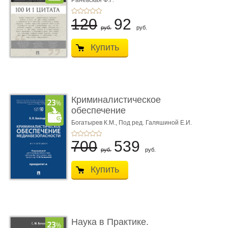
Раневская Ф.Г.
120
92
руб.
руб.
Купить
Криминалистическое
обеспечение
медиабезопас� ...
Богатырев К.М.,
Под ред. Галяшиной Е.И.
700
539
руб.
руб.
Купить
Наука в Практике.