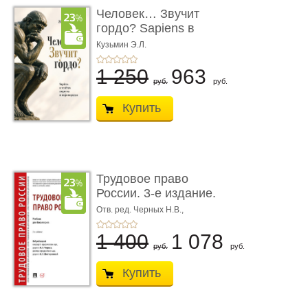
Человек… Звучит
гордо? Sapiens в
тенётах социума � ...
Кузьмин Э.Л.
1 250
963
руб.
руб.
Купить
Трудовое право
России. 3-е издание.
Учебник для ...
Отв. ред. Черных Н.В.,
Шестерякова И.В.
1 400
1 078
руб.
руб.
Купить