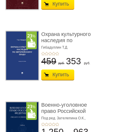
Купить
Охрана культурного
наследия по
европейскому п ...
Гибадуллин Т.Д.
459
353
руб.
руб.
Купить
Военно-уголовное
право Российской
Федерации. � ...
Под ред. Зателепина О.К.,
Шарапова С.Н.
1 250
963