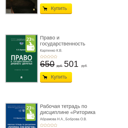
Купить
Право и
государственность
Древнего Двуречья. �
Карпенко К.В.
...
650
501
руб.
руб.
Купить
Рабочая тетрадь по
дисциплине «Риторика
для ю� ...
Абрамова Н.А.,
Боброва О.В.