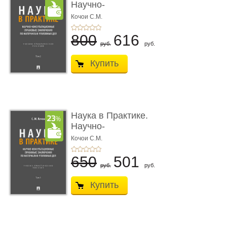
Научно-
консультационные (пра
Кочои С.М.
...
800
616
руб.
руб.
Купить
Наука в Практике.
Научно-
консультационные (пра
Кочои С.М.
...
650
501
руб.
руб.
Купить