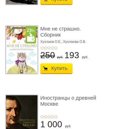
Мне не страшно.
Сборник
терапевтических
Хухлаев О.Е., Хухлаева О.В.
сказо� ...
250
193
руб.
руб.
Купить
Иностранцы о древней
Москве
1 000
руб.