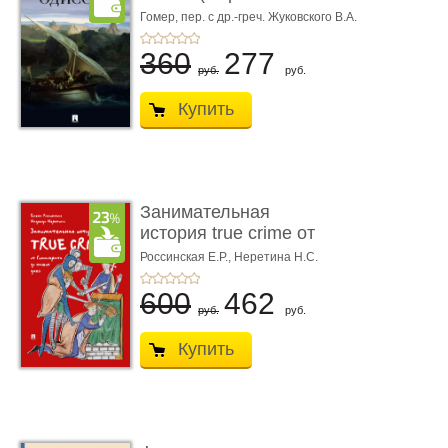
книгой»)
Гомер,
пер. с др.-греч. Жуковского В.А.
360
277
руб.
руб.
Купить
Занимательная
история true crime от
Гиппократа до � ...
Россинская Е.Р.,
Неретина Н.С.
600
462
руб.
руб.
Купить