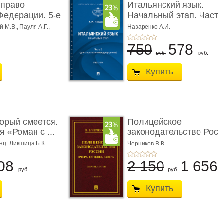
 право
Итальянский язык.
Федерации. 5-е
Начальный этап. Част
Учеб� ...
 М.В., Пауля А.Г.,
Назаренко А.И.
750
578
руб.
руб.
Купить
торый смеется.
Полицейское
 «Роман с ...
законодательство Рос
вчера, с� ...
нц. Лившица Б.К.
Черников В.В.
08
2 150
1 65
руб.
руб.
Купить