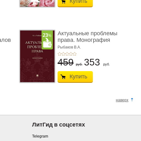
Купить
Актуальные проблемы
алов
права. Монография
Рыбаков В.А.
459
353
руб.
руб.
Купить
наверх
ЛитГид в соцсетях
Telegram