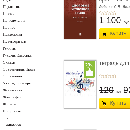
Монограф ...
Педагогика
Лебедев С.Я.,
Джа
Поэзия
1 100
Приключения
руб.
Прочее
Купить
Психология
Путеводители
Религия
Русская Классика
Скидки
Тетрадь для
Современная Проза
Справочник
Ужасы, Триллеры
120
9
Фантастика
руб.
Философия
Купить
Фэнтези
Шпаргалки
ЭБС
Экономика