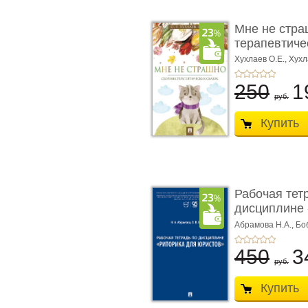
Мне не стра
терапевтичес
Хухлаев О.Е., Хухл
250
1
руб.
Купить
Рабочая тет
дисциплине 
ю� ...
Абрамова Н.А.,
Бо
450
3
руб.
Купить