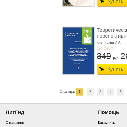
Купить
Теоретическ
перспективно
Клепицкий И.А.
349
2
руб.
Купить
Страницы:
1
2
3
4
5
ЛитГид
Помощь
О магазине
Как купить