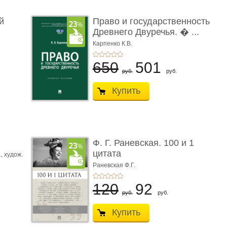
й
Право и государственность
Древнего Двуречья. � ...
Карпенко К.В.
650
501
руб.
руб.
Купить
ы
Ф. Г. Раневская. 100 и 1
цитата
.,
худож.
Е.
Раневская Ф.Г.
120
92
руб.
руб.
Купить