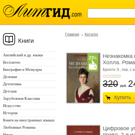
Главная
→
Каталог
Книги
Английский и др. языки
Незнакомка 
Холла. Ром
Бесплатно
...
Биографии и Мемуары
Бронте Э.,
пер. с а
Деловая
320
2
Детективы
руб.
Детская
Купить
Зарубежная Классика
Искусство
История
Книги на иностранных языках
Любовные Романы
Цифровое у
право. 2-е и
Наука