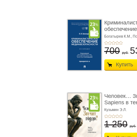
Криминалис
обеспечение
медиабезопа
Богатырев К.М.,
По
700
5
руб.
Купить
Человек… Зв
Sapiens в т
� ...
Кузьмин Э.Л.
1 250
руб.