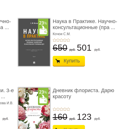
учно-
Наука в Практике. Научно-
 ...
консультационные (пра ...
Кочои С.М.
650
501
руб.
руб.
Купить
и. 3-е
Дневник флориста. Дарю
...
красоту
ова И.В.
8
160
123
руб.
руб.
руб.