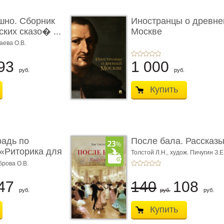
шно. Сборник
Иностранцы о древне
ких сказо� ...
Москве
аева О.В.
93
1 000
руб.
руб.
Купить
радь по
После бала. Рассказ
«Риторика для
Толстой Л.Н.,
худож. Пичугин З.Е
Лебедев А.И.,
худож. Лансере Е.
брова О.В.
47
140
108
руб.
руб.
руб.
Купить