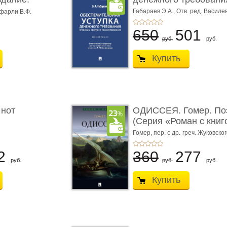
Габараев Э.А.,
Отв. ред. Василе
фарли В.Ф.
Л.Ю.,
вступ. сл. Каретина М.Г.
650
501
руб.
руб.
Купить
 нот
ОДИССЕЯ. Гомер. По
(Серия «Роман с книг
Гомер,
пер. с др.-греч. Жуковског
2
360
277
руб.
руб.
руб.
Купить