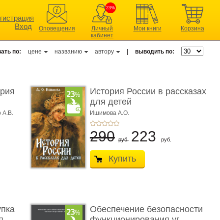
23%
гистрация
Вход
Оповещения
Личный
Мои книги
Корзина
кабинет
ать по:
цене
названию
автору
|
выводить по:
ерия
История России в рассказах
для детей
 А.В.
Ишимова А.О.
290
223
руб.
руб.
Купить
упка
Обеспечение безопасности
 ...
функционирования уг ...