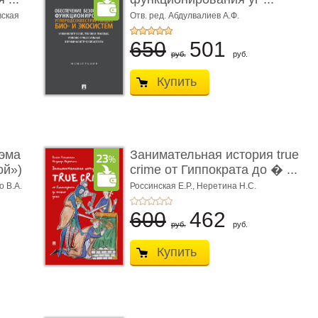
вская
Отв. ред. Абдулвалиев А.Ф.
650
501
руб.
руб.
Купить
эма
Занимательная история true
ой»)
crime от Гиппократа до � ...
о В.А.
Россинская Е.Р.,
Неретина Н.С.
600
462
руб.
руб.
Купить