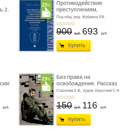
Противодействие
ь 2.
преступлениям,
совершаемым с ...
Под общ. ред. Жубрина Р.В.
900
693
руб.
руб.
Купить
Без права на
сии:
освобождение. Рассказ
Соколова Е.В.,
худож. Каратаев С.Н.
6
150
116
руб.
руб.
руб.
Купить