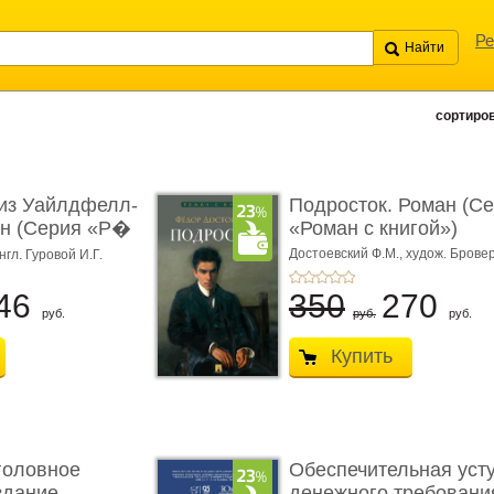
Ре
сортиров
из Уайлдфелл-
Подросток. Роман (С
ан (Серия «Р�
«Роман с книгой»)
Достоевский Ф.М.,
худож. Бровер
нгл. Гуровой И.Г.
46
350
270
руб.
руб.
руб.
Купить
головное
Обеспечительная уст
здание.
денежного требования