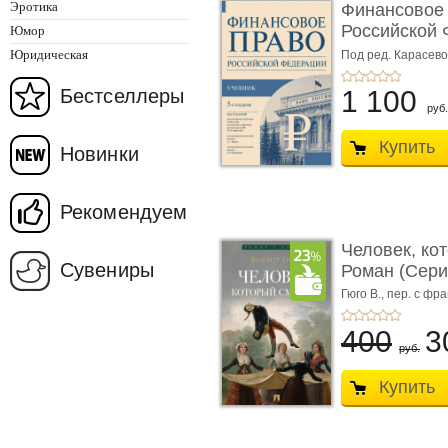
Эротика
Финансовое
Российской 
Юмор
изд� ...
Юридическая
Под ред. Карасевой
Красюкова А.В.
Бестселлеры
1 100
руб.
Купить
Новинки
Рекомендуем
Человек, ко
Сувениры
Роман (Серия
Гюго В.,
пер. с фра
400
3
руб.
Купить