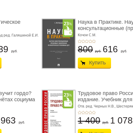
тическое
Наука в Практике. На
консультационные (пра
с� ...
Кочои С.М.
д ред. Галяшиной Е.И.
39
800
616
руб.
руб.
руб.
Купить
учит гордо?
Трудовое право Росси
енётах социума
издание. Учебник для 
Отв. ред. Черных Н.В., Шестеряк
963
1 400
1 07
руб.
руб.