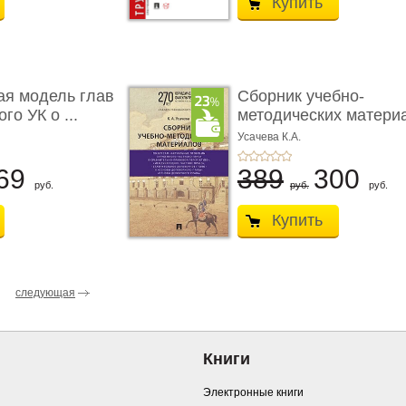
Купить
ая модель глав
Сборник учебно-
го УК о ...
методических матери
по кур ...
Усачева К.А.
69
389
300
руб.
руб.
руб.
Купить
следующая
Книги
Электронные книги