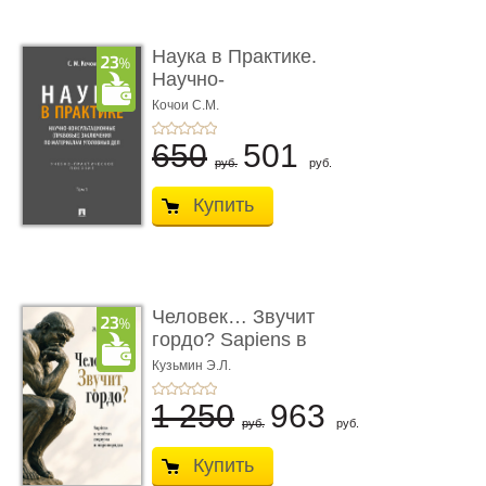
Наука в Практике.
Научно-
консультационные (пра
Кочои С.М.
...
650
501
руб.
руб.
Купить
Человек… Звучит
гордо? Sapiens в
тенётах социума � ...
Кузьмин Э.Л.
1 250
963
руб.
руб.
Купить