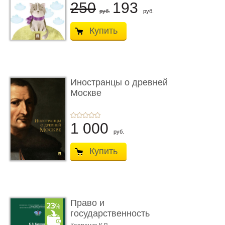
250
193
руб.
руб.
Купить
Иностранцы о древней
Москве
1 000
руб.
Купить
Право и
государственность
Древнего Двуречья. �