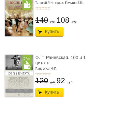
Толстой Л.Н.,
худож. Пичугин З.Е.,
худож. Лебедев А.И.,
худож. Лансере Е.Е.
140
108
руб.
руб.
Купить
Ф. Г. Раневская. 100 и 1
цитата
Раневская Ф.Г.
120
92
руб.
руб.
Купить