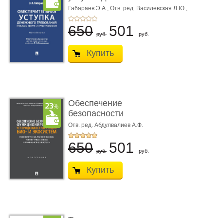
требования ...
Габараев Э.А.,
Отв. ред. Василевская Л.Ю.,
вступ. сл. Каретина М.Г.
650
501
руб.
руб.
Купить
Обеспечение
безопасности
функционирования уг
Отв. ред. Абдулвалиев А.Ф.
...
650
501
руб.
руб.
Купить