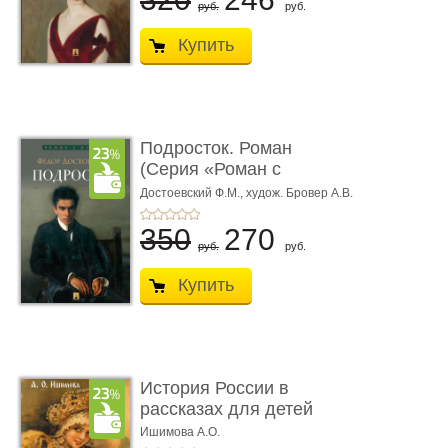
руб.
руб.
Купить
Подросток. Роман
(Серия «Роман с
книгой»)
Достоевский Ф.М.,
худож. Бровер А.В.
350
270
руб.
руб.
Купить
История России в
рассказах для детей
Ишимова А.О.