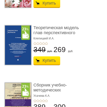
Купить
Теоретическая модель
глав перспективного
УК о ...
Клепицкий И.А.
349
269
руб.
руб.
Купить
Сборник учебно-
методических
материалов по кур ...
Усачева К.А.
389
300