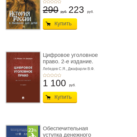
290
223
руб.
руб.
Купить
Цифровое уголовное
право. 2-е издание.
Монограф ...
Лебедев С.Я.,
Джафарли В.Ф.
1 100
руб.
Купить
Обеспечительная
уступка денежного