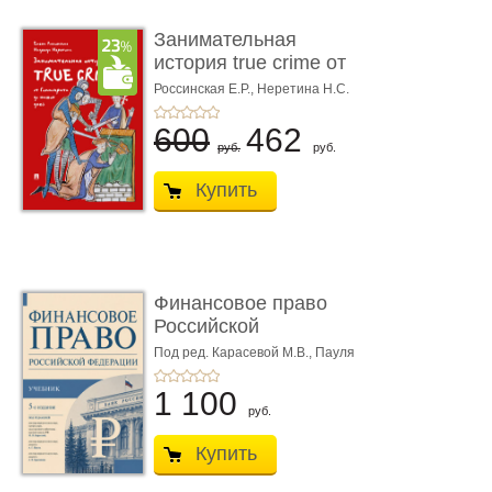
Занимательная
история true crime от
Гиппократа до � ...
Россинская Е.Р.,
Неретина Н.С.
600
462
руб.
руб.
Купить
Финансовое право
Российской
Федерации. 5-е изд�
Под ред. Карасевой М.В., Пауля
А.Г., Красюкова А.В.
...
1 100
руб.
Купить