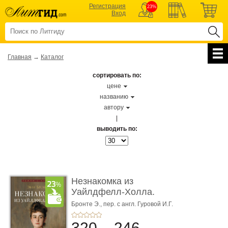
Регистрация
23%
Вход
Главная
→
Каталог
сортировать по:
цене
названию
автору
|
выводить по:
Незнакомка из
Уайлдфелл-Холла.
Роман (Серия «Р� ...
Бронте Э.,
пер. с англ. Гуровой И.Г.
320
246