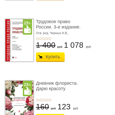
Трудовое право
России. 3-е издание.
Учебник для ...
Отв. ред. Черных Н.В.,
Шестерякова И.В.
1 400
1 078
руб.
руб.
Купить
Дневник флориста.
Дарю красоту
160
123
руб.
руб.