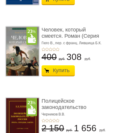
Человек, который
смеется. Роман (Серия
«Роман с ...
Гюго В.,
пер. с франц. Лившица Б.К.
400
308
руб.
руб.
Купить
Полицейское
законодательство
России: вчера, с� ...
Черников В.В.
2 150
1 656
руб.
руб.