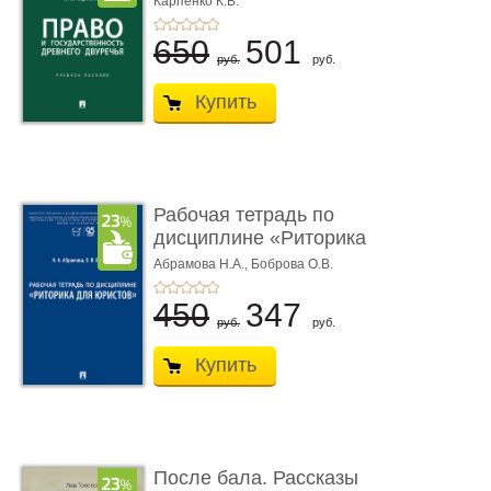
Карпенко К.В.
...
650
501
руб.
руб.
Купить
Рабочая тетрадь по
дисциплине «Риторика
для ю� ...
Абрамова Н.А.,
Боброва О.В.
450
347
руб.
руб.
Купить
После бала. Рассказы