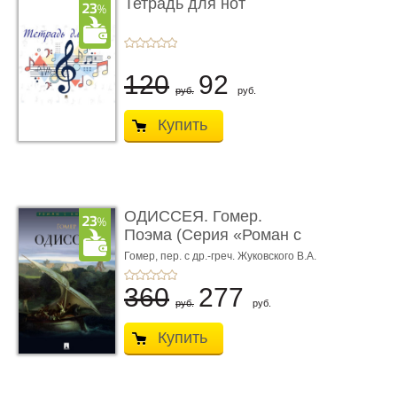
Тетрадь для нот
120
92
руб.
руб.
Купить
ОДИССЕЯ. Гомер.
Поэма (Серия «Роман с
книгой»)
Гомер,
пер. с др.-греч. Жуковского В.А.
360
277
руб.
руб.
Купить