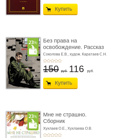
Купить
Без права на
освобождение. Рассказ
Соколова Е.В.,
худож. Каратаев С.Н.
150
116
руб.
руб.
Купить
Мне не страшно.
Сборник
терапевтических
Хухлаев О.Е., Хухлаева О.В.
сказо� ...