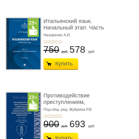
Итальянский язык.
Начальный этап. Часть
2. Учеб� ...
Назаренко А.И.
750
578
руб.
руб.
Купить
Противодействие
преступлениям,
совершаемым с ...
Под общ. ред. Жубрина Р.В.
900
693
руб.
руб.
Купить