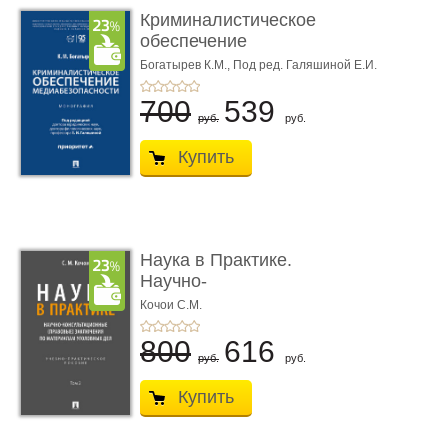
Криминалистическое
обеспечение
медиабезопас� ...
Богатырев К.М.,
Под ред. Галяшиной Е.И.
700
539
руб.
руб.
Купить
Наука в Практике.
Научно-
консультационные (пра
Кочои С.М.
...
800
616
руб.
руб.
Купить