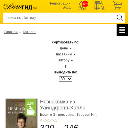
Регистрация
23%
Вход
Главная
→
Каталог
сортировать по:
цене
названию
автору
|
выводить по:
Незнакомка из
Уайлдфелл-Холла.
Роман (Серия «Р� ...
Бронте Э.,
пер. с англ. Гуровой И.Г.
320
246