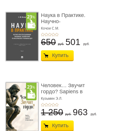
Наука в Практике.
Научно-
консультационные (пра
Кочои С.М.
...
650
501
руб.
руб.
Купить
Человек… Звучит
гордо? Sapiens в
тенётах социума � ...
Кузьмин Э.Л.
1 250
963
руб.
руб.
Купить