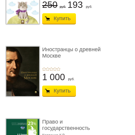
250
193
руб.
руб.
Купить
Иностранцы о древней
Москве
1 000
руб.
Купить
Право и
государственность
Древнего Двуречья. �