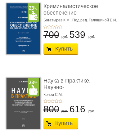
Криминалистическое
обеспечение
медиабезопас� ...
Богатырев К.М.,
Под ред. Галяшиной Е.И.
700
539
руб.
руб.
Купить
Наука в Практике.
Научно-
консультационные (пра
Кочои С.М.
...
800
616
руб.
руб.
Купить