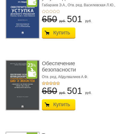
требования ...
Габараев Э.А.,
Отв. ред. Василевская Л.Ю.,
вступ. сл. Каретина М.Г.
650
501
руб.
руб.
Купить
Обеспечение
безопасности
функционирования уг
Отв. ред. Абдулвалиев А.Ф.
...
650
501
руб.
руб.
Купить