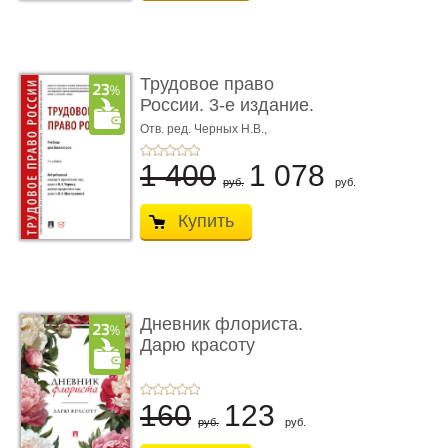
Трудовое право
России. 3-е издание.
Учебник для ...
Отв. ред. Черных Н.В.,
Шестерякова И.В.
1 400
1 078
руб.
руб.
Купить
Дневник флориста.
Дарю красоту
160
123
руб.
руб.