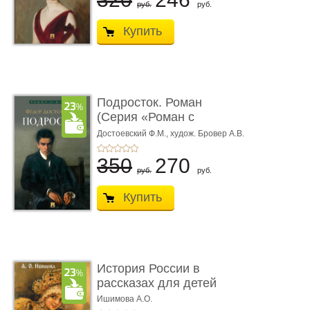
руб.
руб.
Купить
Подросток. Роман
(Серия «Роман с
книгой»)
Достоевский Ф.М.,
худож. Бровер А.В.
350
270
руб.
руб.
Купить
История России в
рассказах для детей
Ишимова А.О.