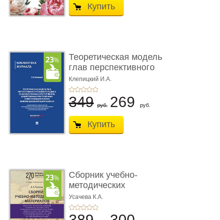
Купить
Теоретическая модель
глав перспективного
УК о ...
Клепицкий И.А.
349
269
руб.
руб.
Купить
Сборник учебно-
методических
материалов по кур ...
Усачева К.А.
389
300