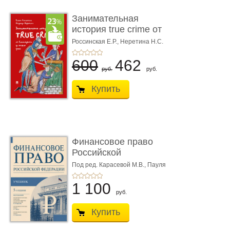
Занимательная
история true crime от
Гиппократа до � ...
Россинская Е.Р.,
Неретина Н.С.
600
462
руб.
руб.
Купить
Финансовое право
Российской
Федерации. 5-е изд�
Под ред. Карасевой М.В., Пауля
А.Г., Красюкова А.В.
...
1 100
руб.
Купить