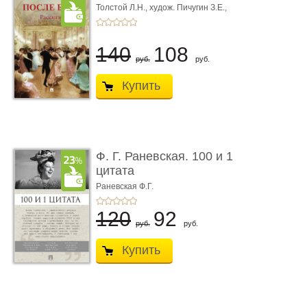
Толстой Л.Н.,
худож. Пичугин З.Е.,
худож. Лебедев А.И.,
худож. Лансере Е.Е.
140
108
руб.
руб.
Купить
Ф. Г. Раневская. 100 и 1
цитата
Раневская Ф.Г.
120
92
руб.
руб.
Купить