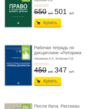
Карпенко К.В.
...
650
501
руб.
руб.
Купить
Рабочая тетрадь по
дисциплине «Риторика
для ю� ...
Абрамова Н.А.,
Боброва О.В.
450
347
руб.
руб.
Купить
После бала. Рассказы