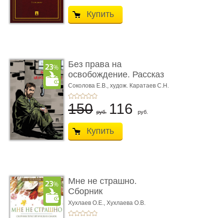
Купить
Без права на
освобождение. Рассказ
Соколова Е.В.,
худож. Каратаев С.Н.
150
116
руб.
руб.
Купить
Мне не страшно.
Сборник
терапевтических
Хухлаев О.Е., Хухлаева О.В.
сказо� ...