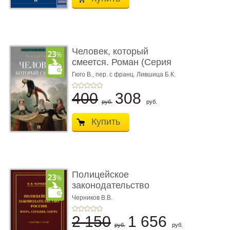
Человек, который
смеется. Роман (Серия
«Роман с ...
Гюго В.,
пер. с франц. Лившица Б.К.
400
308
руб.
руб.
Купить
Полицейское
законодательство
России: вчера, с� ...
Черников В.В.
2 150
1 656
руб.
руб.