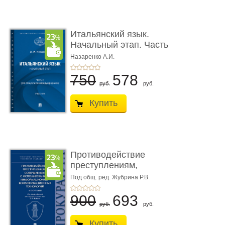
Итальянский язык.
Начальный этап. Часть
2. Учеб� ...
Назаренко А.И.
750
578
руб.
руб.
Купить
Противодействие
преступлениям,
совершаемым с ...
Под общ. ред. Жубрина Р.В.
900
693
руб.
руб.
Купить