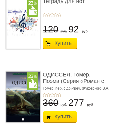
Тетрадь для нот
120
92
руб.
руб.
Купить
ОДИССЕЯ. Гомер.
Поэма (Серия «Роман с
книгой»)
Гомер,
пер. с др.-греч. Жуковского В.А.
360
277
руб.
руб.
Купить