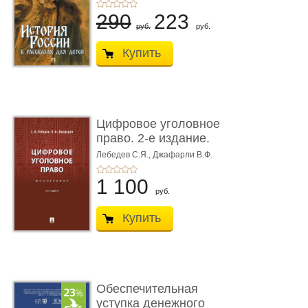
290
223
руб.
руб.
Купить
Цифровое уголовное
право. 2-е издание.
Монограф ...
Лебедев С.Я.,
Джафарли В.Ф.
1 100
руб.
Купить
Обеспечительная
уступка денежного