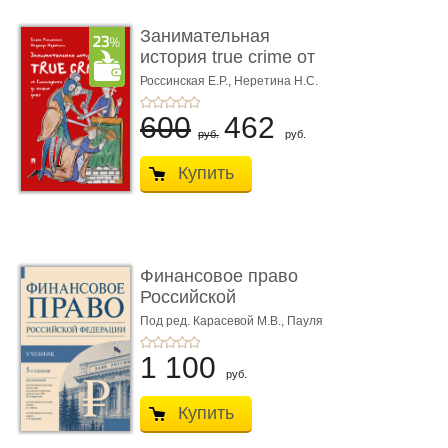
Занимательная
история true crime от
Гиппократа до � ...
Россинская Е.Р.,
Неретина Н.С.
600
462
руб.
руб.
Купить
Финансовое право
Российской
Федерации. 5-е изд�
Под ред. Карасевой М.В., Пауля
А.Г., Красюкова А.В.
...
1 100
руб.
Купить