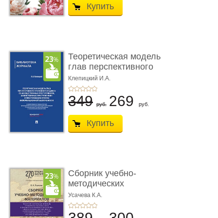
Купить
Теоретическая модель
глав перспективного
УК о ...
Клепицкий И.А.
349
269
руб.
руб.
Купить
Сборник учебно-
методических
материалов по кур ...
Усачева К.А.
389
300