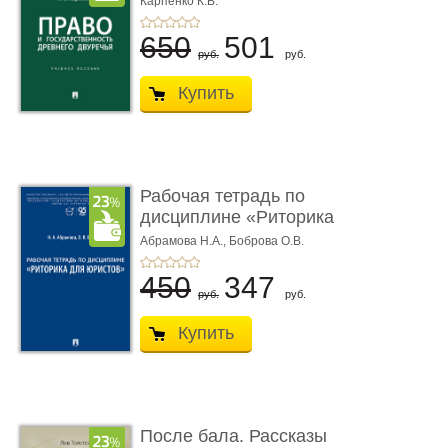
Карпенко К.В.
...
650
501
руб.
руб.
Купить
Рабочая тетрадь по
дисциплине «Риторика
для ю� ...
Абрамова Н.А.,
Боброва О.В.
450
347
руб.
руб.
Купить
После бала. Рассказы