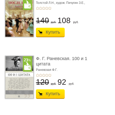
Толстой Л.Н.,
худож. Пичугин З.Е.,
худож. Лебедев А.И.,
худож. Лансере Е.Е.
140
108
руб.
руб.
Купить
Ф. Г. Раневская. 100 и 1
цитата
Раневская Ф.Г.
120
92
руб.
руб.
Купить