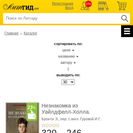
Регистрация
23%
Вход
Главная
→
Каталог
сортировать по:
цене
названию
автору
|
выводить по:
Незнакомка из
Уайлдфелл-Холла.
Роман (Серия «Р� ...
Бронте Э.,
пер. с англ. Гуровой И.Г.
320
246