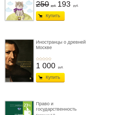
250
193
руб.
руб.
Купить
Иностранцы о древней
Москве
1 000
руб.
Купить
Право и
государственность
Древнего Двуречья. �