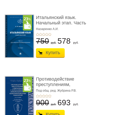
Итальянский язык.
Начальный этап. Часть
2. Учеб� ...
Назаренко А.И.
750
578
руб.
руб.
Купить
Противодействие
преступлениям,
совершаемым с ...
Под общ. ред. Жубрина Р.В.
900
693
руб.
руб.
Купить