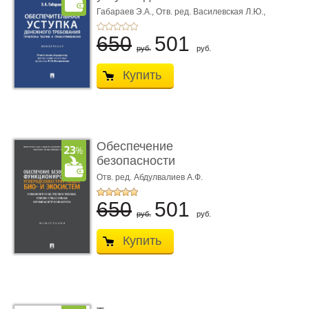
требования ...
Габараев Э.А.,
Отв. ред. Василевская Л.Ю.,
вступ. сл. Каретина М.Г.
650
501
руб.
руб.
Купить
Обеспечение
безопасности
функционирования уг
Отв. ред. Абдулвалиев А.Ф.
...
650
501
руб.
руб.
Купить