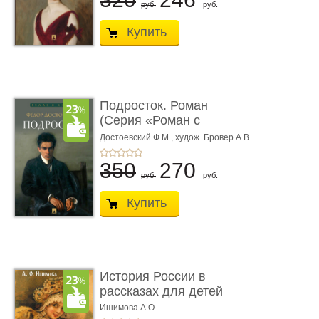
руб.
руб.
Купить
Подросток. Роман
(Серия «Роман с
книгой»)
Достоевский Ф.М.,
худож. Бровер А.В.
350
270
руб.
руб.
Купить
История России в
рассказах для детей
Ишимова А.О.