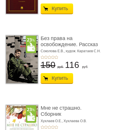
Купить
Без права на
освобождение. Рассказ
Соколова Е.В.,
худож. Каратаев С.Н.
150
116
руб.
руб.
Купить
Мне не страшно.
Сборник
терапевтических
Хухлаев О.Е., Хухлаева О.В.
сказо� ...