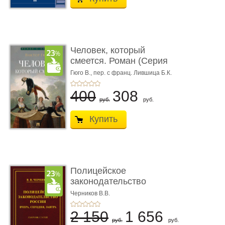
Человек, который
смеется. Роман (Серия
«Роман с ...
Гюго В.,
пер. с франц. Лившица Б.К.
400
308
руб.
руб.
Купить
Полицейское
законодательство
России: вчера, с� ...
Черников В.В.
2 150
1 656
руб.
руб.