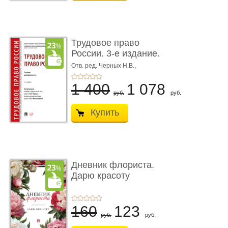
Трудовое право
России. 3-е издание.
Учебник для ...
Отв. ред. Черных Н.В.,
Шестерякова И.В.
1 400
1 078
руб.
руб.
Купить
Дневник флориста.
Дарю красоту
160
123
руб.
руб.