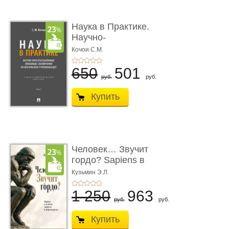
Наука в Практике.
Научно-
консультационные (пра
Кочои С.М.
...
650
501
руб.
руб.
Купить
Человек… Звучит
гордо? Sapiens в
тенётах социума � ...
Кузьмин Э.Л.
1 250
963
руб.
руб.
Купить