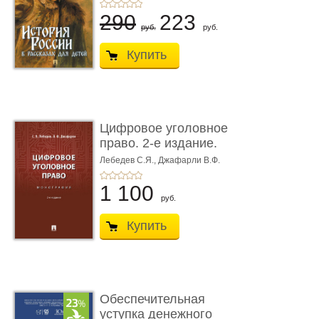
290
223
руб.
руб.
Купить
Цифровое уголовное
право. 2-е издание.
Монограф ...
Лебедев С.Я.,
Джафарли В.Ф.
1 100
руб.
Купить
Обеспечительная
уступка денежного