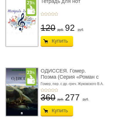
Тетрадь для нот
120
92
руб.
руб.
Купить
ОДИССЕЯ. Гомер.
Поэма (Серия «Роман с
книгой»)
Гомер,
пер. с др.-греч. Жуковского В.А.
360
277
руб.
руб.
Купить