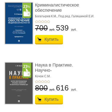
Криминалистическое
обеспечение
медиабезопас� ...
Богатырев К.М.,
Под ред. Галяшиной Е.И.
700
539
руб.
руб.
Купить
Наука в Практике.
Научно-
консультационные (пра
Кочои С.М.
...
800
616
руб.
руб.
Купить