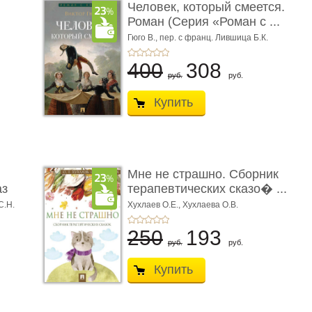
Человек, который смеется.
Роман (Серия «Роман с ...
Гюго В.,
пер. с франц. Лившица Б.К.
400
308
руб.
руб.
Купить
Мне не страшно. Сборник
аз
терапевтических сказо� ...
С.Н.
Хухлаев О.Е., Хухлаева О.В.
250
193
руб.
руб.
Купить