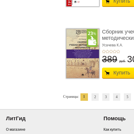
Купить
Сборник уче
методически
по кур ...
Усачева К.А.
389
3
руб.
Купить
Страницы:
1
2
3
4
5
ЛитГид
Помощь
О магазине
Как купить