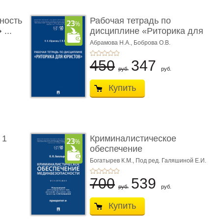
ность
Рабочая тетрадь по
...
дисциплине «Риторика для
ю� ...
Абрамова Н.А.,
Боброва О.В.
450
347
руб.
руб.
Купить
 1
Криминалистическое
обеспечение
медиабезопас� ...
Богатырев К.М.,
Под ред. Галяшиной Е.И.
700
539
руб.
руб.
Купить