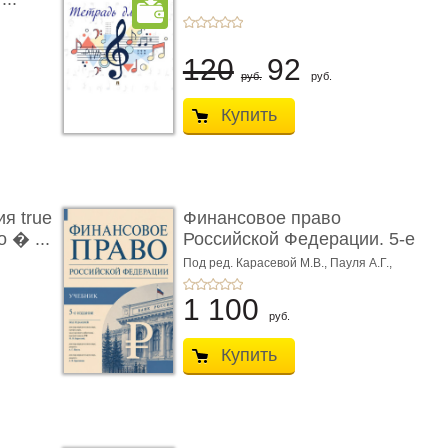
120
92
руб.
руб.
Купить
я true
Финансовое право
 � ...
Российской Федерации. 5-е
изд� ...
Под ред. Карасевой М.В., Пауля А.Г.,
Красюкова А.В.
1 100
руб.
Купить