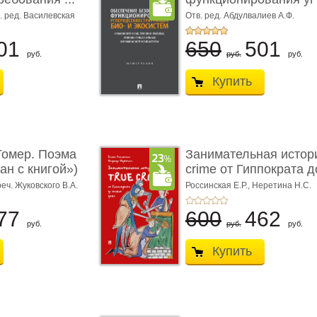
. ред. Василевская
Отв. ред. Абдулвалиев А.Ф.
ретина М.Г.
01
650
501
руб.
руб.
руб.
Купить
омер. Поэма
Занимательная истори
ан с книгой»)
crime от Гиппократа до
реч. Жуковского В.А.
Россинская Е.Р.,
Неретина Н.С.
77
600
462
руб.
руб.
руб.
Купить