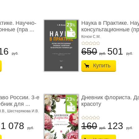
ктике. Научно-
Наука в Практике. На
нные (пра ...
консультационные (пра
Кочои С.М.
16
650
501
руб.
руб.
руб.
Купить
аво России. 3-е
Дневник флориста. Д
бник для ...
красоту
Н.В., Шестерякова И.В.
1 078
160
123
руб.
руб.
руб.