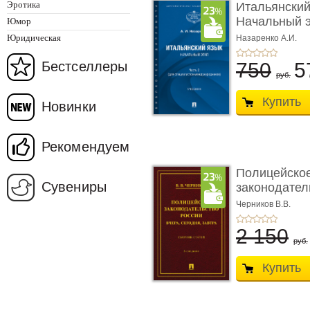
Эротика
Итальянский
Начальный э
Юмор
Учеб� ...
Юридическая
Назаренко А.И.
Бестселлеры
750
5
руб.
Купить
Новинки
Рекомендуем
Полицейско
Сувениры
законодател
вчера, с� ...
Черников В.В.
2 150
руб.
Купить