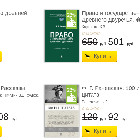
о древней
Право и государствен
Древнего Двуречья. � 
Карпенко К.В.
650
501
руб.
руб.
Купить
 Рассказы
Ф. Г. Раневская. 100 и
цитата
. Пичугин З.Е.,
худож.
ж. Лансере Е.Е.
Раневская Ф.Г.
08
120
92
руб.
руб.
руб.
Купить