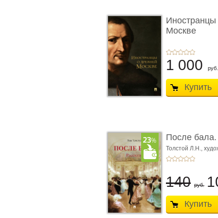
Иностранцы 
Москве
1 000
руб.
Купить
После бала.
Толстой Л.Н.,
худож
Лебедев А.И.,
худо
140
1
руб.
Купить