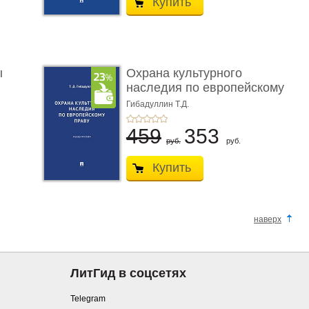
Купить
ы
Охрана культурного
наследия по европейскому
п ...
Гибадуллин Т.Д.
459
353
руб.
руб.
Купить
наверх
ЛитГид в соцсетях
Telegram