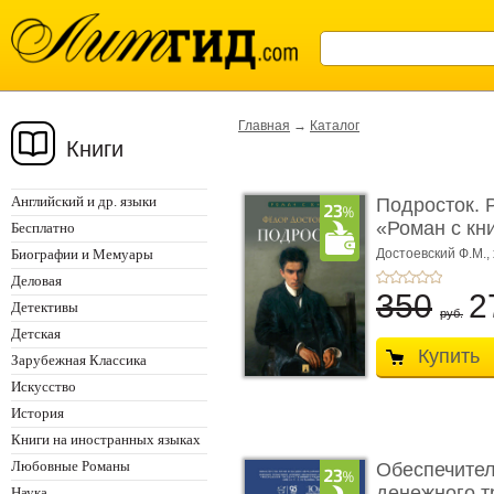
Главная
→
Каталог
Книги
Английский и др. языки
Подросток. 
«Роман с кн
Бесплатно
Биографии и Мемуары
Достоевский Ф.М.,
Деловая
350
2
Детективы
руб.
Детская
Купить
Зарубежная Классика
Искусство
История
Книги на иностранных языках
Любовные Романы
Обеспечител
денежного тр
Наука