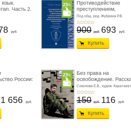
 язык.
Противодействие
тап. Часть 2.
преступлениям,
совершаемым с ...
Под общ. ред. Жубрина Р.В.
78
900
693
руб.
руб.
руб.
Купить
е
Без права на
ьство России:
освобождение. Расск
Соколова Е.В.,
худож. Каратаев 
1 656
150
116
руб.
руб.
руб.
Купить