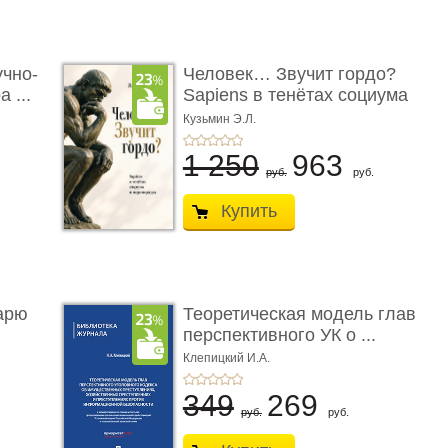
учно-
Человек… Звучит гордо?
 ...
Sapiens в тенётах социума
� ...
Кузьмин Э.Л.
1 250
963
руб.
руб.
Купить
арю
Теоретическая модель глав
перспективного УК о ...
Клепицкий И.А.
349
269
руб.
руб.