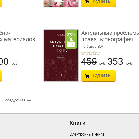
Купить
бно-
Актуальные проблем
х материалов
права. Монография
Рыбаков В.А.
00
459
353
руб.
руб.
руб.
Купить
следующая
Книги
Электронные книги