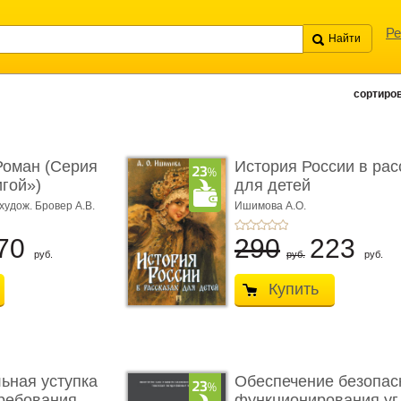
Ре
сортиров
Роман (Серия
История России в рас
игой»)
для детей
худож. Бровер А.В.
Ишимова А.О.
70
290
223
руб.
руб.
руб.
Купить
ьная уступка
Обеспечение безопас
ебования ...
функционирования уг .