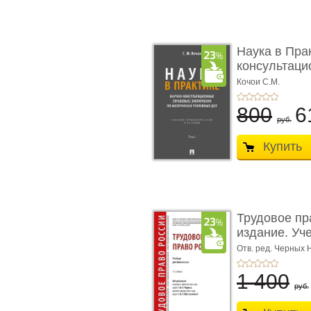
Наука в Пра
консультацио
Кочои С.М.
800
6
руб.
Купить
Трудовое пр
издание. Уче
Отв. ред. Черных 
1 400
руб.