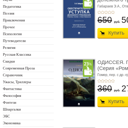
Педагогика
Габараев Э.А.,
Отв
Л.Ю.,
вступ. сл. Ка
Поэзия
650
5
Приключения
руб.
Прочее
Купить
Психология
Путеводители
Религия
Русская Классика
Скидки
ОДИССЕЯ. Г
(Серия «Ром
Современная Проза
Справочник
Гомер,
пер. с др.-г
Ужасы, Триллеры
360
2
Фантастика
руб.
Философия
Купить
Фэнтези
Шпаргалки
ЭБС
Экономика