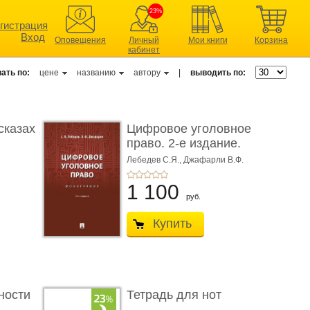
23%
гистрация
Вход
Оповещения
Личный
Мои книги
Корзина
кабинет
ать по:
цене
названию
автору
|
выводить по:
сказах
Цифровое уголовное
право. 2-е издание.
Монограф ...
Лебедев С.Я.,
Джафарли В.Ф.
1 100
руб.
Купить
ности
Тетрадь для нот
..