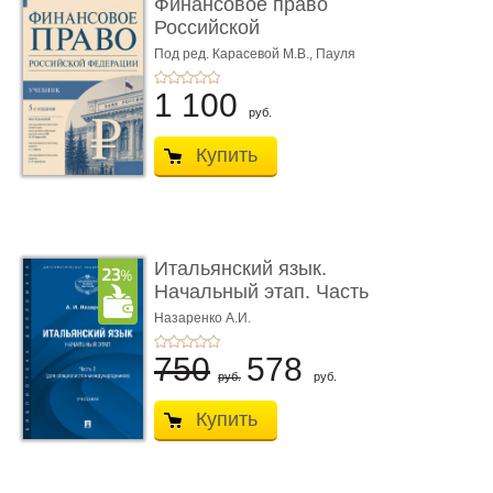
Финансовое право
Российской
Федерации. 5-е изд�
Под ред. Карасевой М.В., Пауля
А.Г., Красюкова А.В.
...
1 100
руб.
Купить
Итальянский язык.
Начальный этап. Часть
2. Учеб� ...
Назаренко А.И.
750
578
руб.
руб.
Купить