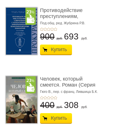
Противодействие
преступлениям,
совершаемым с ...
Под общ. ред. Жубрина Р.В.
900
693
руб.
руб.
Купить
Человек, который
смеется. Роман (Серия
«Роман с ...
Гюго В.,
пер. с франц. Лившица Б.К.
400
308
руб.
руб.
Купить