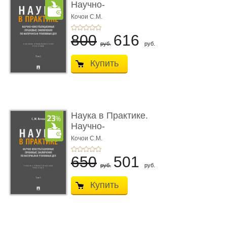
Научно-
консультационные (пра
Кочои С.М.
...
800
616
руб.
руб.
Купить
Наука в Практике.
Научно-
консультационные (пра
Кочои С.М.
...
650
501
руб.
руб.
Купить