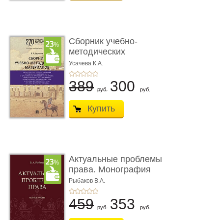
Сборник учебно-
методических
материалов по кур ...
Усачева К.А.
389
300
руб.
руб.
Купить
Актуальные проблемы
права. Монография
Рыбаков В.А.
459
353
руб.
руб.