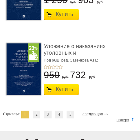
руб.
руб.
Купить
Уложение о наказаниях
уголовных и
исправитель ...
Под общ. ред. Савенкова А.Н.;
науч. ред. и рук. авт. кол. Чучаев
А.И.
950
732
руб.
руб.
Купить
Страницы:
1
следующая
2
3
4
5
наверх