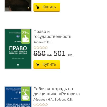
Купить
Право и
государственность
Древнего Двуречья. �
Карпенко К.В.
...
650
501
руб.
руб.
Купить
Рабочая тетрадь по
дисциплине «Риторика
для ю� ...
Абрамова Н.А.,
Боброва О.В.