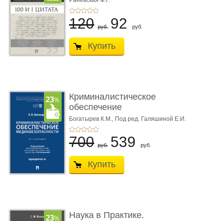
Раневская Ф.Г.
120
92
руб.
руб.
Купить
Криминалистическое
обеспечение
медиабезопас� ...
Богатырев К.М.,
Под ред. Галяшиной Е.И.
700
539
руб.
руб.
Купить
Наука в Практике.