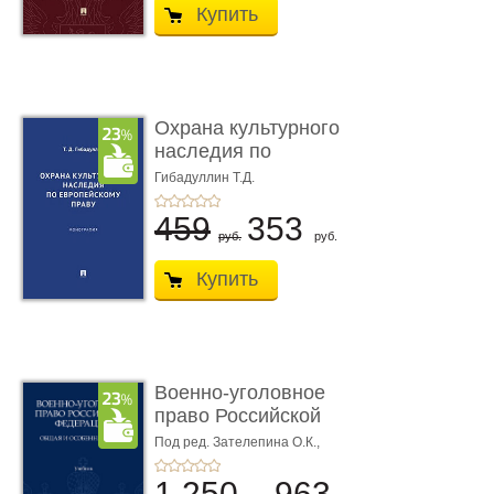
Купить
Охрана культурного
наследия по
европейскому п ...
Гибадуллин Т.Д.
459
353
руб.
руб.
Купить
Военно-уголовное
право Российской
Федерации. � ...
Под ред. Зателепина О.К.,
Шарапова С.Н.
1 250
963