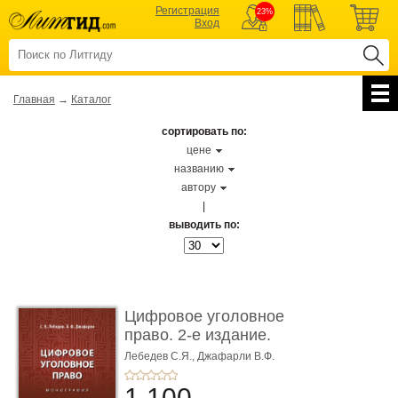
Регистрация
23%
Вход
Главная
→
Каталог
сортировать по:
цене
названию
автору
|
выводить по:
Цифровое уголовное
право. 2-е издание.
Монограф ...
Лебедев С.Я.,
Джафарли В.Ф.
1 100