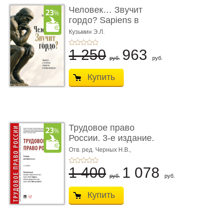
Человек… Звучит
гордо? Sapiens в
тенётах социума � ...
Кузьмин Э.Л.
1 250
963
руб.
руб.
Купить
Трудовое право
России. 3-е издание.
Учебник для ...
Отв. ред. Черных Н.В.,
Шестерякова И.В.
1 400
1 078
руб.
руб.
Купить