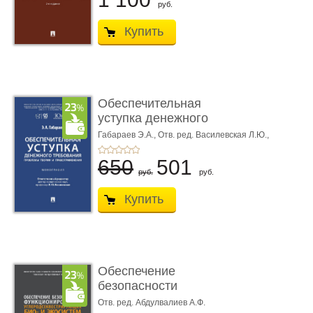
руб.
Купить
Обеспечительная
уступка денежного
требования ...
Габараев Э.А.,
Отв. ред. Василевская Л.Ю.,
вступ. сл. Каретина М.Г.
650
501
руб.
руб.
Купить
Обеспечение
безопасности
функционирования уг
Отв. ред. Абдулвалиев А.Ф.