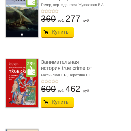
книгой»)
Гомер,
пер. с др.-греч. Жуковского В.А.
360
277
руб.
руб.
Купить
Занимательная
история true crime от
Гиппократа до � ...
Россинская Е.Р.,
Неретина Н.С.
600
462
руб.
руб.
Купить