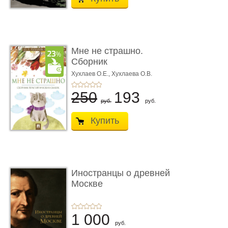
Мне не страшно.
Сборник
терапевтических
Хухлаев О.Е., Хухлаева О.В.
сказо� ...
250
193
руб.
руб.
Купить
Иностранцы о древней
Москве
1 000
руб.