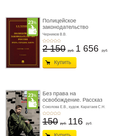
Полицейское
законодательство
России: вчера, с� ...
Черников В.В.
2 150
1 656
руб.
руб.
Купить
Без права на
освобождение. Рассказ
Соколова Е.В.,
худож. Каратаев С.Н.
150
116
руб.
руб.
Купить