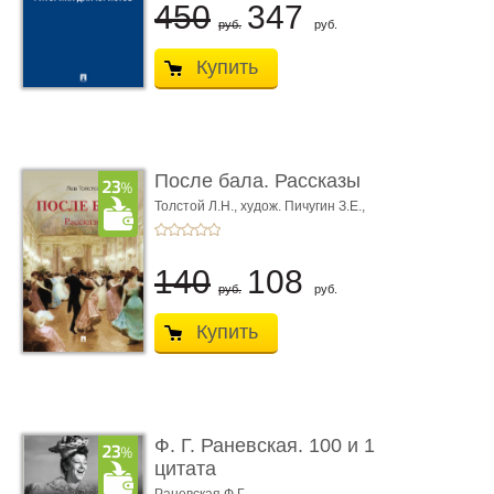
450
347
руб.
руб.
Купить
После бала. Рассказы
Толстой Л.Н.,
худож. Пичугин З.Е.,
худож. Лебедев А.И.,
худож. Лансере Е.Е.
140
108
руб.
руб.
Купить
Ф. Г. Раневская. 100 и 1
цитата