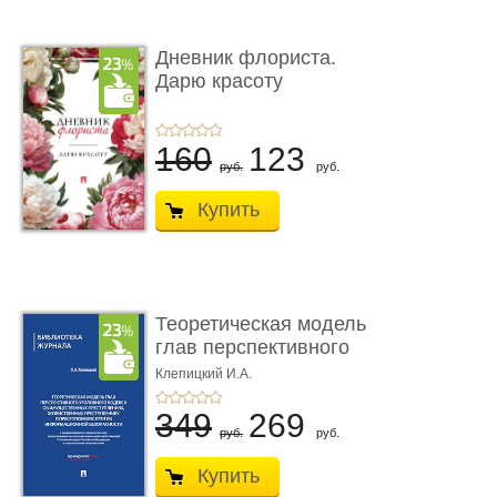
Дневник флориста.
Дарю красоту
160
123
руб.
руб.
Купить
Теоретическая модель
глав перспективного
УК о ...
Клепицкий И.А.
349
269
руб.
руб.
Купить