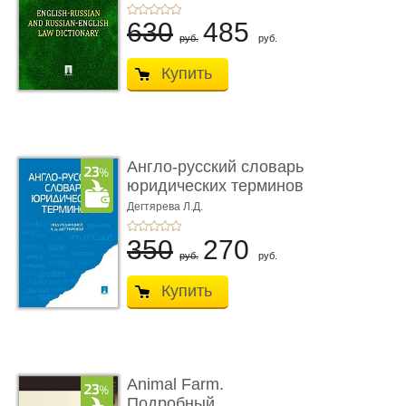
630
485
руб.
руб.
Купить
Англо-русский словарь
юридических терминов
Дегтярева Л.Д.
350
270
руб.
руб.
Купить
Animal Farm.
Подробный