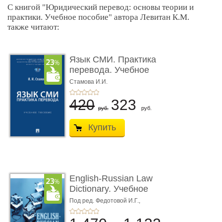
С книгой "Юридический перевод: основы теории и
практики. Учебное пособие" автора Левитан К.М.
также читают:
Язык СМИ. Практика
перевода. Учебное
пособие
Стамова И.И.
420
323
руб.
руб.
Купить
English-Russian Law
Dictionary. Учебное
пособие
Под ред. Федотовой И.Г.,
Толстопятенко Г.П.