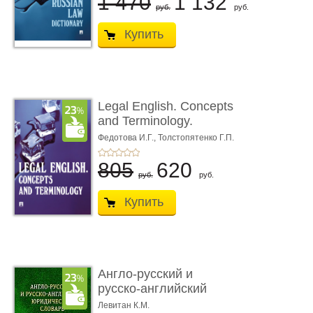
1 470
1 132
руб.
руб.
Купить
Legal English. Concepts
and Terminology.
Учебное пособие
Федотова И.Г.,
Толстопятенко Г.П.
805
620
руб.
руб.
Купить
Англо-русский и
русско-английский
юридический ...
Левитан К.М.