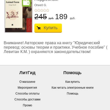
лингвистический
Orwell G.
комментарий ...
245
189
руб.
руб.
Купить
Внимание! Авторские права на книгу "Юридический
перевод: основы теории и практики. Учебное пособие" (
Левитан К.М. ) охраняются законодательством!
ЛитГид
Помощь
О магазине
Как купить
Мероприятия
Как читать электронные книги
Способы оплаты
Помощь
Способы доставки
Промо