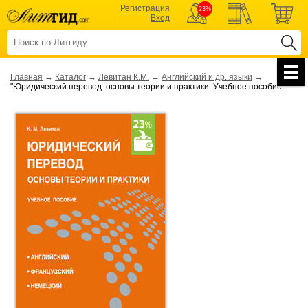
Регистрация
23%
Вход
Главная
→
Каталог
→
Левитан К.М.
→
Английский и др. языки
→
"Юридический перевод: основы теории и практики. Учебное пособие"