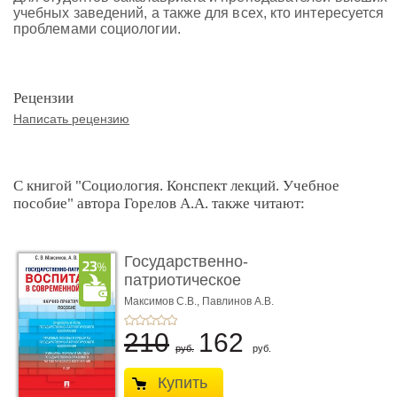
учебных заведений, а также для всех, кто интересуется
проблемами социологии.
Рецензии
Написать рецензию
С книгой "Социология. Конспект лекций. Учебное
пособие" автора Горелов А.А. также читают:
Государственно-
патриотическое
воспитание в с� ...
Максимов С.В.,
Павлинов А.В.
210
162
руб.
руб.
Купить