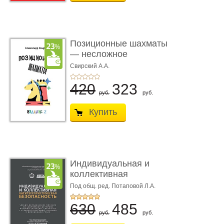
Позиционные шахматы
— несложное
руководство � ...
Свирский А.А.
420
323
руб.
руб.
Купить
Индивидуальная и
коллективная
антитеррористи ...
Под общ. ред. Потаповой Л.А.
630
485
руб.
руб.