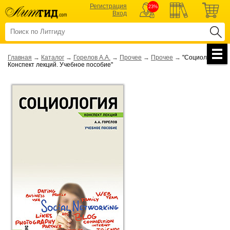
Регистрация
23%
Вход
Главная
→
Каталог
→
Горелов А.А.
→
Прочее
→
Прочее
→
"Социология.
Конспект лекций. Учебное пособие"