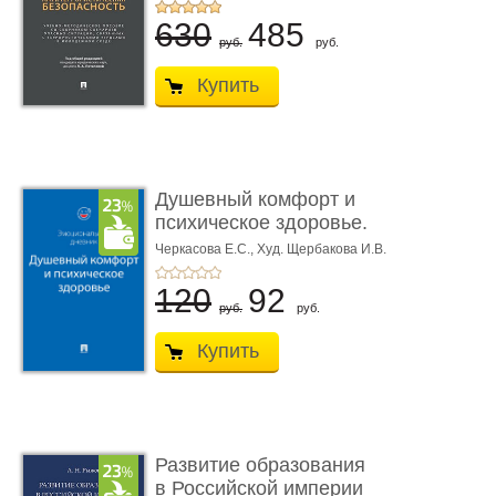
630
485
руб.
руб.
Купить
Душевный комфорт и
психическое здоровье.
Эмоц� ...
Черкасова Е.С.,
Худ. Щербакова И.В.
120
92
руб.
руб.
Купить
Развитие образования
в Российской империи