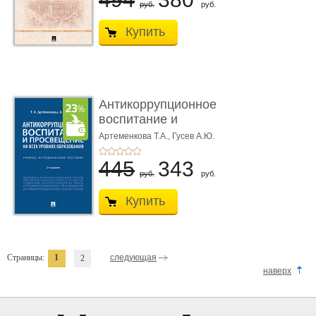
руб.
руб.
Купить
Антикоррупционное
воспитание и
просвещение н� ...
Артеменкова Т.А.,
Гусев А.Ю.
445
343
руб.
руб.
Купить
Страницы:
1
следующая
2
наверх