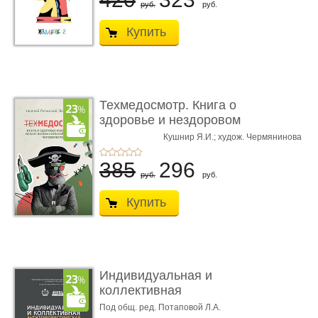
руб.
руб.
Купить
Техмедосмотр. Книга о
здоровье и нездоровом
об ...
Кушнир Я.И.; худож. Чермянинова
Рогинский Н.О.,
В.А.
385
296
руб.
руб.
Купить
Индивидуальная и
коллективная
антитеррористи ...
Под общ. ред. Потаповой Л.А.