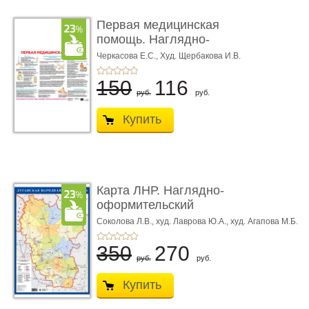
Первая медицинская
помощь. Наглядно-
оформител ...
Черкасова Е.С.,
Худ. Щербакова И.В.
150
116
руб.
руб.
Купить
Карта ЛНР. Наглядно-
оформительский
плакат
Соколова Л.В.,
худ. Лаврова Ю.А.,
худ. Агапова М.Б.
350
270
руб.
руб.
Купить