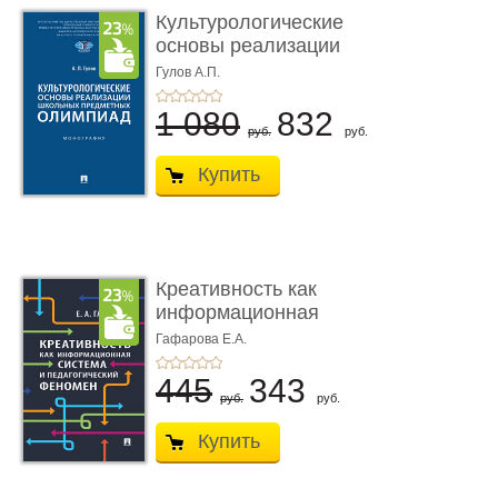
Культурологические
основы реализации
школьны ...
Гулов А.П.
1 080
832
руб.
руб.
Купить
Креативность как
информационная
система и пед ...
Гафарова Е.А.
445
343
руб.
руб.
Купить