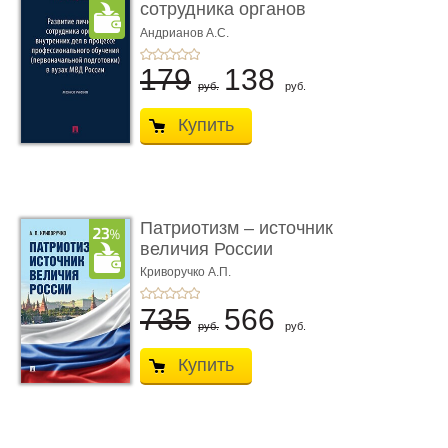
сотрудника органов
внутрен� ...
Андрианов А.С.
179
138
руб.
руб.
Купить
Патриотизм – источник
величия России
Криворучко А.П.
735
566
руб.
руб.
Купить