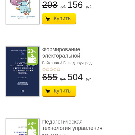
203
156
руб.
руб.
Купить
Формирование
электоральной
культуры учителя � ...
Байханов И.Б.; под науч. ред.
Лубкова А.В.
655
504
руб.
руб.
Купить
Педагогическая
технология управления
образов ...