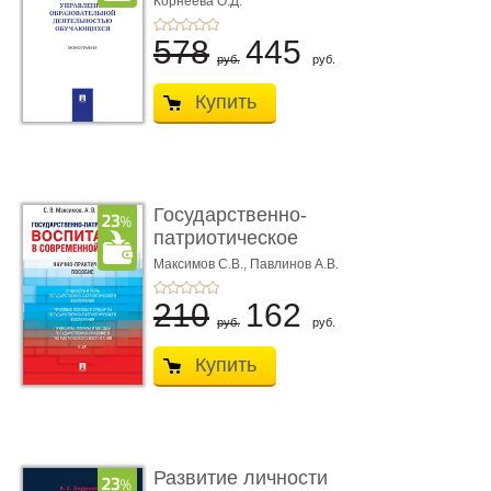
Корнеева О.Д.
578
445
руб.
руб.
Купить
Государственно-
патриотическое
воспитание в с� ...
Максимов С.В.,
Павлинов А.В.
210
162
руб.
руб.
Купить
Развитие личности