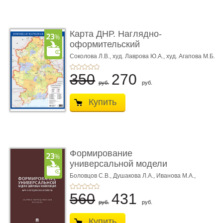
Карта ДНР. Наглядно-
оформительский
плакат
Соколова Л.В.,
худ. Лаврова Ю.А.,
худ. Агапова М.Б.
350
270
руб.
руб.
Купить
Формирование
универсальной модели
цифровых к� ...
Боловцов С.В.,
Душакова Л.А.,
Иванова М.А.,
Пилипенко С.А.,
Ушакова М.В.,
Шмалий О.В.
560
431
руб.
руб.
Купить