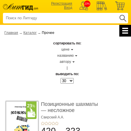
Регистрация
23%
Вход
Главная
→
Каталог
→
Прочее
сортировать по:
цене
названию
автору
|
выводить по:
Позиционные шахматы
— несложное
руководство � ...
Свирский А.А.
420
323