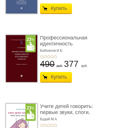
Купить
Профессиональная
идентичность
российского уч ...
Байханов И.Б.
490
377
руб.
руб.
Купить
Учите детей говорить:
первые звуки, слоги,
слов ...
Будай М.А.