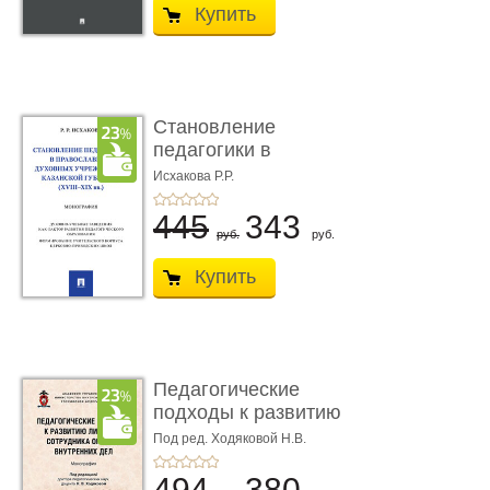
Купить
Становление
педагогики в
православных
Исхакова Р.Р.
духовн� ...
445
343
руб.
руб.
Купить
Педагогические
подходы к развитию
личности со ...
Под ред. Ходяковой Н.В.
494
380