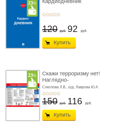
Кардиодневник
120
92
руб.
руб.
Купить
Скажи терроризму нет!
Наглядно-
оформительский ...
Соколова Л.В.,
худ. Лаврова Ю.А.
150
116
руб.
руб.
Купить