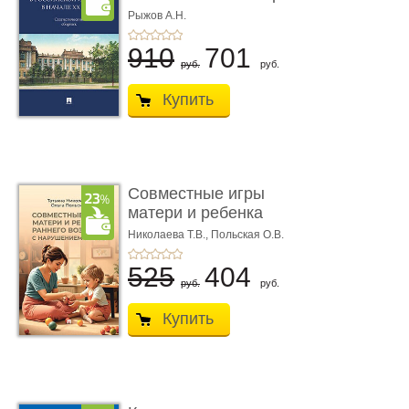
в н� ...
Рыжов А.Н.
910
701
руб.
руб.
Купить
Совместные игры
матери и ребенка
раннего возр� ...
Николаева Т.В.,
Польская О.В.
525
404
руб.
руб.
Купить