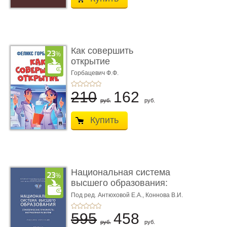
Как совершить
открытие
Горбацевич Ф.Ф.
210
162
руб.
руб.
Купить
Национальная система
высшего образования:
стр ...
Под ред. Антюховой Е.А.,
Коннова В.И.
595
458
руб.
руб.