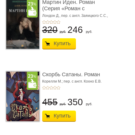
Мартин Иден. Роман
(Серия «Роман с
книгой»)
Лондон Д.,
пер. с англ. Заяицкого С.С.,
худож. Романова Е.А.
320
246
руб.
руб.
Купить
Скорбь Сатаны. Роман
Корелли М.; пер. с англ. Кохно Е.В.
455
350
руб.
руб.
Купить