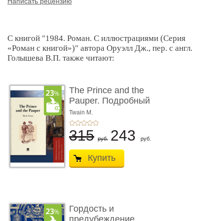
Написать рецензию
С книгой "1984. Роман. С иллюстрациями (Серия
«Роман с книгой»)" автора Оруэлл Дж., пер. с англ.
Голышева В.П. также читают:
The Prince and the
Pauper. Подробный
лингвистический комм
Twain M.
...
315
243
руб.
руб.
Купить
Гордость и
предубеждение.