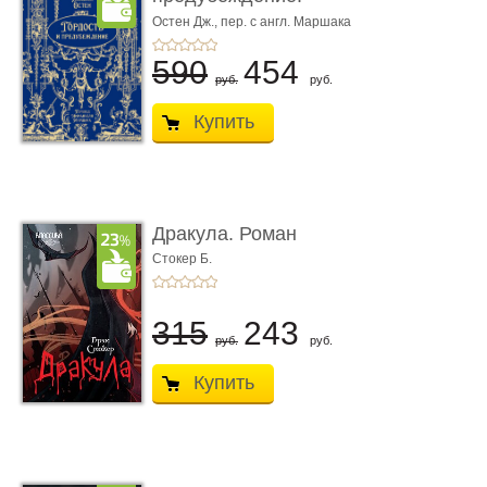
Роман. Подарочное из
Остен Дж., пер. с англ. Маршака
И.С.
...
590
454
руб.
руб.
Купить
Дракула. Роман
Стокер Б.
315
243
руб.
руб.
Купить