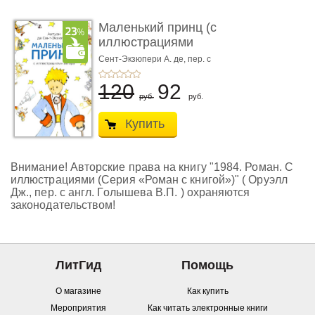
Маленький принц (с
иллюстрациями
автора)
Сент-Экзюпери А. де, пер. с
франц. Норы Галь
120
92
руб.
руб.
Купить
Внимание! Авторские права на книгу "1984. Роман. С
иллюстрациями (Серия «Роман с книгой»)" ( Оруэлл
Дж., пер. с англ. Голышева В.П. ) охраняются
законодательством!
ЛитГид
Помощь
О магазине
Как купить
Мероприятия
Как читать электронные книги