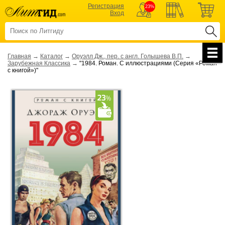
Регистрация
23%
Вход
Главная
→
Каталог
→
Оруэлл Дж., пер. с англ. Голышева В.П.
→
Зарубежная Классика
→
"1984. Роман. С иллюстрациями (Серия «Роман
с книгой»)"