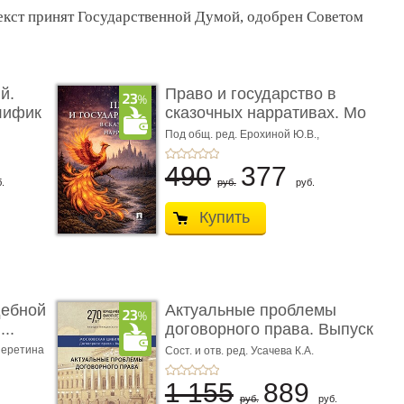
Текст принят Государственной Думой, одобрен Советом
й.
Право и государство в
лифик
сказочных нарративах. Мо
...
Под общ. ред. Ерохиной Ю.В.,
Сокольщика И.М.
490
377
.
руб.
руб.
Купить
дебной
Актуальные проблемы
..
договорного права. Выпуск
...
еретина
Сост. и отв. ред. Усачева К.А.
1 155
889
руб.
руб.