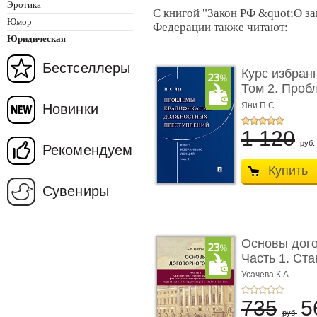
Эротика
С книгой "Закон РФ &quot;О з
Юмор
Федерации также читают:
Юридическая
Бестселлеры
Курс избран
Том 2. Проб
...
Яни П.С.
Новинки
1 120
руб.
Рекомендуем
Купить
Сувениры
Основы дого
Часть 1. Ста
Усачева К.А.
735
5
руб.