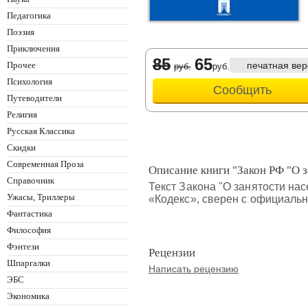
Педагогика
Поэзия
Приключения
85
65
Прочее
печатная вер
руб.
руб.
Психология
Сообщить
Путеводители
Религия
Русская Классика
Скидки
Современная Проза
Описание книги "Закон РФ "О з
Справочник
Текст Закона "О занятости н
Ужасы, Триллеры
«Кодекс», сверен с официальн
Фантастика
Философия
Фэнтези
Рецензии
Шпаргалки
Написать рецензию
ЭБС
Экономика