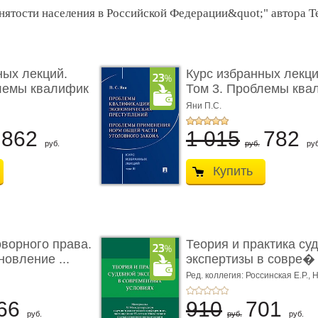
анятости населения в Российской Федерации&quot;" автора 
ных лекций.
Курс избранных лекци
лемы квалифик
Том 3. Проблемы ква
...
Яни П.С.
862
1 015
782
руб.
руб.
руб
Купить
ворного права.
Теория и практика су
новление ...
экспертизы в совре� .
Ред. коллегия: Россинская Е.Р.,
Н
Н.С.,
Чернявская М.С.
66
910
701
руб.
руб.
руб.