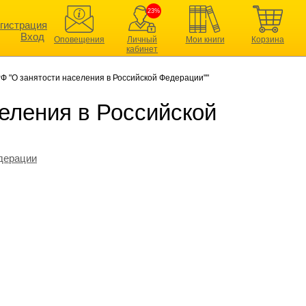
23%
гистрация
Вход
Оповещения
Личный
Мои книги
Корзина
кабинет
РФ "О занятости населения в Российской Федерации""
селения в Российской
дерации