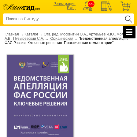
Регистрация
23%
Вход
Главная
→
Каталог
→
Отв. ред. Москвитин О.А., Артемьев И.Ю., Молчанов
А.В., Пузыревский С.А.
→
Юридическая
→
"Ведомственная апелляция
ФАС России. Ключевые решения. Практические комментарии"