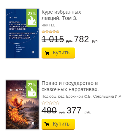
Курс избранных
лекций. Том 3.
Проблемы квалифик ...
Яни П.С.
1 015
782
руб.
руб.
Купить
Право и государство в
сказочных нарративах.
Мо ...
Под общ. ред. Ерохиной Ю.В.,
Сокольщика И.М.
490
377
руб.
руб.
Купить