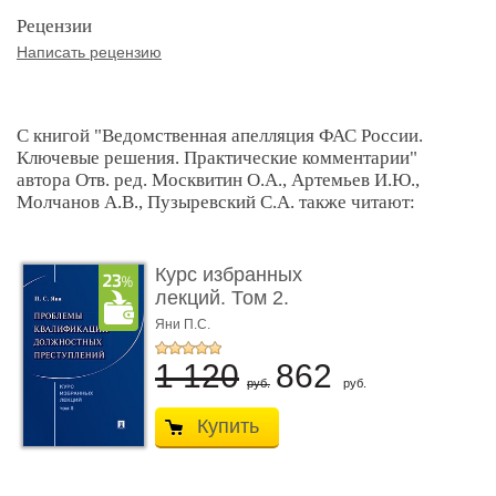
Рецензии
Написать рецензию
С книгой "Ведомственная апелляция ФАС России.
Ключевые решения. Практические комментарии"
автора Отв. ред. Москвитин О.А., Артемьев И.Ю.,
Молчанов А.В., Пузыревский С.А. также читают:
Курс избранных
лекций. Том 2.
Проблемы квалифик ...
Яни П.С.
1 120
862
руб.
руб.
Купить