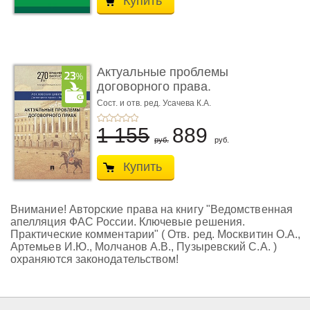
Купить
Актуальные проблемы
договорного права.
Выпуск ...
Сост. и отв. ред. Усачева К.А.
1 155
889
руб.
руб.
Купить
Внимание! Авторские права на книгу "Ведомственная
апелляция ФАС России. Ключевые решения.
Практические комментарии" ( Отв. ред. Москвитин О.А.,
Артемьев И.Ю., Молчанов А.В., Пузыревский С.А. )
охраняются законодательством!