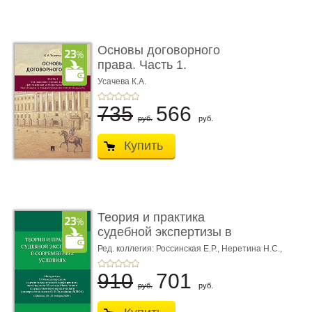
Основы договорного
права. Часть 1.
Становление ...
Усачева К.А.
735
566
руб.
руб.
Купить
Теория и практика
судебной экспертизы в
совре� ...
Ред. коллегия: Россинская Е.Р.,
Неретина Н.С.,
Чернявская М.С.
910
701
руб.
руб.