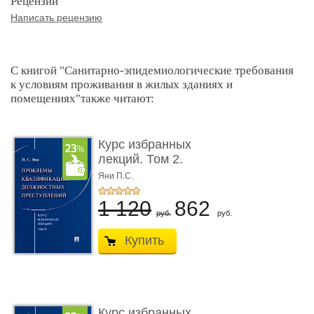
Рецензии
Написать рецензию
С книгой "Санитарно-эпидемиологические требования
к условиям проживания в жилых зданиях и
помещениях"также читают:
Курс избранных
лекций. Том 2.
Проблемы квалифик ...
Яни П.С.
1 120
862
руб.
руб.
Купить
Курс избранных