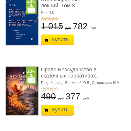
лекций. Том 3.
Проблемы квалифик ...
Яни П.С.
1 015
782
руб.
руб.
Купить
Право и государство в
сказочных нарративах.
Мо ...
Под общ. ред. Ерохиной Ю.В.,
Сокольщика И.М.
490
377
руб.
руб.
Купить