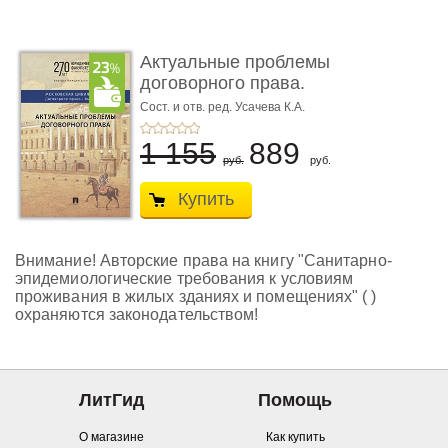
Актуальные проблемы
договорного права.
Выпуск ...
Сост. и отв. ред. Усачева К.А.
1 155
889
руб.
руб.
Купить
Внимание! Авторские права на книгу "Санитарно-
эпидемиологические требования к условиям
проживания в жилых зданиях и помещениях" ( )
охраняются законодательством!
ЛитГид
Помощь
О магазине
Как купить