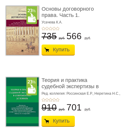
Основы договорного
права. Часть 1.
Становление ...
Усачева К.А.
735
566
руб.
руб.
Купить
Теория и практика
судебной экспертизы в
совре� ...
Ред. коллегия: Россинская Е.Р.,
Неретина Н.С.,
Чернявская М.С.
910
701
руб.
руб.
Купить