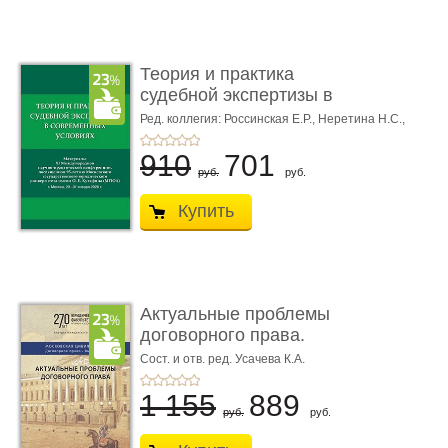
Теория и практика
судебной экспертизы в
совре� ...
Ред. коллегия: Россинская Е.Р.,
Неретина Н.С.,
Чернявская М.С.
910
701
руб.
руб.
Купить
Актуальные проблемы
договорного права.
Выпуск ...
Сост. и отв. ред. Усачева К.А.
1 155
889
руб.
руб.