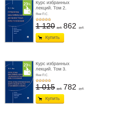
Курс избранных
лекций. Том 2.
Проблемы квалифик ...
Яни П.С.
1 120
862
руб.
руб.
Купить
Курс избранных
лекций. Том 3.
Проблемы квалифик ...
Яни П.С.
1 015
782
руб.
руб.
Купить