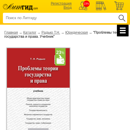
Регистрация
23%
Вход
Главная
→
Каталог
→
Радько Т.Н.
→
Юридическая
→
"Проблемы теории
государства и права. Учебник"