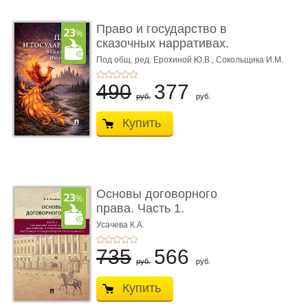
Право и государство в
сказочных нарративах.
Мо ...
Под общ. ред. Ерохиной Ю.В.,
Сокольщика И.М.
490
377
руб.
руб.
Купить
Основы договорного
права. Часть 1.
Становление ...
Усачева К.А.
735
566
руб.
руб.
Купить