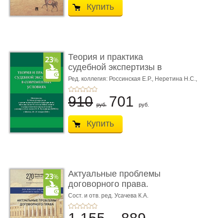
Купить
Теория и практика
судебной экспертизы в
совре� ...
Ред. коллегия: Россинская Е.Р.,
Неретина Н.С.,
Чернявская М.С.
910
701
руб.
руб.
Купить
Актуальные проблемы
договорного права.
Выпуск ...
Сост. и отв. ред. Усачева К.А.