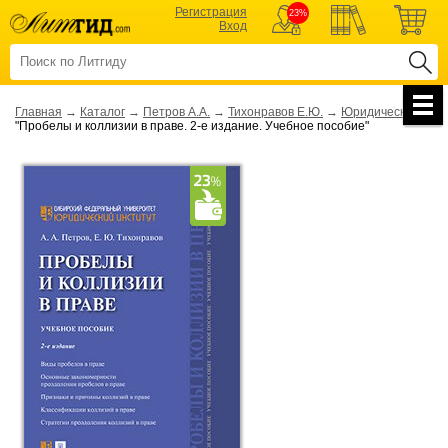
Регистрация
23%
Вход
Главная
→
Каталог
→
Петров А.А.
→
Тихонравов Е.Ю.
→
Юридическая
→
"Пробелы и коллизии в праве. 2-е издание. Учебное пособие"