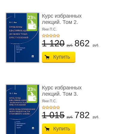
Курс избранных
лекций. Том 2.
Проблемы квалифик ...
Яни П.С.
1 120
862
руб.
руб.
Купить
Курс избранных
лекций. Том 3.
Проблемы квалифик ...
Яни П.С.
1 015
782
руб.
руб.
Купить