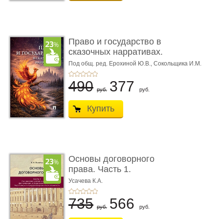
Право и государство в
сказочных нарративах.
Мо ...
Под общ. ред. Ерохиной Ю.В.,
Сокольщика И.М.
490
377
руб.
руб.
Купить
Основы договорного
права. Часть 1.
Становление ...
Усачева К.А.
735
566
руб.
руб.