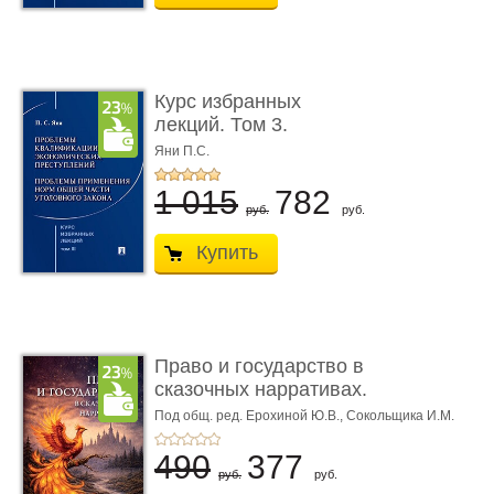
Курс избранных
лекций. Том 3.
Проблемы квалифик ...
Яни П.С.
1 015
782
руб.
руб.
Купить
Право и государство в
сказочных нарративах.
Мо ...
Под общ. ред. Ерохиной Ю.В.,
Сокольщика И.М.
490
377
руб.
руб.