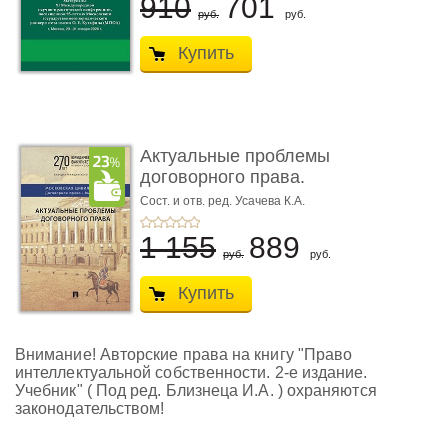
910
701
руб.
руб.
Купить
Актуальные проблемы
договорного права.
Выпуск ...
Сост. и отв. ред. Усачева К.А.
1 155
889
руб.
руб.
Купить
Внимание! Авторские права на книгу "Право
интеллектуальной собственности. 2-е издание.
Учебник" ( Под ред. Близнеца И.А. ) охраняются
законодательством!