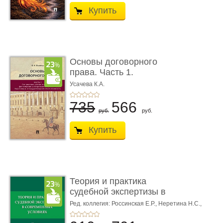
Купить
Основы договорного
права. Часть 1.
Становление ...
Усачева К.А.
735
566
руб.
руб.
Купить
Теория и практика
судебной экспертизы в
совре� ...
Ред. коллегия: Россинская Е.Р.,
Неретина Н.С.,
Чернявская М.С.