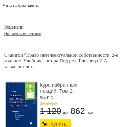
Читать фрагмент...
Рецензии
Написать рецензию
С книгой "Право интеллектуальной собственности. 2-е
издание. Учебник" автора Под ред. Близнеца И.А.
также читают:
Курс избранных
лекций. Том 2.
Проблемы квалифик ...
Яни П.С.
1 120
862
руб.
руб.
Купить