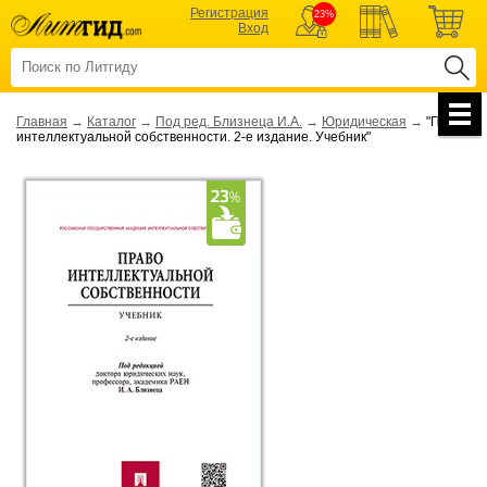
Регистрация
23%
Вход
Главная
→
Каталог
→
Под ред. Близнеца И.А.
→
Юридическая
→
"Право
интеллектуальной собственности. 2-е издание. Учебник"