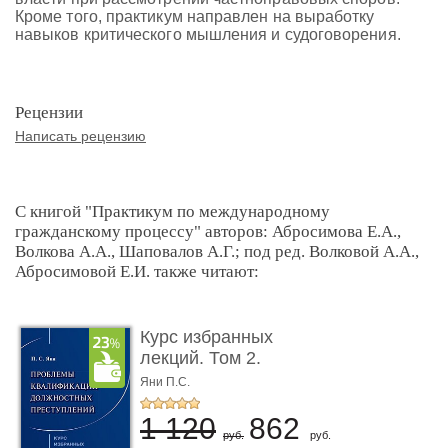
Кроме того, практикум направлен на выработку
навыков критического мышления и судоговорения.
Рецензии
Написать рецензию
С книгой "Практикум по международному
гражданскому процессу" авторов: Абросимова Е.А.,
Волкова А.А., Шаповалов А.Г.; под ред. Волковой А.А.,
Абросимовой Е.И. также читают:
Курс избранных
лекций. Том 2.
Проблемы квалифик ...
Яни П.С.
1 120
862
руб.
руб.