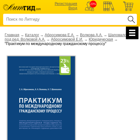
Регистрация
23%
Вход
Главная
→
Каталог
→
Абросимова Е.А.
→
Волкова А.А.
→
Шаповалов А.Г.;
под ред. Волковой А.А.
→
Абросимовой Е.И.
→
Юридическая
→
"Практикум по международному гражданскому процессу"