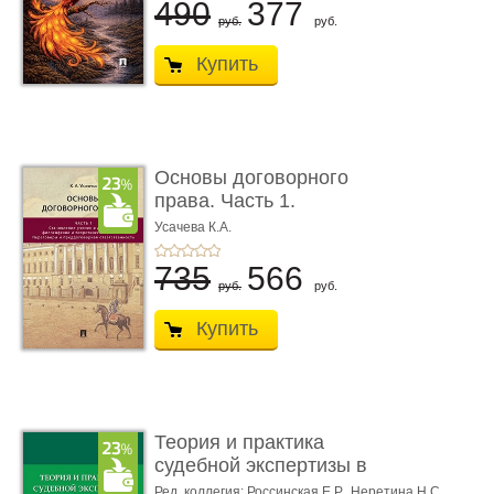
490
377
руб.
руб.
Купить
Основы договорного
права. Часть 1.
Становление ...
Усачева К.А.
735
566
руб.
руб.
Купить
Теория и практика
судебной экспертизы в
совре� ...
Ред. коллегия: Россинская Е.Р.,
Неретина Н.С.,