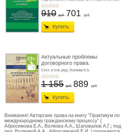
Чернявская М.С.
910
701
руб.
руб.
Купить
Актуальные проблемы
договорного права.
Выпуск ...
Сост. и отв. ред. Усачева К.А.
1 155
889
руб.
руб.
Купить
Внимание! Авторские права на книгу "Практикум по
международному гражданскому процессу" (
Абросимова Е.А., Волкова А.А., Шаповалов А.Г.; под
ред. Волковой А.А., Абросимовой Е.И. ) охраняются