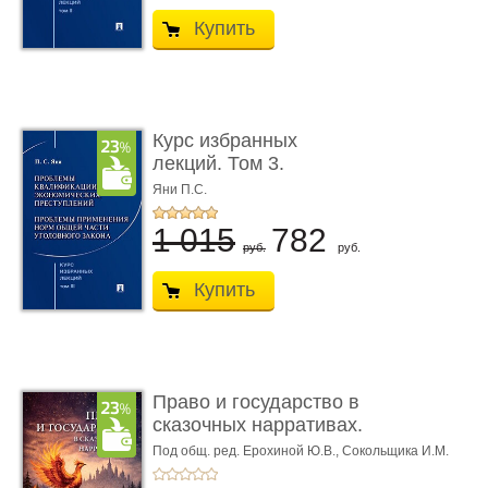
Купить
Курс избранных
лекций. Том 3.
Проблемы квалифик ...
Яни П.С.
1 015
782
руб.
руб.
Купить
Право и государство в
сказочных нарративах.
Мо ...
Под общ. ред. Ерохиной Ю.В.,
Сокольщика И.М.