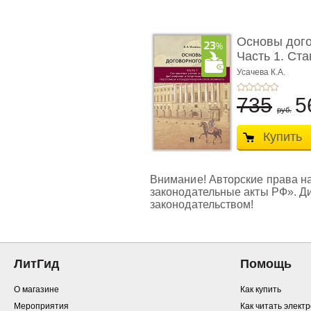
Основы дого
Часть 1. Ста
Усачева К.А.
735
5
руб.
Купить
Внимание! Авторские права на
законодательные акты РФ». Д
законодательством!
ЛитГид
Помощь
О магазине
Как купить
Мероприятия
Как читать элект