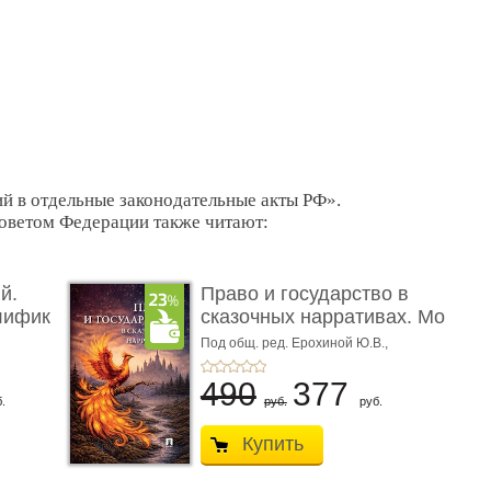
й в отдельные законодательные акты РФ».
оветом Федерации также читают:
й.
Право и государство в
лифик
сказочных нарративах. Мо
...
Под общ. ред. Ерохиной Ю.В.,
Сокольщика И.М.
490
377
.
руб.
руб.
Купить