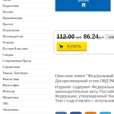
Педагогика
Поэзия
Приключения
Прочее
Психология
112.00
86.24
Путеводители
эл
руб.
руб.
Религия
Купить
Русская Классика
Скидки
Современная Проза
Справочник
Ужасы, Триллеры
Описание книги "Федеральный 
Фантастика
Дисциплинарный устав ОВД Р
Философия
Издание содержит Федеральны
Фэнтези
законодательные акты Российс
Федерации, утвержденный Указ
Шпаргалки
Текст подготовлен с использ
ЭБС
Экономика