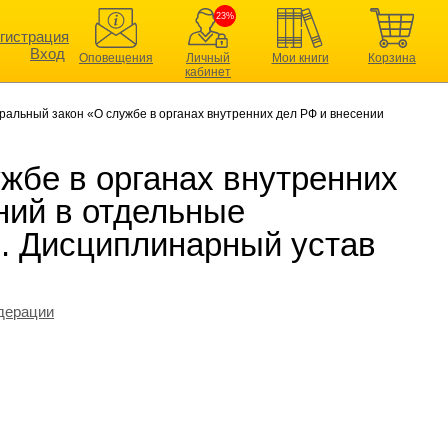
23%
гистрация
Вход
Оповещения
Личный
Мои книги
Корзина
кабинет
ральный закон «О службе в органах внутренних дел РФ и внесении
жбе в органах внутренних
ний в отдельные
. Дисциплинарный устав
дерации