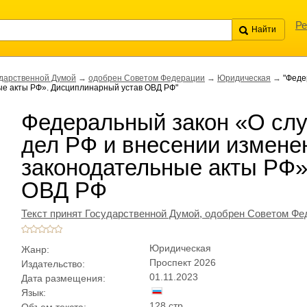
Ре
ударственной Думой
→
одобрен Советом Федерации
→
Юридическая
→
"Феде
ые акты РФ». Дисциплинарный устав ОВД РФ"
Федеральный закон «О слу
дел РФ и внесении измене
законодательные акты РФ»
ОВД РФ
Текст принят Государственной Думой,
одобрен Советом Фе
Юридическая
Жанр:
Проспект 2026
Издательство:
01.11.2023
Дата размещения:
Язык:
128 стр.