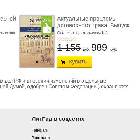
дебной
Актуальные проблемы
..
договорного права. Выпуск
...
еретина
Сост. и отв. ред. Усачева К.А.
1 155
889
руб.
руб.
Купить
их дел РФ и внесении изменений в отдельные
нной Думой, одобрен Советом Федерации ) охраняются
ЛитГид в соцсетях
Telegram
Вконтакте