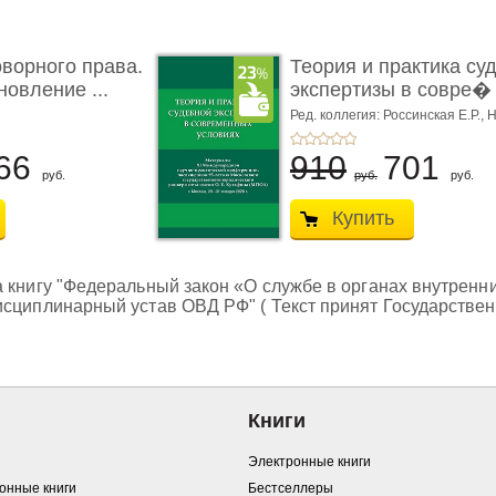
ворного права.
Теория и практика су
новление ...
экспертизы в совре� .
Ред. коллегия: Россинская Е.Р.,
Н
Н.С.,
Чернявская М.С.
66
910
701
руб.
руб.
руб.
Купить
 книгу "Федеральный закон «О службе в органах внутренн
исциплинарный устав ОВД РФ" ( Текст принят Государстве
Книги
Электронные книги
ронные книги
Бестселлеры