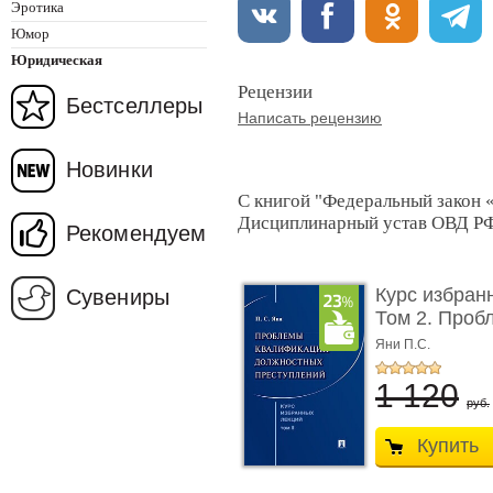
Эротика
Юмор
Юридическая
Рецензии
Бестселлеры
Написать рецензию
Новинки
С книгой "Федеральный закон «
Дисциплинарный устав ОВД РФ"
Рекомендуем
Курс избран
Сувениры
Том 2. Проб
...
Яни П.С.
1 120
руб.
Купить