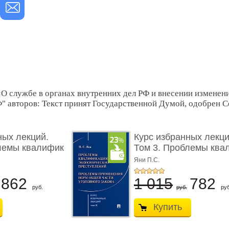
О службе в органах внутренних дел РФ и внесении изменени
 авторов: Текст принят Государственной Думой, одобрен С
ных лекций.
Курс избранных лекци
лемы квалифик
Том 3. Проблемы ква
...
Яни П.С.
862
1 015
782
руб.
руб.
руб
Купить