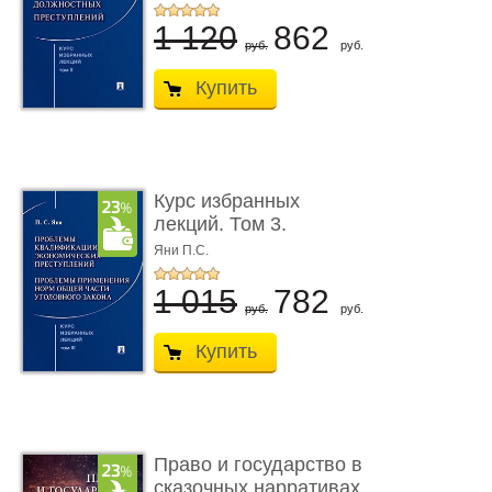
1 120
862
руб.
руб.
Купить
Курс избранных
лекций. Том 3.
Проблемы квалифик ...
Яни П.С.
1 015
782
руб.
руб.
Купить
Право и государство в
сказочных нарративах.