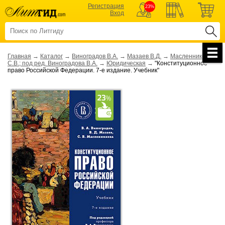
Регистрация
23%
Вход
Главная
→
Каталог
→
Виноградов В.А.
→
Мазаев В.Д.
→
Масленникова
С.В.; под ред. Виноградова В.А.
→
Юридическая
→
"Конституционное
право Российской Федерации. 7-е издание. Учебник"