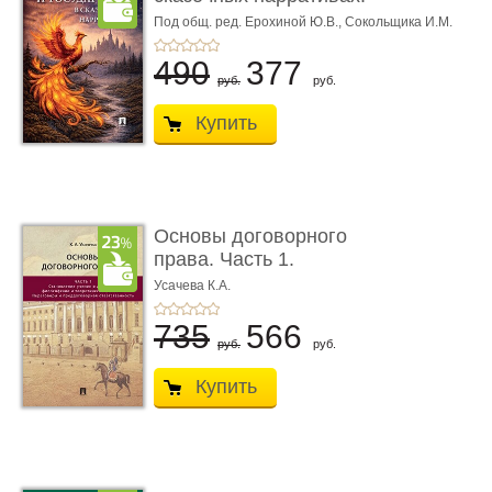
Мо ...
Под общ. ред. Ерохиной Ю.В.,
Сокольщика И.М.
490
377
руб.
руб.
Купить
Основы договорного
права. Часть 1.
Становление ...
Усачева К.А.
735
566
руб.
руб.
Купить