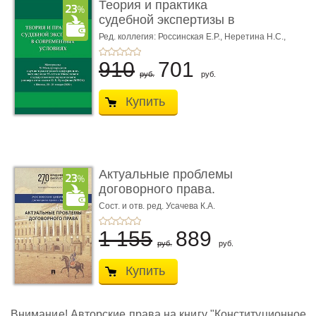
Теория и практика
судебной экспертизы в
совре� ...
Ред. коллегия: Россинская Е.Р.,
Неретина Н.С.,
Чернявская М.С.
910
701
руб.
руб.
Купить
Актуальные проблемы
договорного права.
Выпуск ...
Сост. и отв. ред. Усачева К.А.
1 155
889
руб.
руб.
Купить
Внимание! Авторские права на книгу "Конституционное