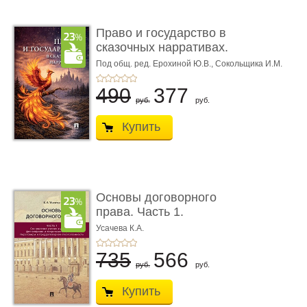
Право и государство в
сказочных нарративах.
Мо ...
Под общ. ред. Ерохиной Ю.В.,
Сокольщика И.М.
490
377
руб.
руб.
Купить
Основы договорного
права. Часть 1.
Становление ...
Усачева К.А.
735
566
руб.
руб.
Купить