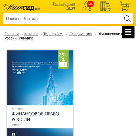
Регистрация
23%
Вход
Главная
→
Каталог
→
Тедеев А.А.
→
Юридическая
→
"Финансовое право
России. Учебник"