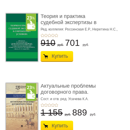
Теория и практика
судебной экспертизы в
совре� ...
Ред. коллегия: Россинская Е.Р.,
Неретина Н.С.,
Чернявская М.С.
910
701
руб.
руб.
Купить
Актуальные проблемы
договорного права.
Выпуск ...
Сост. и отв. ред. Усачева К.А.
1 155
889
руб.
руб.
Купить