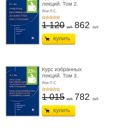
лекций. Том 2.
Проблемы квалифик ...
Яни П.С.
1 120
862
руб.
руб.
Купить
Курс избранных
лекций. Том 3.
Проблемы квалифик ...
Яни П.С.
1 015
782
руб.
руб.
Купить