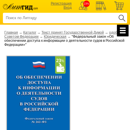
Регистрация
23%
Вход
Главная
→
Каталог
→
Текст принят Государственной Думой
→
одобрен
Советом Федерации
→
Юридическая
→
"Федеральный закон «Об
обеспечении доступа к информации о деятельности судов в Российской
Федерации»"