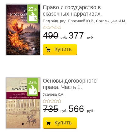
Право и государство в
сказочных нарративах.
Мо ...
Под общ. ред. Ерохиной Ю.В.,
Сокольщика И.М.
490
377
руб.
руб.
Купить
Основы договорного
права. Часть 1.
Становление ...
Усачева К.А.
735
566
руб.
руб.
Купить