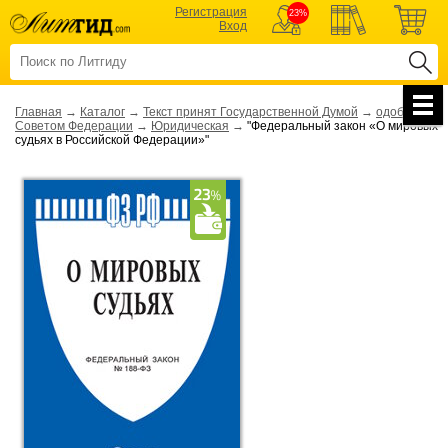
Регистрация
23%
Вход
Главная
→
Каталог
→
Текст принят Государственной Думой
→
одобрен
Советом Федерации
→
Юридическая
→
"Федеральный закон «О мировых
судьях в Российской Федерации»"