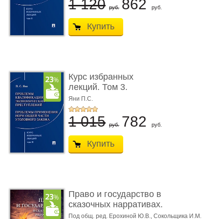
1 120
862
руб.
руб.
Купить
Курс избранных
лекций. Том 3.
Проблемы квалифик ...
Яни П.С.
1 015
782
руб.
руб.
Купить
Право и государство в
сказочных нарративах.
Мо ...
Под общ. ред. Ерохиной Ю.В.,
Сокольщика И.М.