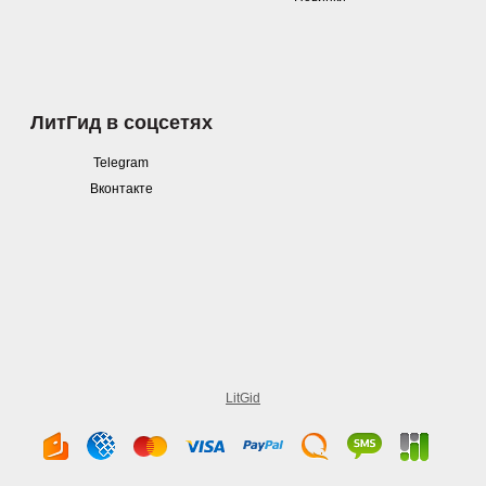
ЛитГид в соцсетях
Telegram
Вконтакте
LitGid