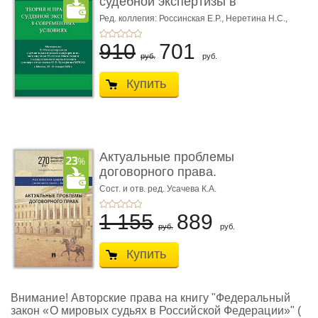
судебной экспертизы в
совре� ...
Ред. коллегия: Россинская Е.Р.,
Неретина Н.С.,
Чернявская М.С.
910
701
руб.
руб.
Купить
Актуальные проблемы
договорного права.
Выпуск ...
Сост. и отв. ред. Усачева К.А.
1 155
889
руб.
руб.
Купить
Внимание! Авторские права на книгу "Федеральный
закон «О мировых судьях в Российской Федерации»" (