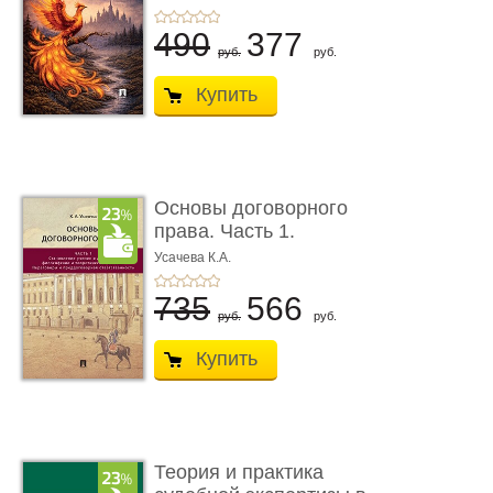
490
377
руб.
руб.
Купить
Основы договорного
права. Часть 1.
Становление ...
Усачева К.А.
735
566
руб.
руб.
Купить
Теория и практика