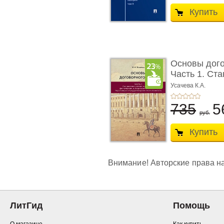
Купить
Основы дого
Часть 1. Ста
Усачева К.А.
735
5
руб.
Купить
Внимание! Авторские права на
ЛитГид
Помощь