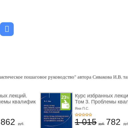
актическое пошаговое руководство" автора Сивакова И.В. т
ных лекций.
Курс избранных лекци
лемы квалифик
Том 3. Проблемы ква
...
Яни П.С.
862
1 015
782
руб.
руб.
руб