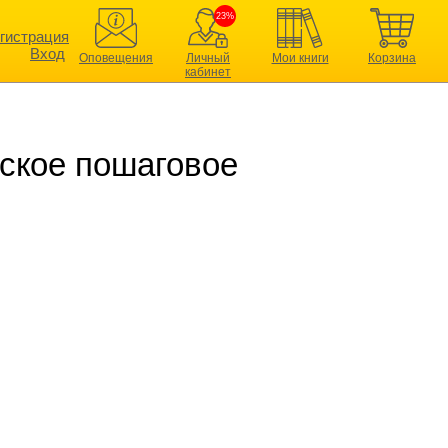
23%
гистрация
Вход
Оповещения
Личный
Мои книги
Корзина
кабинет
еское пошаговое