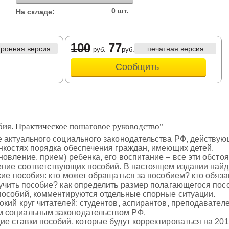
0 шт.
На складе:
100
77
тронная версия
печатная версия
руб.
руб.
Сообщить
бия. Практическое пошаговое руководство"
 актуального социального законодательства РФ, действующ
нкостях порядка обеспечения граждан, имеющих детей.
овление, прием) ребенка, его воспитание – все эти обсто
ение соответствующих пособий. В настоящем издании найд
кие пособия: кто может обращаться за пособием? кто обяз
учить пособие? как определить размер полагающегося пос
пособий, комментируются отдельные спорные ситуации.
кий круг читателей: студентов, аспирантов, преподавателе
 социальным законодательством РФ.
е ставки пособий, которые будут корректироваться на 2015