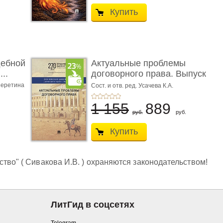
Купить
дебной
Актуальные проблемы
..
договорного права. Выпуск
...
еретина
Сост. и отв. ред. Усачева К.А.
1 155
889
руб.
руб.
Купить
тво" ( Сивакова И.В. ) охраняются законодательством!
ЛитГид в соцсетях