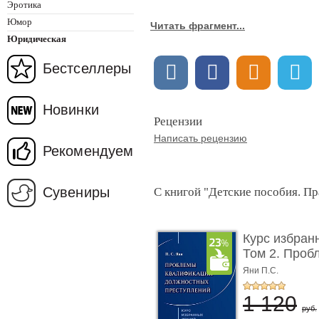
Эротика
Юмор
Читать фрагмент...
Юридическая
Бестселлеры
Новинки
Рецензии
Написать рецензию
Рекомендуем
Сувениры
С книгой "Детские пособия. Пр
Курс избран
Том 2. Проб
...
Яни П.С.
1 120
руб.