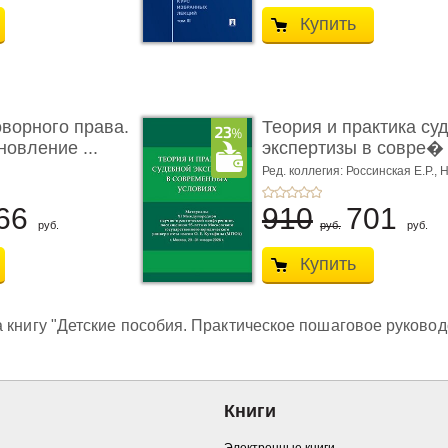
Купить
ворного права.
Теория и практика су
новление ...
экспертизы в совре� .
Ред. коллегия: Россинская Е.Р.,
Н
Н.С.,
Чернявская М.С.
66
910
701
руб.
руб.
руб.
Купить
 книгу "Детские пособия. Практическое пошаговое руководс
Книги