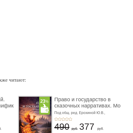
акже читают:
й.
Право и государство в
лифик
сказочных нарративах. Мо
...
Под общ. ред. Ерохиной Ю.В.,
Сокольщика И.М.
490
377
.
руб.
руб.