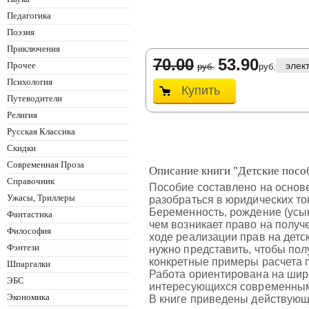
Педагогика
Поэзия
Приключения
70.00
53.90
Прочее
элек
руб.
руб.
Психология
Купить
Путеводители
Религия
Русская Классика
Скидки
Современная Проза
Описание книги "Детские посо
Справочник
Пособие составлено на основе
Ужасы, Триллеры
разобраться в юридических то
Беременность, рождение (усын
Фантастика
чем возникает право на получ
Философия
ходе реализации прав на детс
Фэнтези
нужно представить, чтобы пол
конкретные примеры расчета 
Шпаргалки
Работа ориентирована на широ
ЭБС
интересующихся современным
Экономика
В книге приведены действующи