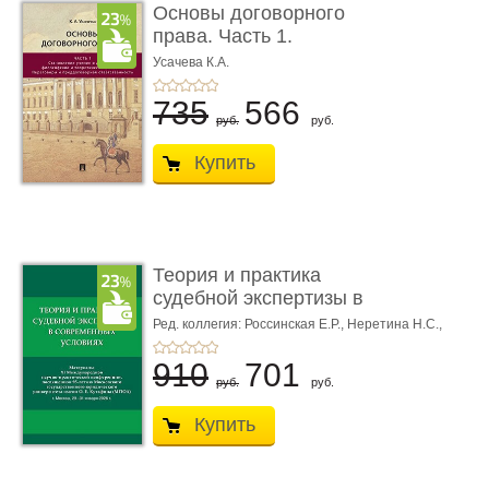
Основы договорного
права. Часть 1.
Становление ...
Усачева К.А.
735
566
руб.
руб.
Купить
Теория и практика
судебной экспертизы в
совре� ...
Ред. коллегия: Россинская Е.Р.,
Неретина Н.С.,
Чернявская М.С.
910
701
руб.
руб.
Купить