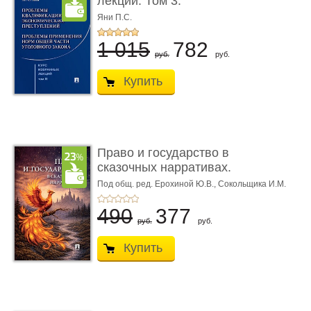
лекций. Том 3.
Проблемы квалифик ...
Яни П.С.
1 015
782
руб.
руб.
Купить
Право и государство в
сказочных нарративах.
Мо ...
Под общ. ред. Ерохиной Ю.В.,
Сокольщика И.М.
490
377
руб.
руб.
Купить