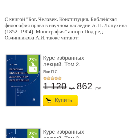
С книгой "Бог. Человек. Конституция. Библейская
философия права в научном наследии А. П. Лопухина
(1852‒1904). Монография" автора Под ред.
Овчинникова А.И. также читают:
Курс избранных
лекций. Том 2.
Проблемы квалифик ...
Яни П.С.
1 120
862
руб.
руб.
Купить
Курс избранных