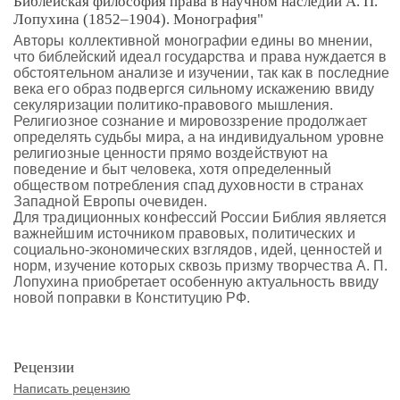
Библейская философия права в научном наследии А. П.
Лопухина (1852‒1904). Монография"
Авторы коллективной монографии едины во мнении,
что библейский идеал государства и права нуждается в
обстоятельном анализе и изучении, так как в последние
века его образ подвергся сильному искажению ввиду
секуляризации политико-правового мышления.
Религиозное сознание и мировоззрение продолжает
определять судьбы мира, а на индивидуальном уровне
религиозные ценности прямо воздействуют на
поведение и быт человека, хотя определенный
обществом потребления спад духовности в странах
Западной Европы очевиден.
Для традиционных конфессий России Библия является
важнейшим источником правовых, политических и
социально-экономических взглядов, идей, ценностей и
норм, изучение которых сквозь призму творчества А. П.
Лопухина приобретает особенную актуальность ввиду
новой поправки в Конституцию РФ.
Рецензии
Написать рецензию