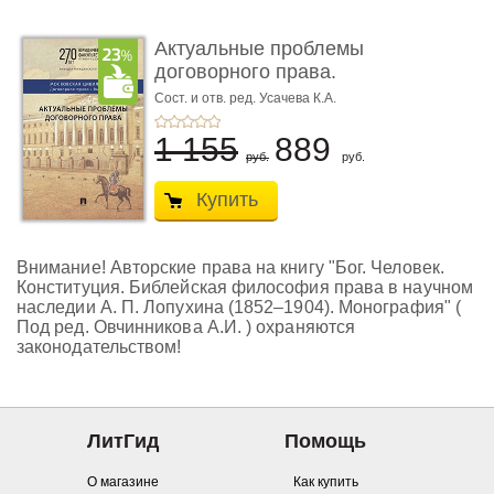
Актуальные проблемы
договорного права.
Выпуск ...
Сост. и отв. ред. Усачева К.А.
1 155
889
руб.
руб.
Купить
Внимание! Авторские права на книгу "Бог. Человек.
Конституция. Библейская философия права в научном
наследии А. П. Лопухина (1852‒1904). Монография" (
Под ред. Овчинникова А.И. ) охраняются
законодательством!
ЛитГид
Помощь
О магазине
Как купить