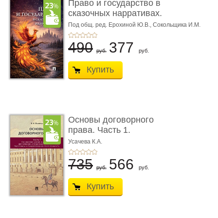
Право и государство в
сказочных нарративах.
Мо ...
Под общ. ред. Ерохиной Ю.В.,
Сокольщика И.М.
490
377
руб.
руб.
Купить
Основы договорного
права. Часть 1.
Становление ...
Усачева К.А.
735
566
руб.
руб.
Купить