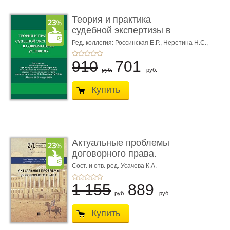
Теория и практика
судебной экспертизы в
совре� ...
Ред. коллегия: Россинская Е.Р.,
Неретина Н.С.,
Чернявская М.С.
910
701
руб.
руб.
Купить
Актуальные проблемы
договорного права.
Выпуск ...
Сост. и отв. ред. Усачева К.А.
1 155
889
руб.
руб.
Купить