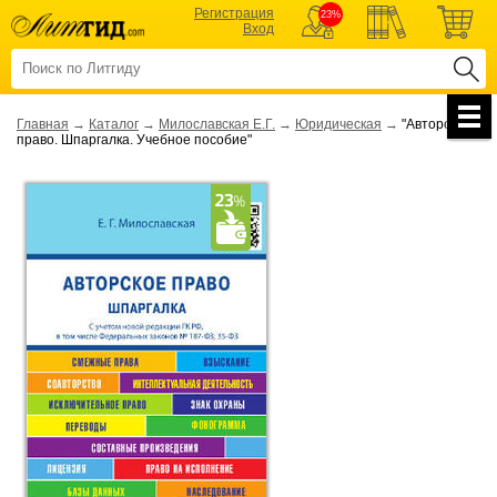
Регистрация
23%
Вход
Главная
→
Каталог
→
Милославская Е.Г.
→
Юридическая
→
"Авторское
право. Шпаргалка. Учебное пособие"