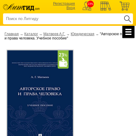
Регистрация
23%
Вход
Главная
→
Каталог
→
Матвеев А.Г.
→
Юридическая
→
"Авторское право
и права человека. Учебное пособие"