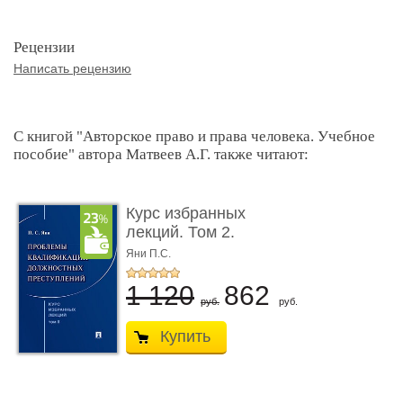
Рецензии
Написать рецензию
С книгой "Авторское право и права человека. Учебное
пособие" автора Матвеев А.Г. также читают:
Курс избранных
лекций. Том 2.
Проблемы квалифик ...
Яни П.С.
1 120
862
руб.
руб.
Купить