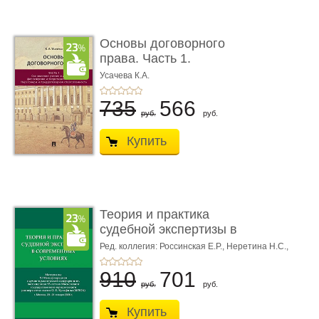
Основы договорного
права. Часть 1.
Становление ...
Усачева К.А.
735
566
руб.
руб.
Купить
Теория и практика
судебной экспертизы в
совре� ...
Ред. коллегия: Россинская Е.Р.,
Неретина Н.С.,
Чернявская М.С.
910
701
руб.
руб.
Купить