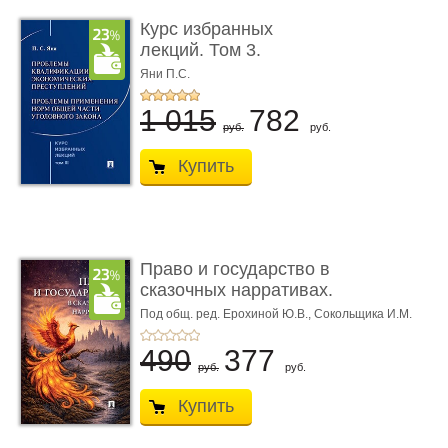
Курс избранных
лекций. Том 3.
Проблемы квалифик ...
Яни П.С.
1 015
782
руб.
руб.
Купить
Право и государство в
сказочных нарративах.
Мо ...
Под общ. ред. Ерохиной Ю.В.,
Сокольщика И.М.
490
377
руб.
руб.
Купить