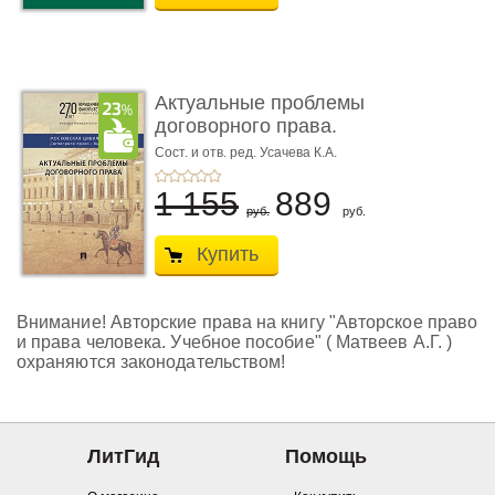
Актуальные проблемы
договорного права.
Выпуск ...
Сост. и отв. ред. Усачева К.А.
1 155
889
руб.
руб.
Купить
Внимание! Авторские права на книгу "Авторское право
и права человека. Учебное пособие" ( Матвеев А.Г. )
охраняются законодательством!
ЛитГид
Помощь