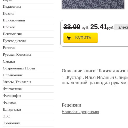
Педагогика
Поэзия
Приключения
33.00
25.41
Прочее
элек
руб.
руб.
Психология
Купить
Путеводители
Религия
Русская Классика
Скидки
Современная Проза
Описание книги "Богатая жизн
Справочник
"...Кустарь Илья Иваныч Спир
Ужасы, Триллеры
ошалевший, разводил руками, 
Фантастика
Философия
Фэнтези
Рецензии
Шпаргалки
Написать рецензию
ЭБС
Экономика