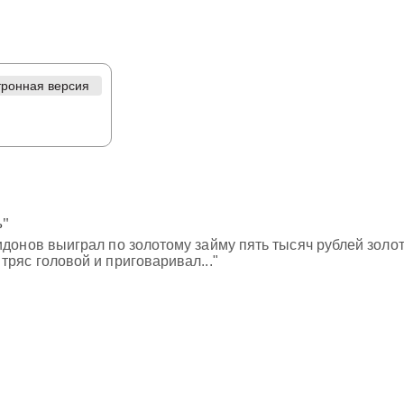
тронная версия
ь"
идонов выиграл по золотому займу пять тысяч рублей зол
тряс головой и приговаривал..."