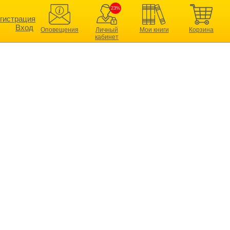
23%
гистрация
Вход
Оповещения
Личный
Мои книги
Корзина
кабинет