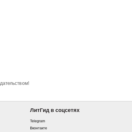
одательством!
ЛитГид в соцсетях
Telegram
Вконтакте