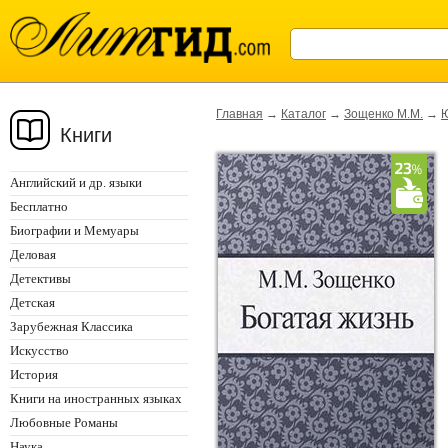
Главная
→
Каталог
→
Зощенко М.М.
→
Книги
Английский и др. языки
Бесплатно
Биографии и Мемуары
Деловая
Детективы
Детская
Зарубежная Классика
Искусство
История
Книги на иностранных языках
Любовные Романы
Наука