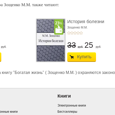
ра Зощенко М.М. также читают:
История болезни
Зощенко М.М.
5
33
25
руб.
руб.
руб.
Купить
 книгу "Богатая жизнь" ( Зощенко М.М. ) охраняются закон
Книги
Электронные книги
ронные книги
Бестселлеры