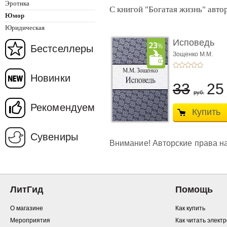
Эротика
С книгой "Богатая жизнь" авто
Юмор
Юридическая
Исповедь
Бестселлеры
Зощенко М.М.
Новинки
33
2
руб.
Рекомендуем
Купить
Сувениры
Внимание! Авторские права на
ЛитГид
Помощь
О магазине
Как купить
Мероприятия
Как читать элект