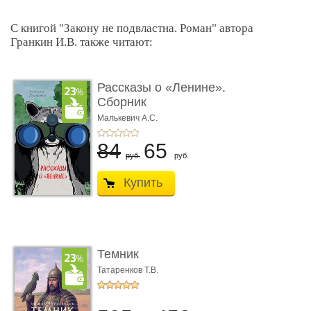
С книгой "Закону не подвластна. Роман" автора
Гранкин И.В. также читают:
Рассказы о «Ленине».
Сборник
Малькевич А.С.
84
65
руб.
руб.
Купить
Темник
Татаренков Т.В.