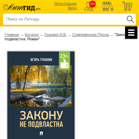
Регистрация
23%
Вход
Главная
→
Каталог
→
Гранкин И.В.
→
Современная Проза
→
"Закону не
подвластна. Роман"