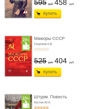
595
458
руб.
руб.
Купить
Мажоры СССР
Георгиев А.В.
525
404
руб.
руб.
Купить
Штурм. Повесть
Костин Ю.А.