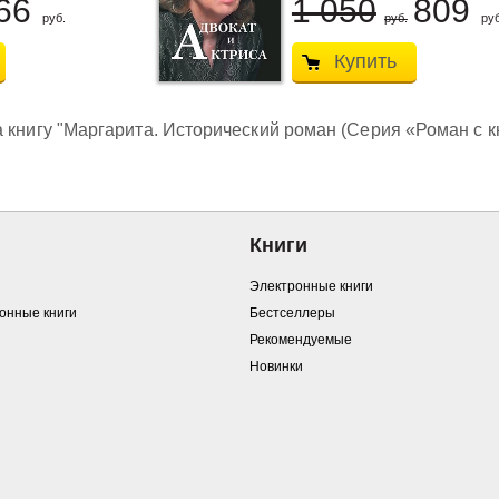
66
1 050
809
руб.
руб.
руб
Купить
 книгу "Маргарита. Исторический роман (Серия «Роман с кн
Книги
Электронные книги
ронные книги
Бестселлеры
Рекомендуемые
Новинки