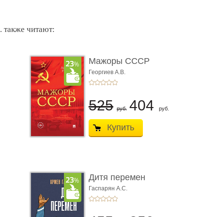
. также читают:
Мажоры СССР
Георгиев А.В.
525
404
руб.
руб.
Купить
Дитя перемен
Гаспарян А.С.