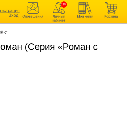
23%
гистрация
Вход
Оповещения
Личный
Мои книги
Корзина
кабинет
ой»)"
роман (Серия «Роман с