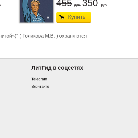
455
350
.
руб.
руб.
Купить
игой»)" ( Голикова М.В. ) охраняются
ЛитГид в соцсетях
Telegram
Вконтакте