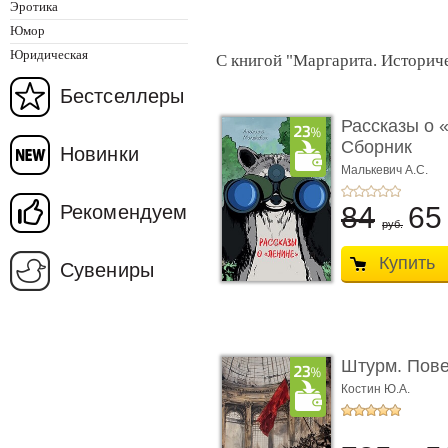
Эротика
Юмор
Юридическая
С книгой "Маргарита. Историче
Бестселлеры
Рассказы о 
Сборник
Новинки
Малькевич А.С.
Рекомендуем
84
6
руб.
Купить
Сувениры
Штурм. Пове
Костин Ю.А.