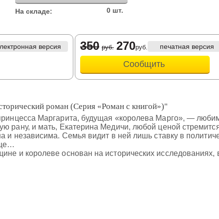
0 шт.
На складе:
350
270
лектронная версия
печатная версия
руб.
руб.
Сообщить
сторический роман (Серия «Роман с книгой»)"
принцесса Маргарита, будущая «королева Марго», — любимиц
ю рану, и мать, Екатерина Медичи, любой ценой стремится
а и независима. Семья видит в ней лишь ставку в политиче
дце…
ине и королеве основан на исторических исследованиях, в