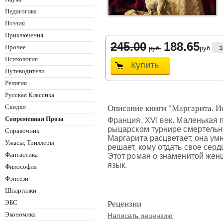
Педагогика
Поэзия
Приключения
245.00
188.65
Прочее
э
руб.
руб.
Психология
Купить
Путеводители
Религия
Русская Классика
Скидки
Описание книги "Маргарита. И
Современная Проза
Франция, XVI век. Маленькая 
рыцарском турнире смертельну
Справочник
Маргарита расцветает, она умн
Ужасы, Триллеры
решает, кому отдать свое сер
Фантастика
Этот роман о знаменитой женщ
язык.
Философия
Фэнтези
Шпаргалки
ЭБС
Рецензии
Экономика
Написать рецензию