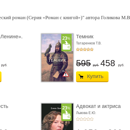
ский роман (Серия «Роман с книгой»)" автора Голикова М.В
«Ленине».
Темник
Татаренков Т.В.
5
595
458
руб.
руб.
руб.
Купить
сть
Адвокат и актриса
Львова Е.Ю.