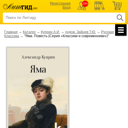
Регистрация
23%
Вход
Главная
→
Каталог
→
Куприн А.И.
→
худож. Зайцев Т.Ю.
→
Русская
Классика
→
"Яма. Повесть (Серия «Классики и современники»)"