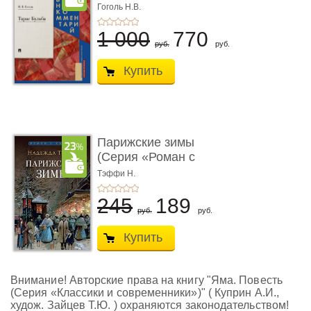
иллюстрированный
Гоголь Н.В.
комм ...
1 000
770
руб.
руб.
Купить
Парижские зимы
(Серия «Роман с
книгой»)
Тэффи Н.
245
189
руб.
руб.
Купить
Внимание! Авторские права на книгу "Яма. Повесть
(Серия «Классики и современники»)" ( Куприн А.И.,
худож. Зайцев Т.Ю. ) охраняются законодательством!