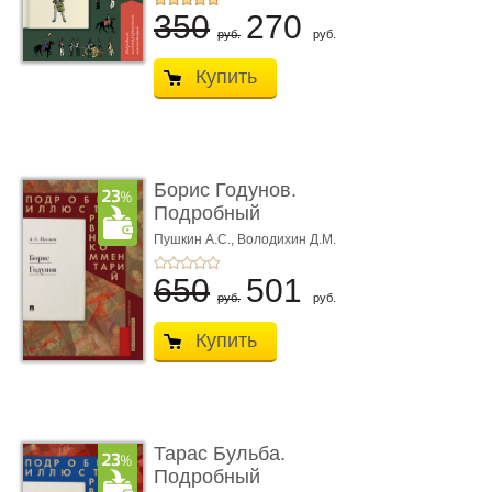
350
270
руб.
руб.
Купить
Борис Годунов.
Подробный
иллюстрированный
Пушкин А.С.,
Володихин Д.М.
ком ...
650
501
руб.
руб.
Купить
Тарас Бульба.
Подробный