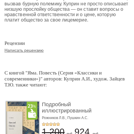
вызвав бурную полемику. Куприн не просто описывает
низшую прослойку общества — он ставит вопросы о
нравственной ответственности и о цене, которую
платит общество за свое лицемерие.
Рецензии
Написать рецензию
С книгой "Яма. Повесть (Серия «Классики и
современники»)" авторов: Куприн А.И., худож. Зайцев
Т.Ю. также читают:
Подробный
иллюстрированный
комментарий к ром� ...
Рожников Л.В.; Пушкин А.С.
1 200
924
руб.
руб.