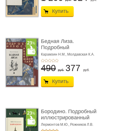
Купить
Бедная Лиза.
Подробный
иллюстрированный
Карамзин Н.М.,
Молдавская К.А.
комме ...
490
377
руб.
руб.
Купить
Бородино. Подробный
иллюстрированный
коммент� ...
Лермонтов М.Ю.,
Рожников Л.В.