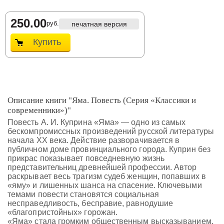
250.00
руб.
печатная версия
Купить
Описание книги "Яма. Повесть (Серия «Классики и
современники»)"
Повесть А. И. Куприна «Яма» — одно из самых
бескомпромиссных произведений русской литературы
начала XX века. Действие разворачивается в
публичном доме провинциального города. Куприн без
прикрас показывает повседневную жизнь
представительниц древнейшей профессии. Автор
раскрывает весь трагизм судеб женщин, попавших в
«яму» и лишенных шанса на спасение. Ключевыми
темами повести становятся социальная
несправедливость, бесправие, равнодушие
«благопристойных» горожан.
«Яма» стала громким общественным высказыванием,