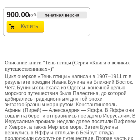
900.00
руб.
печатная версия
Купить
Описание книги "Тень птицы (Серия «Книги о великих
путешественниках»)"
Цикл очерков «Тень птицы» написан в 1907–1911 гг. в
результате поездки Ивана Бунина на Ближний Восток.
Чета Буниных выехала из Одессы, конечной целью
морского путешествия была Палестина, до которой
добирались традиционным для той эпохи
зигзагообразным маршрутом: Константинополь —
Афины (Пирей) — Александрия — Яффа. В Яффе они
сошли на берег и отправились поездом в Иерусалим. В
Иерусалиме прожили неделю далее посетили Вифлеем
и Хеврон, а также Мертвое море. Затем Бунины
вернулись в Яффу и отплыли в Бейрут, откуда
продолжили сухопутное путешествие. Вторая часть их