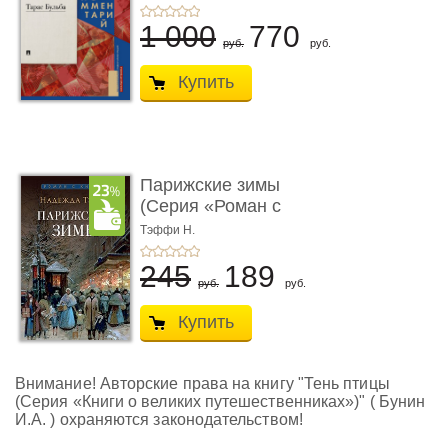
комм ...
1 000
770
руб.
руб.
Купить
Парижские зимы
(Серия «Роман с
книгой»)
Тэффи Н.
245
189
руб.
руб.
Купить
Внимание! Авторские права на книгу "Тень птицы
(Серия «Книги о великих путешественниках»)" ( Бунин
И.А. ) охраняются законодательством!