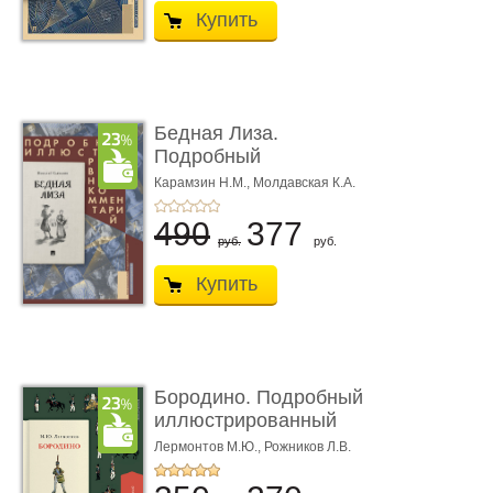
Купить
Бедная Лиза.
Подробный
иллюстрированный
Карамзин Н.М.,
Молдавская К.А.
комме ...
490
377
руб.
руб.
Купить
Бородино. Подробный
иллюстрированный
коммент� ...
Лермонтов М.Ю.,
Рожников Л.В.