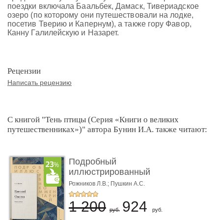
поездки включала Баальбек, Дамаск, Тивериадское
озеро (по которому они путешествовали на лодке,
посетив Тверию и Капернум), а также гору Фавор,
Канну Галилейскую и Назарет.
Рецензии
Написать рецензию
С книгой "Тень птицы (Серия «Книги о великих
путешественниках»)" автора Бунин И.А. также читают:
Подробный
иллюстрированный
комментарий к ром� ...
Рожников Л.В.; Пушкин А.С.
1 200
924
руб.
руб.