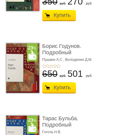
350
270
руб.
руб.
Купить
Борис Годунов.
Подробный
иллюстрированный
Пушкин А.С.,
Володихин Д.М.
ком ...
650
501
руб.
руб.
Купить
Тарас Бульба.
Подробный
иллюстрированный
Гоголь Н.В.