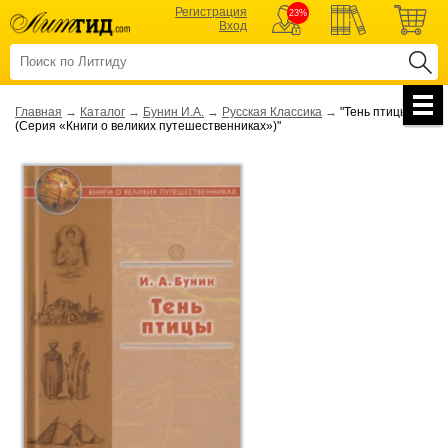
Регистрация
23%
Вход
Главная
→
Каталог
→
Бунин И.А.
→
Русская Классика
→
"Тень птицы
(Серия «Книги о великих путешественниках»)"