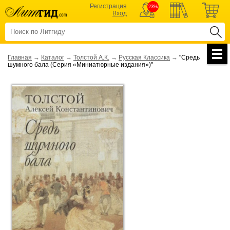
Регистрация
23%
Вход
Главная
→
Каталог
→
Толстой А.К.
→
Русская Классика
→
"Средь
шумного бала (Серия «Миниатюрные издания»)"