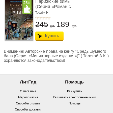
Парижские зимы
(Серия «Роман с
книгой»)
Тэффи Н.
245
189
руб.
руб.
Купить
Внимание! Авторские права на книгу "Средь шумного
бала (Серия «Миниатюрные издания»)" ( Толстой А.К. )
охраняются законодательством!
ЛитГид
Помощь
О магазине
Как купить
Мероприятия
Как читать электронные книги
Способы оплаты
Помощь
Способы доставки