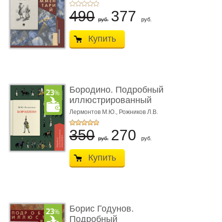
комме ...
490
377
руб.
руб.
Купить
Бородино. Подробный
иллюстрированный
коммент� ...
Лермонтов М.Ю.,
Рожников Л.В.
350
270
руб.
руб.
Купить
Борис Годунов.
Подробный