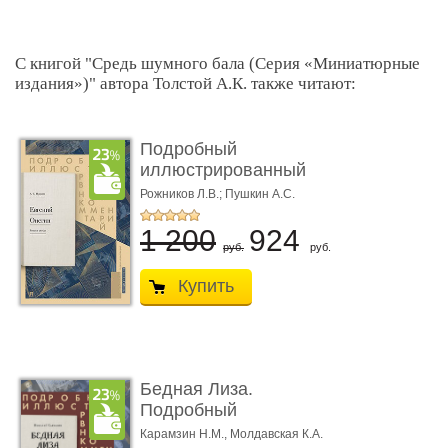
С книгой "Средь шумного бала (Серия «Миниатюрные
издания»)" автора Толстой А.К. также читают:
Подробный
иллюстрированный
комментарий к ром� ...
Рожников Л.В.; Пушкин А.С.
1 200
924
руб.
руб.
Купить
Бедная Лиза.
Подробный
иллюстрированный
Карамзин Н.М.,
Молдавская К.А.