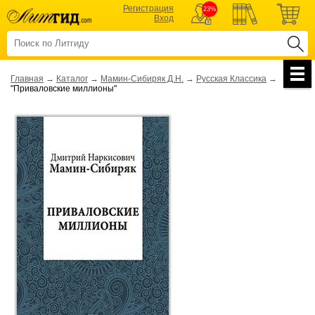
Регистрация
23%
Вход
Главная
→
Каталог
→
Мамин-Сибиряк Д.Н.
→
Русская Классика
→
"Приваловские миллионы"