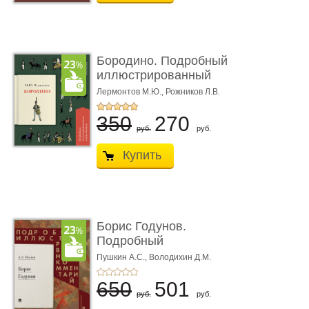
Бородино. Подробный
иллюстрированный
коммент� ...
Лермонтов М.Ю.,
Рожников Л.В.
350
270
руб.
руб.
Купить
Борис Годунов.
Подробный
иллюстрированный
Пушкин А.С.,
Володихин Д.М.
ком ...
650
501
руб.
руб.