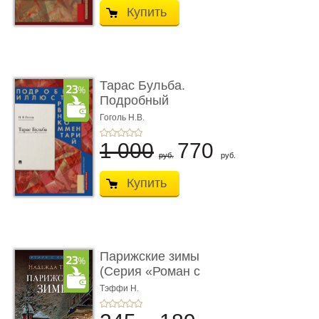
Купить
Тарас Бульба.
Подробный
иллюстрированный
Гоголь Н.В.
комм ...
1 000
770
руб.
руб.
Купить
Парижские зимы
(Серия «Роман с
книгой»)
Тэффи Н.