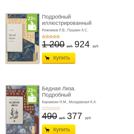
Подробный
иллюстрированный
комментарий к ром� ...
Рожников Л.В.; Пушкин А.С.
1 200
924
руб.
руб.
Купить
Бедная Лиза.
Подробный
иллюстрированный
Карамзин Н.М.,
Молдавская К.А.
комме ...
490
377
руб.
руб.
Купить