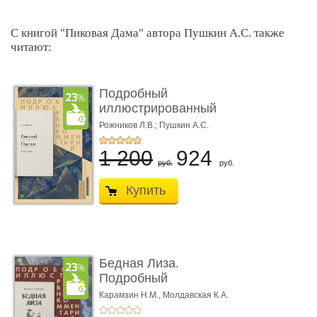
С книгой "Пиковая Дама" автора Пушкин А.С. также
читают:
Подробный
иллюстрированный
комментарий к ром� ...
Рожников Л.В.; Пушкин А.С.
1 200
924
руб.
руб.
Купить
Бедная Лиза.
Подробный
иллюстрированный
Карамзин Н.М.,
Молдавская К.А.
комме ...