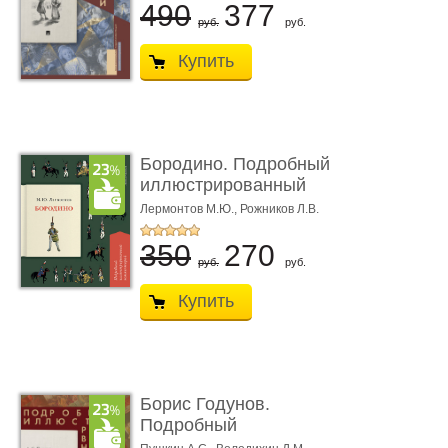
490
377
руб.
руб.
Купить
Бородино. Подробный
иллюстрированный
коммент� ...
Лермонтов М.Ю.,
Рожников Л.В.
350
270
руб.
руб.
Купить
Борис Годунов.
Подробный
иллюстрированный