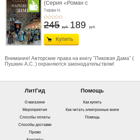
(Серия «Роман с
книгой»)
Тэффи Н.
245
189
руб.
руб.
Купить
Внимание! Авторские права на книгу "Пиковая Дама" (
Пушкин А.С. ) охраняются законодательством!
ЛитГид
Помощь
О магазине
Как купить
Мероприятия
Как читать электронные книги
Способы оплаты
Помощь
Способы доставки
Промо
Контакты