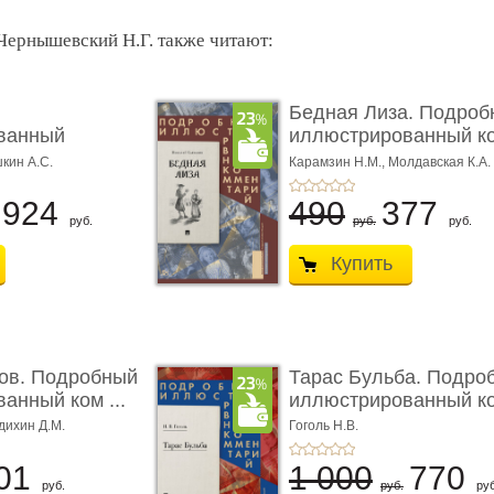
 Чернышевский Н.Г. также читают:
Бедная Лиза. Подроб
ванный
иллюстрированный к
 к ром� ...
...
шкин А.С.
Карамзин Н.М.,
Молдавская К.А.
924
490
377
руб.
руб.
руб.
Купить
ов. Подробный
Тарас Бульба. Подро
анный ком ...
иллюстрированный ко
дихин Д.М.
Гоголь Н.В.
01
1 000
770
руб.
руб.
руб