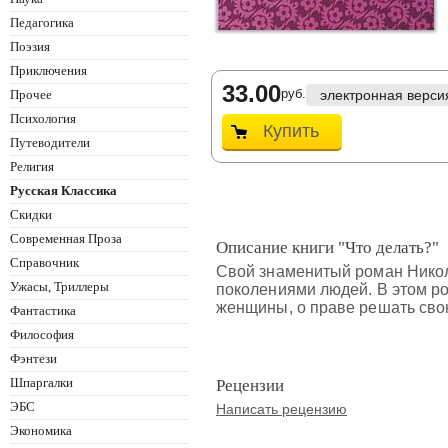
Педагогика
Поэзия
Приключения
33.00
руб.
Прочее
электронная верси
Психология
Купить
Путеводители
Религия
Русская Классика
Скидки
Современная Проза
Описание книги "Что делать?"
Справочник
Свой знаменитый роман Никол
Ужасы, Триллеры
поколениями людей. В этом ро
женщины, о праве решать свою
Фантастика
Философия
Фэнтези
Шпаргалки
Рецензии
ЭБС
Написать рецензию
Экономика