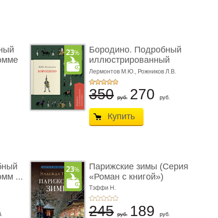
ный
Бородино. Подробный
омме
иллюстрированный
коммент� ...
Лермонтов М.Ю.,
Рожников Л.В.
350
270
руб.
руб.
Купить
бный
Парижские зимы (Серия
мм ...
«Роман с книгой»)
Тэффи Н.
245
189
.
руб.
руб.