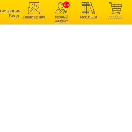
23%
гистрация
Вход
Оповещения
Личный
Мои книги
Корзина
кабинет