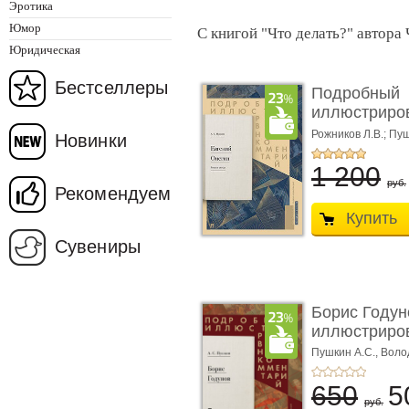
Эротика
Юмор
С книгой "Что делать?" автора
Юридическая
Бестселлеры
Подробный
иллюстриро
комментарий
Рожников Л.В.; Пу
Новинки
1 200
руб.
Рекомендуем
Купить
Сувениры
Борис Годун
иллюстриров
Пушкин А.С.,
Воло
650
5
руб.