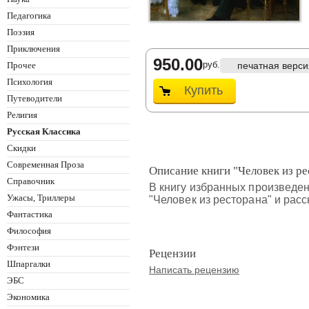
Педагогика
Поэзия
Приключения
950.00
руб.
Прочее
печатная верси
Психология
Купить
Путеводители
Религия
Русская Классика
Скидки
Современная Проза
Описание книги "Человек из р
Справочник
В книгу избранных произведе
Ужасы, Триллеры
"Человек из ресторана" и рас
Фантастика
Философия
Фэнтези
Рецензии
Шпаргалки
Написать рецензию
ЭБС
Экономика