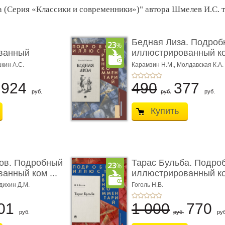
а (Серия «Классики и современники»)" автора Шмелев И.С. 
Бедная Лиза. Подроб
ванный
иллюстрированный к
 к ром� ...
...
шкин А.С.
Карамзин Н.М.,
Молдавская К.А.
924
490
377
руб.
руб.
руб.
Купить
ов. Подробный
Тарас Бульба. Подро
анный ком ...
иллюстрированный ко
дихин Д.М.
Гоголь Н.В.
01
1 000
770
руб.
руб.
руб