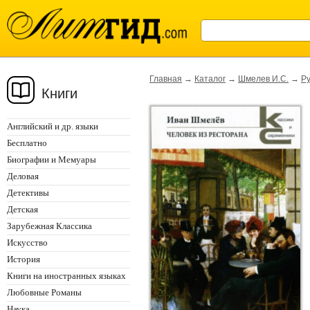
Главная
→
Каталог
→
Шмелев И.С.
→
Ру
Книги
Английский и др. языки
Бесплатно
Биографии и Мемуары
Деловая
Детективы
Детская
Зарубежная Классика
Искусство
История
Книги на иностранных языках
Любовные Романы
Наука