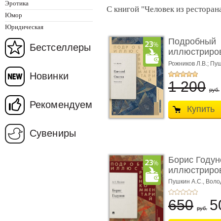
Эротика
С книгой "Человек из ресторан
Юмор
Юридическая
Подробный
Бестселлеры
иллюстриро
комментарий
Рожников Л.В.; Пу
Новинки
1 200
руб.
Рекомендуем
Купить
Сувениры
Борис Годун
иллюстриров
Пушкин А.С.,
Воло
650
5
руб.