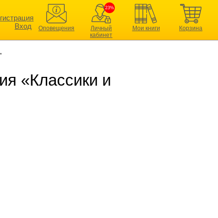
23%
гистрация
Вход
Оповещения
Личный
Мои книги
Корзина
кабинет
"
ия «Классики и