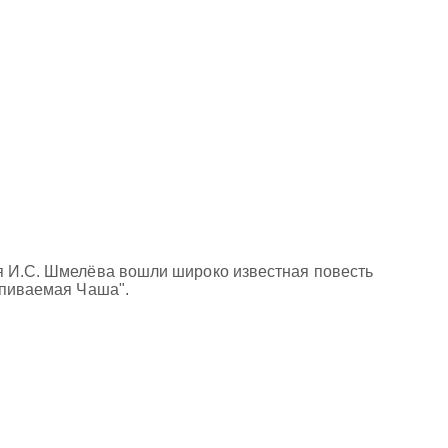
ья И.С. Шмелёва вошли широко известная повесть
упиваемая Чаша".