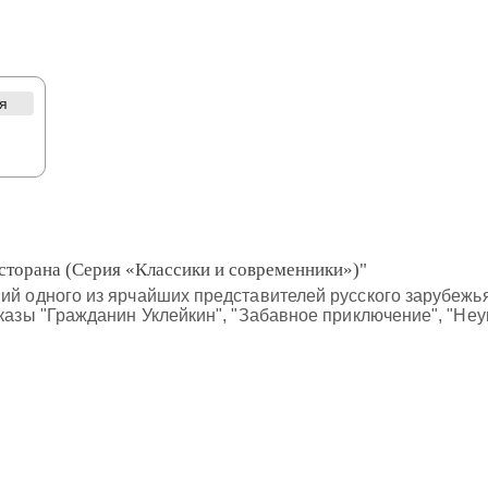
я
есторана (Серия «Классики и современники»)"
ний одного из ярчайших представителей русского зарубеж
сказы "Гражданин Уклейкин", "Забавное приключение", "Не