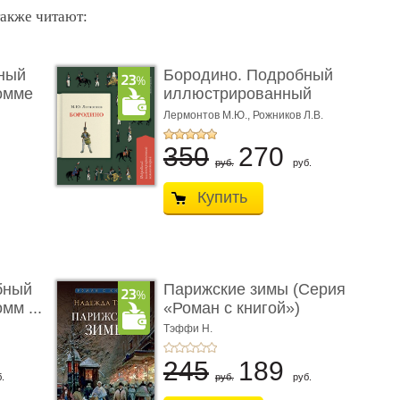
также читают:
ный
Бородино. Подробный
омме
иллюстрированный
коммент� ...
Лермонтов М.Ю.,
Рожников Л.В.
350
270
руб.
руб.
Купить
бный
Парижские зимы (Серия
мм ...
«Роман с книгой»)
Тэффи Н.
245
189
.
руб.
руб.