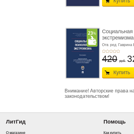
Купить
Социальная 
экстремизм
...
Отв. ред. Гаврина 
Журавлев А.Л.
420
3
руб.
Купить
Внимание! Авторские права на 
законодательством!
ЛитГид
Помощь
О магазине
Как купить