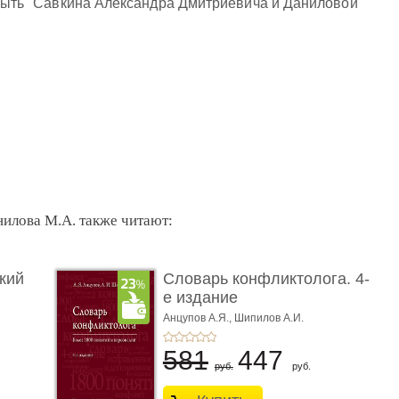
и быть" Савкина Александра Дмитриевича и Даниловой
нилова М.А. также читают:
кий
Словарь конфликтолога. 4-
е издание
Анцупов А.Я.,
Шипилов А.И.
581
447
руб.
руб.