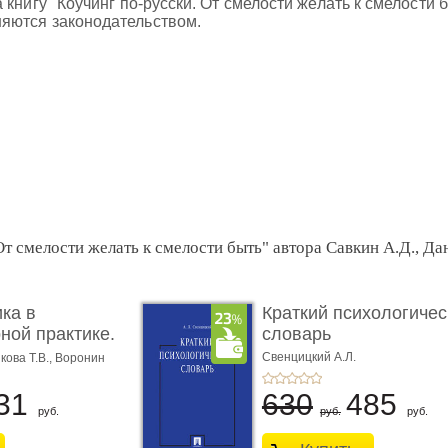
 книгу "Коучинг по-русски. От смелости желать к смелост
яются законодательством.
От смелости желать к смелости быть" автора Савкин А.Д., Да
ка в
Краткий психологичес
ной практике.
словарь
Свенцицкий А.Л.
кова Т.В.,
Воронин
 М.М.
31
630
485
руб.
руб.
руб.