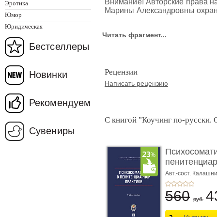
Внимание! Авторские права на
Эротика
Марины Александровны охран
Юмор
Юридическая
Читать фрагмент...
Бестселлеры
Рецензии
Новинки
Написать рецензию
Рекомендуем
С книгой "Коучинг по-русски. 
Сувениры
Психосомати
пенитенциар
Учеб ...
Авт.-сост. Калашни
Р.М.,
Калашникова
560
4
руб.