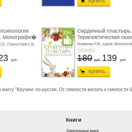
Купить
психология
Сердечный пластырь.
а. Монографи�
Терапевтическая сказ
Новикова Н.В.,
худож. Могилатов
Е.Е.,
Горностаев С.В.,
23
180
139
руб.
руб.
руб.
Купить
книгу "Коучинг по-русски. От смелости желать к смелости б
Книги
Электронные книги