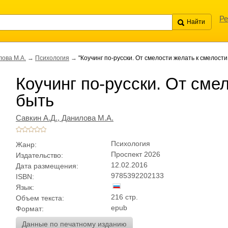
Ре
лова М.А.
→
Психология
→
"Коучинг по-русски. От смелости желать к смелости
Коучинг по-русски. От сме
быть
Савкин А.Д., Данилова М.А.
Психология
Жанр:
Проспект 2026
Издательство:
12.02.2016
Дата размещения:
9785392202133
ISBN:
Язык:
216 стр.
Объем текста:
epub
Формат:
Данные по печатному изданию