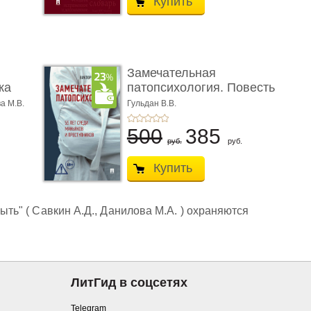
Купить
Замечательная
ка
патопсихология. Повесть
а М.В.
Гульдан В.В.
500
385
руб.
руб.
Купить
ыть" ( Савкин А.Д., Данилова М.А. ) охраняются
ЛитГид в соцсетях
Telegram