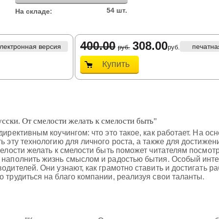
54 шт.
На складе:
400.00
308.00
лектронная версия
печатна
руб.
руб.
Купить
сски. От смелости желать к смелости быть"
директивным коучингом: что это такое, как работает. На о
ть эту технологию для личного роста, а также для достиже
смелости желать к смелости быть поможет читателям посмот
 наполнить жизнь смыслом и радостью бытия. Особый инте
одителей. Они узнают, как грамотно ставить и достигать р
о трудиться на благо компании, реализуя свои таланты.