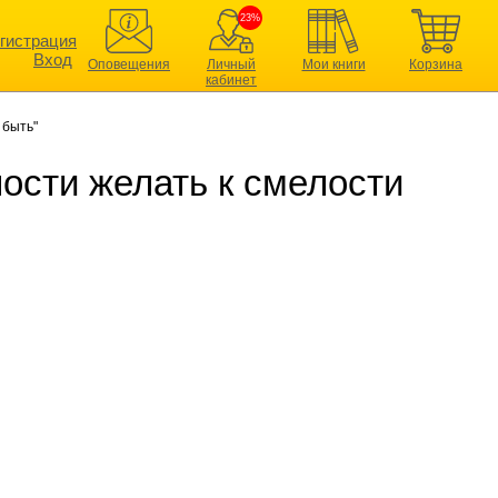
23%
гистрация
Вход
Оповещения
Личный
Мои книги
Корзина
кабинет
 быть"
лости желать к смелости