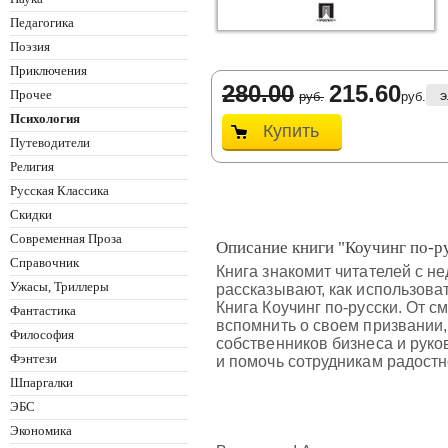
Педагогика
Поэзия
Приключения
280.00
215.60
Прочее
э
руб.
руб.
Психология
Купить
Путеводители
Религия
Русская Классика
Скидки
Современная Проза
Описание книги "Коучинг по-ру
Справочник
Книга знакомит читателей с не
Ужасы, Триллеры
рассказывают, как использова
Книга Коучинг по-русски. От 
Фантастика
вспомнить о своем призвании,
Философия
собственников бизнеса и руков
Фэнтези
и помочь сотрудникам радостн
Шпаргалки
ЭБС
Экономика