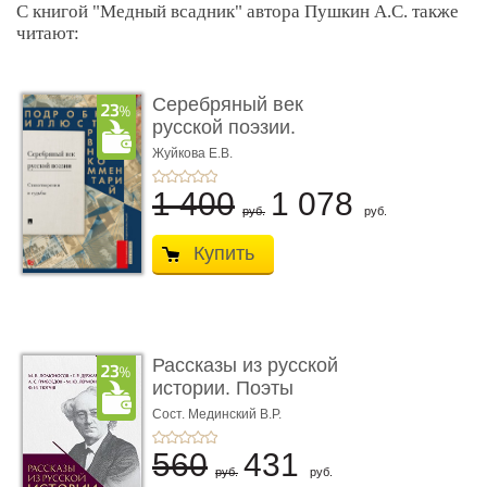
С книгой "Медный всадник" автора Пушкин А.С. также
читают:
Серебряный век
русской поэзии.
Стихотворения � ...
Жуйкова Е.В.
1 400
1 078
руб.
руб.
Купить
Рассказы из русской
истории. Поэты
Империи. Из� ...
Сост. Мединский В.Р.
560
431
руб.
руб.