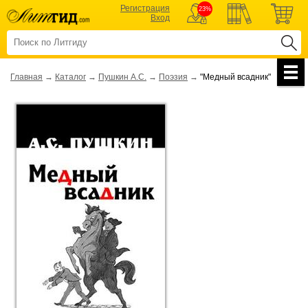
Регистрация
23%
Вход
Главная
→
Каталог
→
Пушкин А.С.
→
Поэзия
→
"Медный всадник"