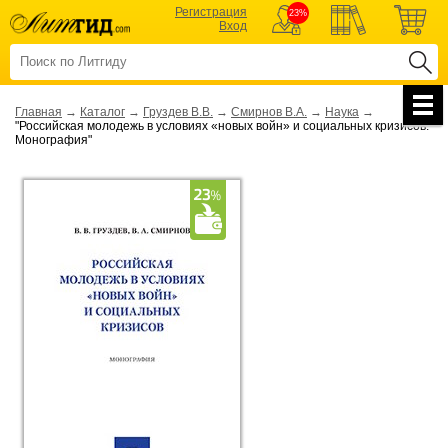
Регистрация
23%
Вход
Главная
→
Каталог
→
Груздев В.В.
→
Смирнов В.А.
→
Наука
→
"Российская молодежь в условиях «новых войн» и социальных кризисов.
Монография"