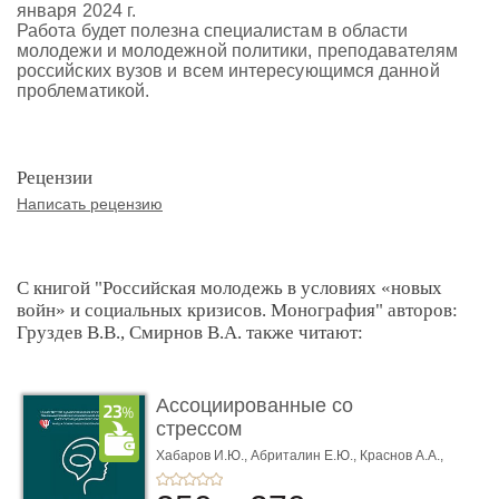
января 2024 г.
Работа будет полезна специалистам в области
молодежи и молодежной политики, преподавателям
российских вузов и всем интересующимся данной
проблематикой.
Рецензии
Написать рецензию
С книгой "Российская молодежь в условиях «новых
войн» и социальных кризисов. Монография" авторов:
Груздев В.В., Смирнов В.А. также читают:
Ассоциированные со
стрессом
психотические ра� ...
Хабаров И.Ю.,
Абриталин Е.Ю.,
Краснов А.А.,
Петуров И.А.