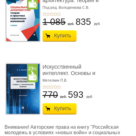
архитектура: теория и
практика соц� ...
Под ред. Володенкова С.В.
1 085
835
руб.
руб.
Купить
Искусственный
интеллект. Основы и
практически ...
Метелкин П.В.
770
593
руб.
руб.
Купить
Внимание! Авторские права на книгу "Российская
молодежь в условиях «новых войн» и социальных