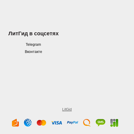
ЛитГид в соцсетях
Telegram
Вконтакте
LitGid