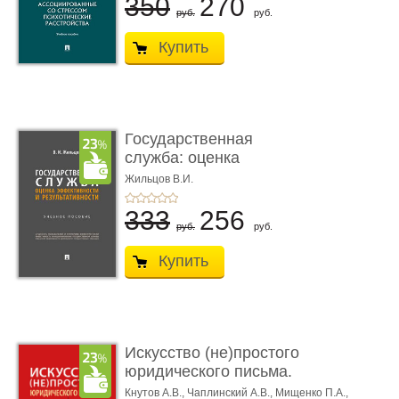
350
270
руб.
руб.
Купить
Государственная
служба: оценка
эффективности ...
Жильцов В.И.
333
256
руб.
руб.
Купить
Искусство (не)простого
юридического письма.
Уч ...
Кнутов А.В.,
Чаплинский А.В.,
Мищенко П.А.,