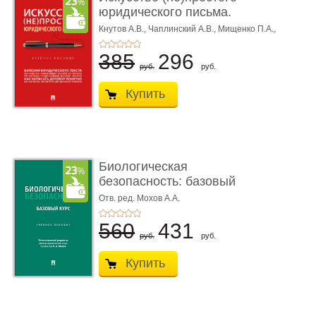
юридического письма.
Уч ...
Кнутов А.В.,
Чаплинский А.В.,
Мищенко П.А.,
Алимпеев Д.Р.
385
296
руб.
руб.
Купить
Биологическая
безопасность: базовый
курс. Уче� ...
Отв. ред. Мохов А.А.
560
431
руб.
руб.
Купить