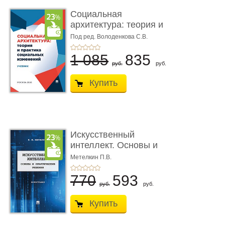
Социальная
архитектура: теория и
практика соц� ...
Под ред. Володенкова С.В.
1 085
835
руб.
руб.
Купить
Искусственный
интеллект. Основы и
практически ...
Метелкин П.В.
770
593
руб.
руб.
Купить