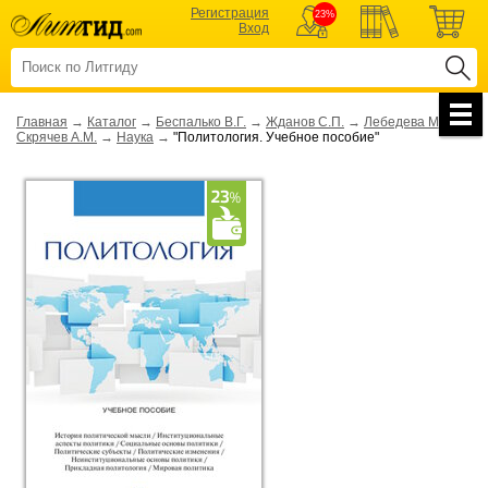
Регистрация
23%
Вход
Главная
→
Каталог
→
Беспалько В.Г.
→
Жданов С.П.
→
Лебедева М.Л.
→
Скрячев А.М.
→
Наука
→
"Политология. Учебное пособие"