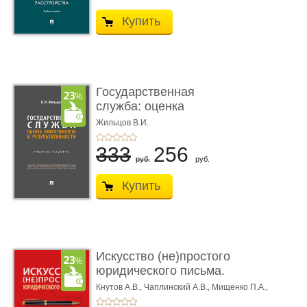
Купить
Государственная
служба: оценка
эффективности ...
Жильцов В.И.
333
256
руб.
руб.
Купить
Искусство (не)простого
юридического письма.
Уч ...
Кнутов А.В.,
Чаплинский А.В.,
Мищенко П.А.,
Алимпеев Д.Р.