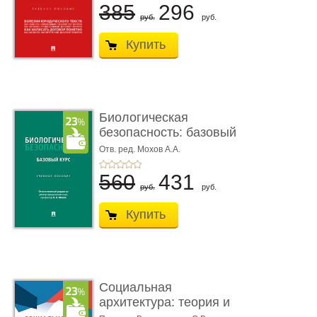
385
296
руб.
руб.
Купить
Биологическая
безопасность: базовый
курс. Уче� ...
Отв. ред. Мохов А.А.
560
431
руб.
руб.
Купить
Социальная
архитектура: теория и