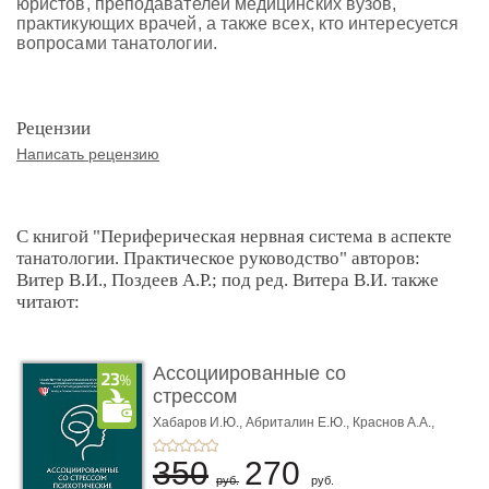
юристов, преподавателей медицинских вузов,
практикующих врачей, а также всех, кто интересуется
вопросами танатологии.
Рецензии
Написать рецензию
С книгой "Периферическая нервная система в аспекте
танатологии. Практическое руководство" авторов:
Витер В.И., Поздеев А.Р.; под ред. Витера В.И. также
читают:
Ассоциированные со
стрессом
психотические ра� ...
Хабаров И.Ю.,
Абриталин Е.Ю.,
Краснов А.А.,
Петуров И.А.
350
270
руб.
руб.