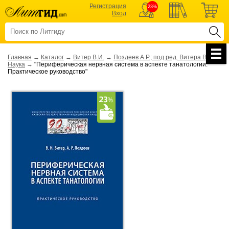
Регистрация
23%
Вход
Главная
→
Каталог
→
Витер В.И.
→
Поздеев А.Р.; под ред. Витера В.И.
→
Наука
→
"Периферическая нервная система в аспекте танатологии.
Практическое руководство"