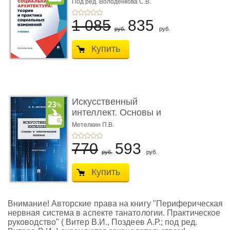
практика соц� ...
Под ред. Володенкова С.В.
1 085
835
руб.
руб.
Купить
Искусственный
интеллект. Основы и
практически ...
Метелкин П.В.
770
593
руб.
руб.
Купить
Внимание! Авторские права на книгу "Периферическая
нервная система в аспекте танатологии. Практическое
руководство" ( Витер В.И., Поздеев А.Р.; под ред.